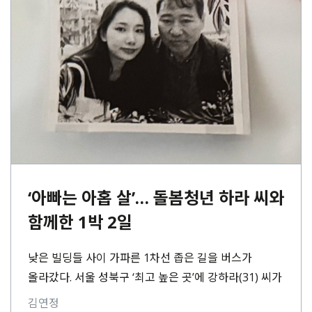
‘아빠는 아홉 살’… 돌봄청년 하라 씨와
함께한 1박 2일
낮은 빌딩들 사이 가파른 1차선 좁은 길을 버스가
올라갔다. 서울 성북구 ‘최고 높은 곳’에 강하라(31) 씨가
살고 있다. 아홉 살⋯
김연정