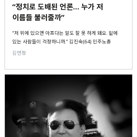
“정치로 도배된 언론… 누가 저
이름들 불러줄까”
“저 위에 있으면 아프다는 말도 잘 못 하게 돼요. 밑에
있는 사람들이 걱정하니까.” 김진숙(64) 민주노총
부산본부 지도위원은 휘적휘적 걸음을 옮겼다.⋯
김연정