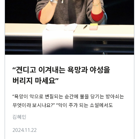
“견디고 이겨내는 욕망과 야성을
버리지 마세요”
“욕망이 악으로 변질되는 순간에 불을 당기는 방아쇠는
무엇이라 보시나요?” “악이 주가 되는 소설에서도
낭만적이고 뭉클한 장면과 캐릭터를 잘
김혜민
만들어내시는데요. 스릴러⋯
2024.11.22