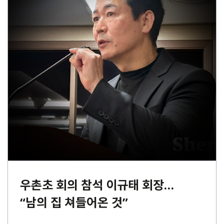
우촌초 회의 참석 이규태 회장…
“남의 집 쳐들어온 것”