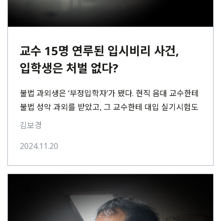
교수 15명 연루된 입시비리 사건,
입학생은 처벌 없다?
불법 과외생은 ‘부정입학자’가 됐다. 현직 음대 교수한테
불법 성악 과외를 받았고, 그 교수한테 대입 실기시험도
치뤘다. 숙명여자대학교 성악과 부정입학자들의
김보경
이야기다.⋯
2024.11.20