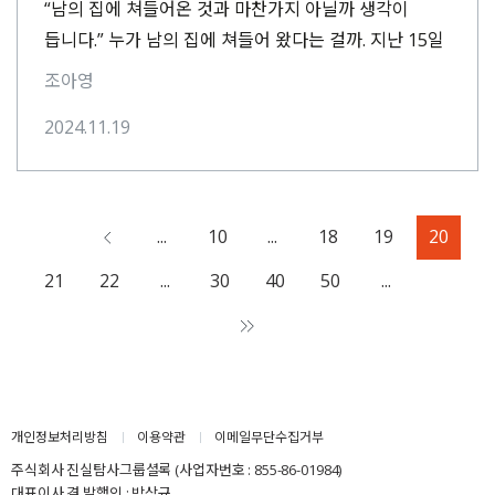
“남의 집에 쳐들어온 것과 마찬가지 아닐까 생각이
듭니다.” 누가 남의 집에 쳐들어 왔다는 걸까. 지난 15일
서울시의회 교육위원회 행정사무감사(종합감사)에서
조아영
정효영⋯
2024.11.19
Page
...
10
...
18
19
20
20
of
21
22
...
30
40
50
...
106
개인정보처리방침
이용약관
이메일무단수집거부
주식회사 진실탐사그룹셜록 (사업자번호 : 855-86-01984)
대표이사 겸 발행인 : 박상규