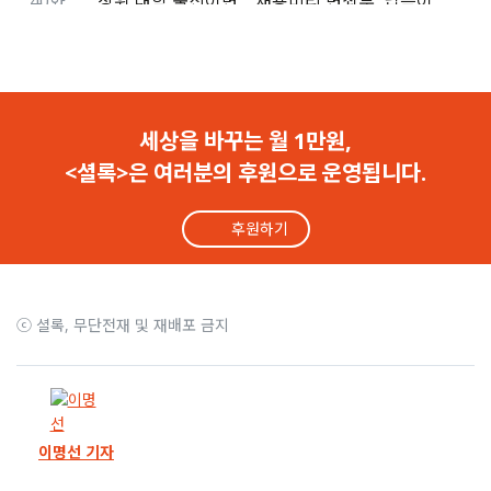
40화
“상위 대학 출신이면..” 채용비리 면죄부, 납득이 됩니까?
39화
신한은행 채용비리, 조용병 회장은 무죄-직원은 유죄
38화
‘셜록’의 공익감사 청구를 감사원이 기각했다
세상을 바꾸는 월 1만원,
<셜록>은 여러분의 후원으로 운영됩니다.
37화
“금감원이 3주째 답변서 안 줘”.. 감사원, 감사 여부 ‘미정’
후원하기
36화
우리은행 이어 대구은행도 결단, 부정입사자 17명 전원 퇴사
35화
앞으로 6일.. 감사원, ‘부정입사’ 방치 금감원 감사하나
ⓒ 셜록, 무단전재 및 재배포 금지
34화
8개월 취재, 보도로 부정입사자 23명 정리했습니다
33화
우리은행 부정입사자 전원 퇴사.. “피해자 구제 어려워”
이명선 기자
32화
채용비리 연루자 승진.. 문재인 정부 금감원의 ‘2차 가해’