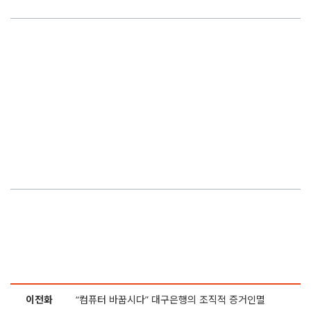
31화
아버지가 면접관으로.. 격이 다른 광주은행 채용비리
30화
이쯤 되면 ‘막장’.. 국민은행 2년간 190명 부정채용
29화
류호정 의원의 도전.. ‘부정채용 청탁자도 처벌 대상’
28화
금감원, 채용비리 포기했나.. 셜록이 공익감사 청구합니다
27화
우리은행 부정입사자 줄퇴사.. ‘국정원 딸’ 등 9명 버티기
26화
우리은행, 부정입사자 19명 전부 ‘면직처분’ 추진
25화
“남성과 여성은 4대1 채용“.. 함영주 판결 왜 늦어지나
24화
신입사원 채용비리 하나은행, 2년 재판 끝에 집행유예
이전화
“컴퓨터 바꿉시다” 대구은행의 조직적 증거인멸