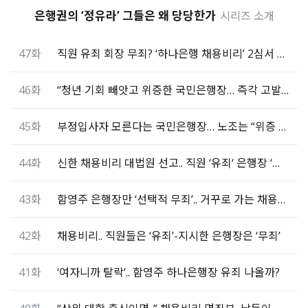
은행권의 ‘정유라’ 그들은 왜 당당한가
시리즈 소개
47화
직원 유죄 회장 무죄? ‘하나은행 채용비리’ 2심서 뒤집혔다
46화
“청년 기회 빼앗고 위증한 국민은행장… 즉각 고발해야”
45화
부정입사자 모른다는 국민은행장… 노조는 “위증 고발 요청”
44화
신한 채용비리 대법원 선고.. 직원 ‘유죄‘ 은행장 ‘무죄‘
43화
함영주 은행장만 ‘선택적 무죄’.. 거꾸로 가는 채용비리 판결
42화
채용비리.. 직원들은 ‘유죄’-지시한 은행장은 ‘무죄’
41화
‘여자니까 탈락’.. 함영주 하나은행장 유죄 나올까?