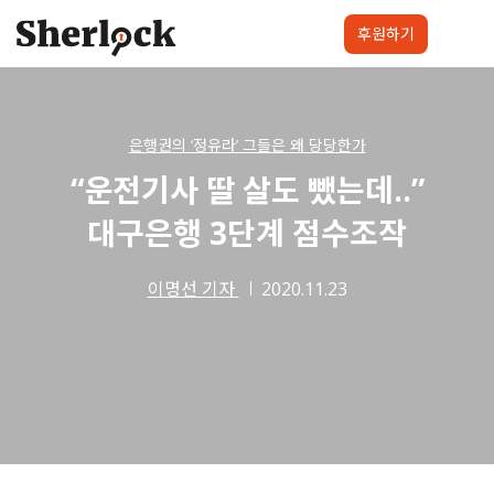
Skip
to
후원하기
content
셜록요원
프로젝트
셜록클럽
후원하기
은행권의 ‘정유라’ 그들은 왜 당당한가
“운전기사 딸 살도 뺐는데..”
대구은행 3단계 점수조작
이명선 기자
2020.11.23