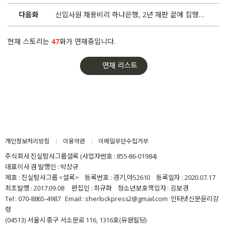
23화
“운전기사 딸 살도 뺐는데..” 대구은행 3단계 점수조작
다음화
신입사원 채용비리 하나은행, 2년 재판 끝에 집행유예
22화
“컴퓨터 바꿉시다” 대구은행의 조직적 증거인멸
현재 스토리는
47
화가 연재중입니다.
21화
“오가며 쪼매씩 봅니더”.. 보훈번호 조작한 대구은행
연재 리스트
20화
우리은행, 부모찬스는 ‘빠르게’ 피해자 구제는…
19화
권광석 우리은행장마저 채용비리 연루
18화
국기원장에 검사실장까지.. 우리은행 ‘혼돈의 채용비리‘
개인정보처리방침
이용약관
이메일무단수집거부
주식회사 진실탐사그룹셜록 (사업자번호 : 855-86-01984)
17화
채용비리 공판에서도 ‘회장 살리기’ 신한은행
대표이사 겸 발행인 : 박상규
제호 : 진실탐사그룹 <셜록> 등록번호 : 경기,아52610 등록일자 : 2020.07.17
최초발행 : 2017.09.08 편집인 : 최규화 청소년보호책임자 : 김보경
16화
우리은행, 국정원 간부 백창훈 딸 2회 부정채용
Tel : 070-8865-4987 Email : sherlockpress2@gmail.com
인터넷신문윤리강
령
15화
세금 투입했건만.. 우리은행장 채용비리 직접 지시
(04513) 서울시 중구 서소문로 116, 1316호(유원빌딩)