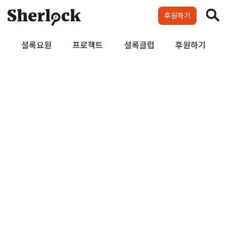
Skip
to
후원하기
content
셜록요원
프로젝트
셜록클럽
후원하기
메
인
배
너
우상의 정원 19화
판은 뒤집혔다, ‘윤석열 경호처
블랙리스트’ 사건으로
김보경 기자