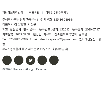
개인정보처리방침
이용약관
이메일무단수집거부
주식회사 진실탐사그룹셜록 (사업자번호 : 855-86-01984)
박상규 기자
대표이사 겸 발행인 : 박상규
제호 : 진실탐사그룹 <셜록> 등록번호 : 경기,아52610 등록일자 : 2020.07.17
최초발행 : 2017.09.08 편집인 : 최규화 청소년보호책임자 : 김보경
Tel : 070-8865-4987 Email : sherlockpress2@gmail.com
인터넷신문윤리강
령
(04513) 서울시 중구 서소문로 116, 1316호(유원빌딩)
© 2026 Sherlock. All right Reserved.
김보경 기자