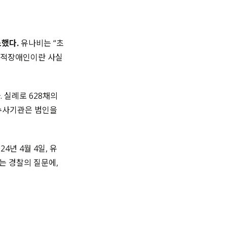
소했다.
유나비는 “초
 지적장애인이란 사실
 실례로 628채의
 수사기관은 범인을
24년 4월 4일, 유
는 경찰의 질문에,