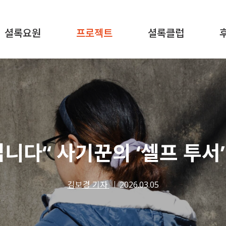
셜록요원
프로젝트
셜록클럽
니다“ 사기꾼의 ‘셀프 투서
김보경 기자
2026.03.05