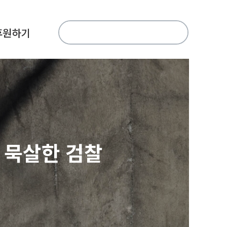
검
후원하기
색:
’ 묵살한 검찰