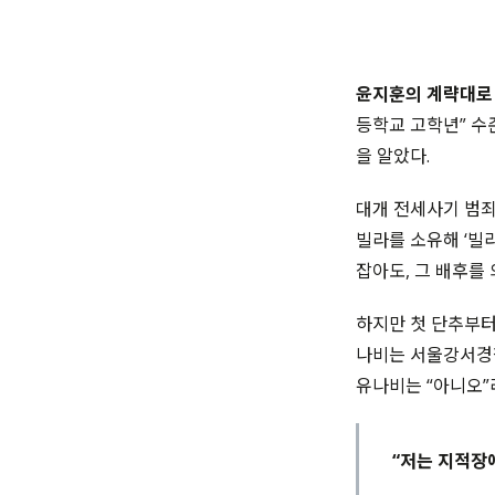
윤지훈의 계략대로 검
등학교 고학년” 수
을 알았다.
대개 전세사기 범죄
빌라를 소유해 ‘빌
잡아도, 그 배후를
하지만 첫 단추부터
나비는 서울강서경찰
유나비는 “아니오”
“저는 지적장