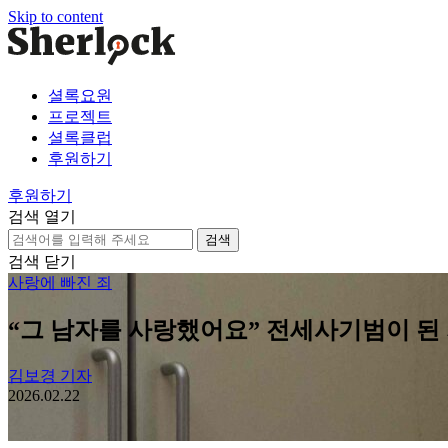
Skip to content
셜록요원
프로젝트
셜록클럽
후원하기
후원하기
검색 열기
검
색:
검색 닫기
사랑에 빠진 죄
“그 남자를 사랑했어요” 전세사기범이 된
김보경 기자
2026.02.22