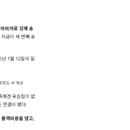
나미비아로 강제 송
지금이 세 번째 송
난 1월 12일의 일
루렌도 씨 제공
족에겐 유심칩이 없
 연결이 됐다.
 통역비용을 댔고,