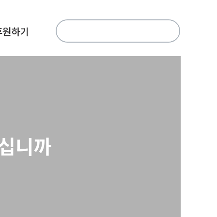
검
후원하기
색:
아십니까