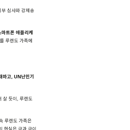
회부 심사와 강제송
스마트폰 애플리케
를 루렌도 가족에
패하고, UN난민기
 살 듯이, 루렌도
 속 루렌도 가족은
의 현실은 극과 극이