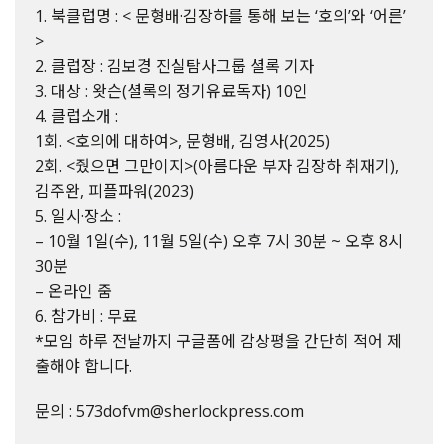
1. 북클럽명 : < 문형배·김장하를 통해 보는 ‘호의’와 ‘어른’
>
2. 클럽장 : 김보경 진실탐사그룹 셜록 기자
3. 대상 : 왓슨(셜록의 정기유료독자) 10인
4. 클럽소개 :
1회. <호의에 대하여>, 문형배, 김영사(2025)
2회. <줬으면 그만이지>(아름다운 부자 김장하 취재기),
김주완, 피플파워(2023)
5. 일시·장소 :
– 10월 1일(수), 11월 5일(수) 오후 7시 30분 ~ 오후 8시
30분
– 온라인 줌
6. 참가비 : 무료
*모임 하루 전날까지 구글폼에 감상평을 간단히 적어 제
출해야 합니다.
문의 : 573dofvm@sherlockpress.com