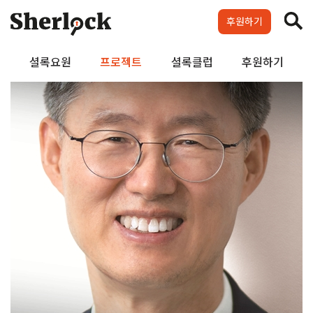
Skip
to
후원하기
content
셜록요원
프로젝트
셜록클럽
후원하기