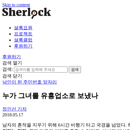
Skip to content
셜록요원
프로젝트
셜록클럽
후원하기
후원하기
검색 열기
검색:
검색 닫기
낙인이 된 주민번호 앞자리
누가 그녀를 유흥업소로 보냈나
정인선 기자
2018.05.17
남자의
흔적을
지우기
위해
6
시간
비행기
타고
국경을
넘었다.