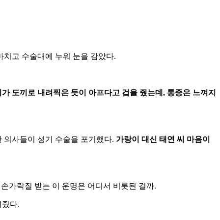
마치고
수술대에
누워
눈을
감았다
.
이가
도끼로
내려찍은
듯이
아프다고
겁을
줬는데
,
통증은
느껴지
한
의사들이
성기
수술을
포기했다
.
가랑이
대신
태연
씨
마음이
손가락질
받는
이
운명은
어디서
비롯된
걸까
.
려줬다
.