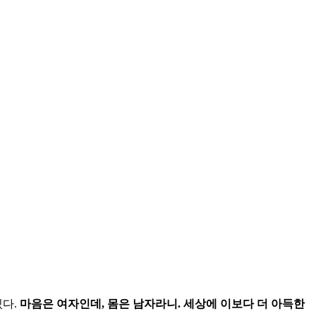
있다
.
마음은
여자인데
,
몸은
남자라니
.
세상에
이보다
더
아득한