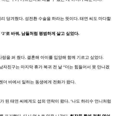
미리
당겨줬다
.
성전환
수술을
하라는
뜻이다
.
태연
씨도
마다할
‘2’
로
바꿔
,
남들처럼
평범하게
살고
싶었다
.
사랑을
퍼
줬다
.
결혼해
아이를
입양해
함께
기르고
싶었다
.
남자친구는
마지막
휴가
복귀
전
날
“
더는
힘들어서
못
만나겠
젠더
바에서
일하는
동생에게
전화가
왔다
.
가
된
태연
씨에게도
섭외
연락이
왔다
. ‘
나도
하리수
언니처럼