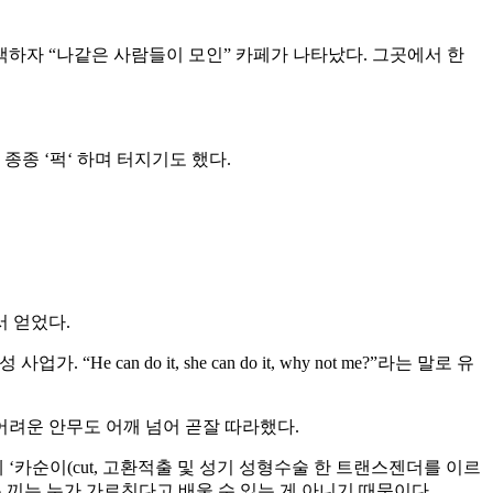
색하자
“
나같은
사람들이
모인
”
카페가
나타났다
.
그곳에서
한
종종
‘
퍽
‘
하며
터지기도
했다
.
서
얻었다
.
성
사업가
. “He can do it, she can do it, why not me?”
라는
말로
유
어려운
안무도
어깨
넘어
곧잘
따라했다
.
에
‘
카순이
(cut,
고환적출
및
성기
성형수술
한
트랜스젠더를
이르
는
끼는
누가
가르친다고
배울
수
있는
게
아니기
때문이다
.