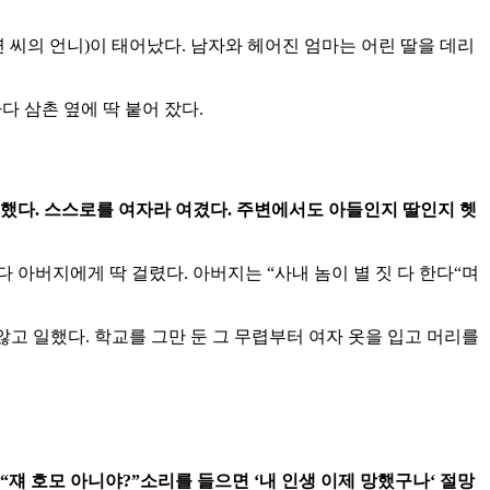
연
씨의
언니
)
이
태어났다
.
남자와
헤어진
엄마는
어린
딸을
데리
마다
삼촌
옆에
딱
붙어
잤다
.
했다
.
스스로를
여자라
여겼다
.
주변에서도
아들인지
딸인지
헷
다
아버지에게
딱
걸렸다
.
아버지는
“
사내
놈이
별
짓
다
한다
“
며
않고
일했다
.
학교를
그만
둔
그
무렵부터
여자
옷을
입고
머리를
“
쟤
호모
아니야
?”
소리를
들으면
‘
내
인생
이제
망했구나
‘
절망