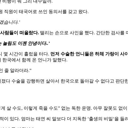
간
비행이
뭐
그리
대수일까
.
원
직원이
태국어로
쓰인
동의서를
갖고
왔다
.
겠습니다
.’
사람들이
떠올랐다
.
떨리는
손으로
사인을
했다
.
간단한
검사를
는
놀림도
이젠
안녕이다
..’
니
몇
시간이
흘렀을
터다
.
먼저
수술한
언니들은
하체
가랑이
사
해
한국에서
함께
온
언니가
말했다
.
인
줄
알라더라
.”
어졌다
수술을
강행하면
살아서
한국으로
돌아갈
수
없다고
판단
렇게
살
수도
,
이렇게
죽을
수도
”
없는
독한
운명
.
아무
잘못도
없이
적이
있다
.
엄마는
태연
씨
말보다
더
지독한
‘
출생의
비밀
‘
을
들