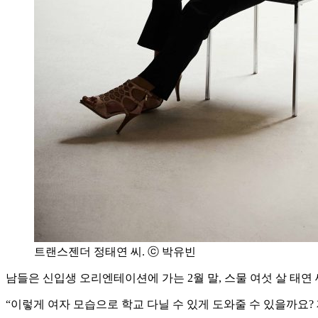
트랜스젠더 정태연 씨. ⓒ 박유빈
남들은
신입생
오리엔테이션에
가는
2
월
말
,
스물
여섯
살
태연
“
이렇게
여자
모습으로
학교
다닐
수
있게
도와줄
수
있을까요
?