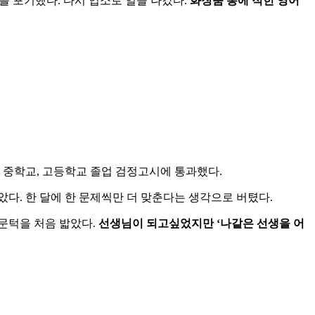
를
포기했다
.
다시
업소로
일을
나갔다
.
화장품
통에
적힌
영어
중학교
,
고등학교
졸업
검정고시에
통과했다
.
았다
.
한
달에
한
문제씩만
더
맞춘다는
생각으로
버텼다
.
문턱을
처음
밟았다
.
선생님이
되고싶었지만
‘
나같은
선생을
어