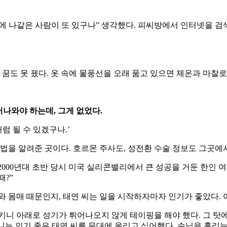
에
나같은
사람이
또
있구나
”
생각했다
.
피씨방에서
인터넷을
검
꿈도
못
꿨다
.
옷
속에
물풍선을
오래
품고
있으면
체온과
마찰로
어나와야
하는데
,
그게
없었다
.
처럼
될
수
있겠구나
.’
법을
알려준
곳이다
.
호르몬
주사도
,
성전환
수술
정보도
그곳에
2000
년대
초반
당시
미국
실리콘밸리에서
큰
성공을
거둔
한인
여
때
?”
와
몸매
때문인지
,
태연
씨는
일을
시작하자마자
인기가
좋았다
.
키니
아래로
성기가
튀어나오지
않게
테이핑을
해야
했다
.
그
탓
니는
인기
좋은
태연
씨를
무대에
올리고
싶어했다
.
손님을
홀리