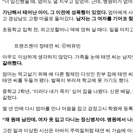
“
너
임신했을
때
,
엄마도
널
지우고
싶었어
.
근데
,
병원비가
없어
가난해서
태어난
아이
,
그
이전에
성폭행이
있었다.
엄마에게
사
고
경상남도
고향
마을로
돌아갔다
.
남자는
그
여자를
기어코
찾
초등학교
입학
전
,
외고모할머니
댁에
얹혀
살
때다
.
일을
마치
트랜즈젠더 정태연 씨. ⓒ박유빈
아무도
이상하게
생각하지
않았다
.
가족들
눈에
태연
씨는
남자
갈려했다
.
엄마는
먹고살기
위해
배
다른
형제만
다섯인
친부
집에
태연
씨
태연
씨를
두들겨
팼다
.
발목이
부러져
학교에
못
가기도
했다
.
중학교
2
학년
, ‘
이러다
내가
죽지
‘
싶어
집을
나왔다
.
신문
배달
,
길렀다
.
몇
년
만에
다시
엄마를
만나
마음을
잡고
검정고시
학원에
등록
“
쟤
원래
남잔데
,
여자
옷
입고
다니는
정신병자야
.
병원에서
나
그런
말과
이상한
시선은
아버지
주먹질처럼
태연
씨
가슴에
아