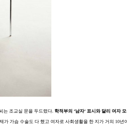
씨는
조교실
문을
두드렸다
.
학적부의
‘
남자
‘
표시와
달리
여자
모
제가
가슴
수술도
다
했고
여자로
사회생활을
한
지가
거의
10
년