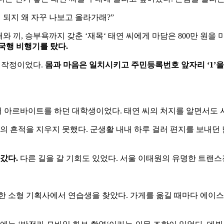
면
되지
왜
자꾸
나보고
올라가래
?”
매와
끼
,
승부욕까지
갖춘
‘
재목
‘
태연
씨에게
마담은
800
만
원을
국행
비행기를
탔다
.
작정이었다
.
몸과
마음은
일치시키고
주민등록번호
앞자리
‘1’
을
터
아르바이트를
하던
대학생이었다
.
태연
씨의
처지를
알면서도
의
흔적을
지우지
못했다
.
군생활
내내
하루
걸러
편지를
보내던
갔다
.
다른
길을
갈
기회도
있었다
.
서울
이태원의
유명한
트랜스
한
소형
기획사에서
연습생을
찾았다
.
가게를
옮길
때마다
에이스