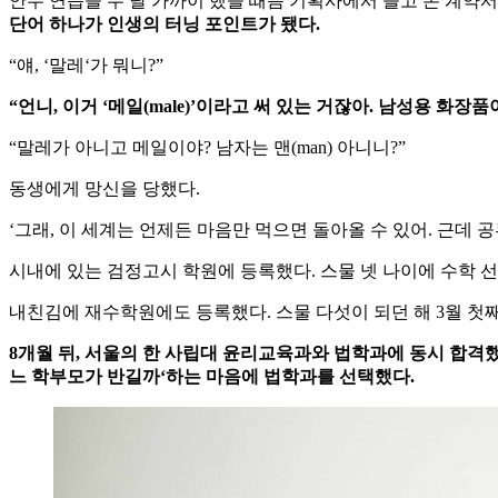
안무
연습을
두
달
가까이
했을
때쯤
기획사에서
들고
온
계약서
단어
하나가
인생의
터닝
포인트가
됐다
.
“
얘
, ‘
말레
‘
가
뭐니
?”
“
언니
,
이거
‘
메일
(male)’
이라고
써
있는
거잖아
.
남성용
화장품
“
말레가
아니고
메일이야
?
남자는
맨
(man)
아니니
?”
동생에게
망신을
당했다
.
‘
그래
,
이
세계는
언제든
마음만
먹으면
돌아올
수
있어
.
근데
공
시내에
있는
검정고시
학원에
등록했다
.
스물
넷
나이에
수학
선
내친김에
재수학원에도
등록했다
.
스물
다섯이
되던
해
3
월
첫
8
개월
뒤
,
서울의
한
사립대
윤리교육과와
법학과에
동시
합격
느
학부모가
반길까
‘
하는
마음에
법학과를
선택했다
.