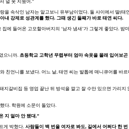
서
널
못
지웠어
.”
랑을
속삭인
남자는
알고보니
유부남이었다
.
둘
사이에서
딸
(
태
아내
강제로
성관계를
했다
.
그때
생긴
둘째가
바로
태연
씨다
.
고
집에
들어온
고모할아버지의
‘
남자
냄새
’
가
그렇게
좋았다
.
밤
였으니까
.
초등학교
고학년
무렵부터
엄마
속옷을
몰래
입어보곤
와
친언니를
보냈다
.
어느
날
,
태연
씨는
발톱에
매니큐어를
바르
돼지갈비집
등
영업
끝난
뒤
방석을
깔고
잘
수만
있으면
가리지
했다
.
학원에
소문이
돌았다
.
온
지
얼마
안
됐대
.”
프게
박혔다
.
사람들이
백
번을
여자로
봐도
,
길에서
어쩌다
한
번