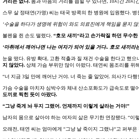
거리는
없다
.
몸과
마음의
거리를
좁힐
수
있다면
, 10
시간
20
시
스무
살
정태연
(
가명
)
씨는
태국
방콕의
한
병원에
입원했다
.
병
‘
수술을
하다가
생명에
위험이
와도
의료진에게
책임을
묻지
않
볼펜을
쥔
손도
떨렸다
.
“
호모
새끼
“
라고
손가락질
하던
무수한
‘
마취에서
깨어나면
나는
여자가
되어
있을
거다
..
호모
새끼라
눈을
떴다
.
유방
확대
,
고환
적출과
질
재건
수술을
한다고
했으
지
않았다
.
상체
가슴
부위만
많이
아팠다
.
태연씨
몸조리를
위
“
너
지금
3
일
만에
깨어난
거야
.
너
죽는
줄
알았어
.
의사가
다행
가슴
수술을
마치자
심박수와
체내
산소포화도가
급속도로
떨
도끼로
찍힌
듯이
아팠다
.
“
그냥
죽게
놔
두지
그랬어
.
언제까지
이렇게
살라는
거야
!”
남자의
몸으로
살아야
하는
여자의
삶은
무기한
연장됐다
. “
이
오래전
,
태연
씨는
엄마에게
“
그냥
날
죽이지
그랬냐
“
고
퍼부은