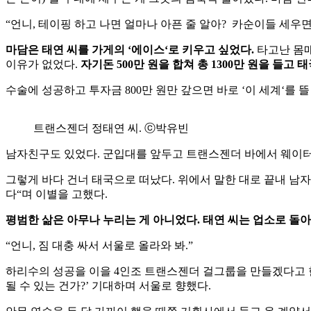
“
언니
,
테이핑
하고
나면
얼마나
아픈
줄
알아
?
카순이들
세우
마담은
태연
씨를
가게의
‘
에이스
‘
로
키우고
싶었다
.
타고난
몸
이유가
없었다
.
자기돈
500
만
원을
합쳐
총
1300
만
원을
들고
태
수술에
성공하고
투자금
800
만
원만
갚으면
바로
‘
이
세계
‘
를
뜰
트랜스젠더 정태연 씨. ⓒ박유빈
남자친구도
있었다
.
군입대를
앞두고
트랜스젠더
바에서
웨이
그렇게
바다
건너
태국으로
떠났다
.
위에서
말한
대로
끝내
남자
다
“
며
이별을
고했다
.
평범한
삶은
아무나
누리는
게
아니었다
.
태연
씨는
업소로
돌아
“
언니
,
짐
대충
싸서
서울로
올라와
봐
.”
하리수의
성공을
이을
4
인조
트랜스젠더
걸그룹을
만들겠다고
될
수
있는
건가
?’
기대하며
서울로
향했다
.