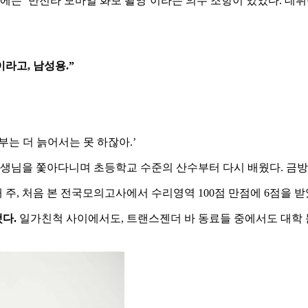
에는
‘
반전라
모바일
화보
촬영
‘
이라는
의무
조항이
있었다
.
데뷔
이라고
,
남성용
.”
부는
더
늙어서는
못
하잖아
.’
생님을
쫓아다니며
초등학교
수준의
산수부터
다시
배웠다
.
금방
째
주
,
처음
본
전국모의고사에서
수리영역
100
점
만점에
6
점을
받
했다
.
일가친척
사이에서도
,
트랜스젠더
바
동료들
중에서도
대학