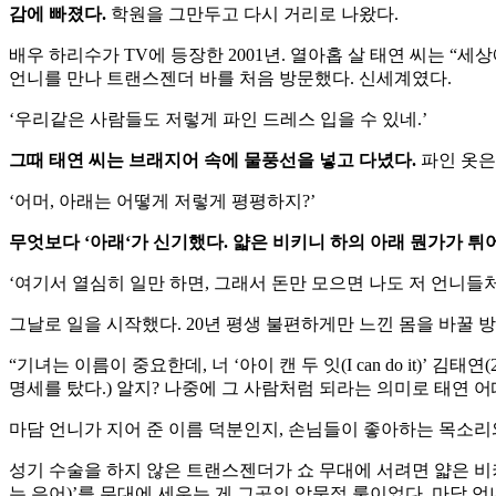
감에
빠졌다
.
학원을
그만두고
다시
거리로
나왔다
.
배우
하리수가
TV
에
등장한
2001
년
.
열아홉
살
태연
씨는
“
세상
언니를
만나
트랜스젠더
바를
처음
방문했다
.
신세계였다
.
‘
우리같은
사람들도
저렇게
파인
드레스
입을
수
있네
.’
그때
태연
씨는
브래지어
속에
물풍선을
넣고
다녔다
.
파인
옷은
‘
어머
,
아래는
어떻게
저렇게
평평하지
?’
무엇보다
‘
아래
‘
가
신기했다
.
얇은
비키니
하의
아래
뭔가가
튀
‘
여기서
열심히
일만
하면
,
그래서
돈만
모으면
나도
저
언니들
그날로
일을
시작했다
. 20
년
평생
불편하게만
느낀
몸을
바꿀
방
“
기녀는
이름이
중요한데
,
너
‘
아이
캔
두
잇
(I can do it)’
김태연
(
명세를
탔다
.)
알지
?
나중에
그
사람처럼
되라는
의미로
태연
어
마담
언니가
지어
준
이름
덕분인지
,
손님들이
좋아하는
목소리
성기
수술을
하지
않은
트랜스젠더가
쇼
무대에
서려면
얇은
비
는
은어
)’
를
무대에
세우는
게
그곳의
암묵적
룰이었다
.
마담
언