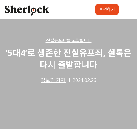
Skip
to
후원하기
content
셜록요원
프로젝트
셜록클럽
후원하기
‘진실유포죄’를 고발합니다
‘5대4’로 생존한 진실유포죄, 셜록은
다시 출발합니다
김보경 기자
2021.02.26