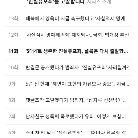
‘진실유포죄’를 고발합니다
시리즈 소개
13화
페북에서 양육비 지급 촉구했다고 ‘사실적시 명예훼손’ 유죄
12화
‘사실적시 명예훼손죄’ 폐지되나.. 국회, 법개정 추진
11화
‘5대4’로 생존한 진실유포죄, 셜록은 다시 출발합니다
10화
판결문 공개했다가 범죄자.. ‘진실유포죄’ 사라질까?
9화
5년 전 헌재 “체면이 표현의 자유보다 중요“.. 지금은?
8화
댓글조작 고발했다가 범죄자.. “삽자루 선생님이 이겼다”
7화
남자친구 성폭력 폭로했다가 유죄.. 어떻게 보십니까
6화
소비자 입 막는 ‘진실유포죄’… 그때마다 유무죄 갈렸다