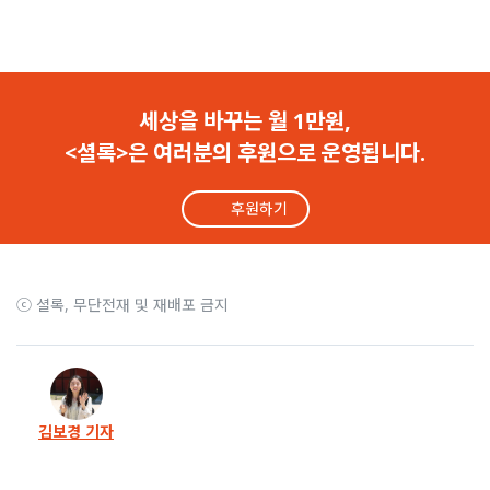
5화
“의대생 A는 성폭력 가해자”.. SNS에 썼다고 유죄
4화
“임플란트 빠져 음식 못 먹어”.. 사실 말했다고 벌금형
세상을 바꾸는 월 1만원,
<셜록>은 여러분의 후원으로 운영됩니다.
3화
셜록이 ‘진실유포죄’를 위헌심판대에 올립니다
후원하기
2화
삼촌 성폭력 30년만에 폭로.. 법은 ‘가해자 명예’ 수호
1화
“44억 의대 편입 사기” 주인공 말했다가 벌금형
ⓒ 셜록, 무단전재 및 재배포 금지
김보경 기자