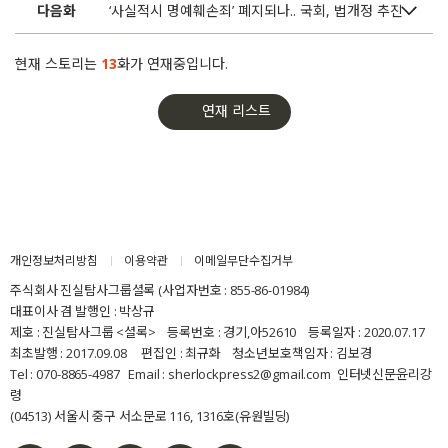
다음화
‘사실적시 명예훼손죄’ 폐지되나.. 국회, 법개정 추진
현재 스토리는
13
화가 연재중입니다.
연재 리스트
개인정보처리방침
이용약관
이메일무단수집거부
주식회사 진실탐사그룹셜록 (사업자번호 : 855-86-01984)
대표이사 겸 발행인 : 박상규
제호 : 진실탐사그룹 <셜록> 등록번호 : 경기,아52610 등록일자 : 2020.07.17
최초발행 : 2017.09.08 편집인 : 최규화 청소년보호책임자 : 김보경
Tel : 070-8865-4987 Email : sherlockpress2@gmail.com
인터넷신문윤리강
령
(04513) 서울시 중구 서소문로 116, 1316호(유원빌딩)