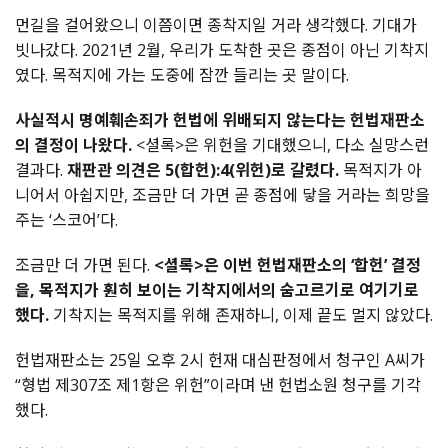
먼길을 걸어왔으니 이쯤이면 종착지일 거라 생각했다. 기대가
빗나갔다. 2021년 2월, 우리가 도착한 곳은 종점이 아닌 기착지
였다. 목적지에 가는 도중에 잠깐 들리는 곳 말이다.
사실적시 명예훼손죄가 헌법에 위배되지 않는다는 헌법재판소
의 결정이 나왔다.
<셜록>은 위헌을 기대했으니, 다소 실망스런
결과다.
재판관 의견은 5(합헌):4(위헌)로 갈렸다.
목적지가 아
니어서 아쉽지만, 조금만 더 가면 곧 종점에 닿을 거라는 희망을
주는 ‘스코어’다.
조금만 더 가면 된다.
<셜록>은 이번 헌법재판소의 ‘합헌’ 결정
을, 목적지가 훤히 보이는 기착지에서의 숨고르기로 여기기로
했다.
기착지는 목적지를 위해 존재하니, 이제 끝도 멀지 않았다.
헌법재판소는 25일 오후 2시 헌재 대심판정에서 청구인 A씨가
“형법 제307조 제1항은 위헌”이라며 낸 헌법소원 청구를 기각
했다.