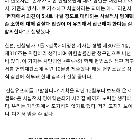
이 변호사는 “헌재가 이번 헌법소원에 대해 합헌을 내렸다고 해
서, 기존의 방식대로 기소하고 처벌하라는 의미는 아니”라면서
“
헌재에서 의견이 5:4로 나뉠 정도로 대립되는 사실적시 명예훼
손 조항에 대해 검찰과 법원이 더 유의해서 접근해야 한다는 걸
함의한다
“고 설명했다.
한편, 진실탐사그룹 <셜록> 이명선 기자는 형법 제307조 1항,
제310조는 위헌이라 생각하며 위헌법률심판 청구인으로 나선
바 있다. 이 기자는 사단법인 <두루>와 함께 헌법소원 심판 청구
서를 헌법재판소에 작년 10월경 제출했다. 해당 헌법소원은 정
식 심판에 회부돼 현재 심리가 진행 중이다.
‘진실유포죄를 고발합니다’ 기획을 작년 12월부터 보도해 온 <
셜록>은 사실적시 명예훼손죄가 사라질 때까지 노력할 생각이
다. 우리는 기착지에서 포기하지 않기로 했다. 저기 고지가 보이
니, 여기서 멈출 수 없다.