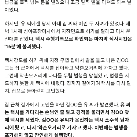
납금을
훌쩍
넘는
돈을
벌었으니
조금
일찍
일을
마쳐도
되는
날
이었다
.
하지만
,
유
씨에겐
당시
아내
임
씨와
어린
두
자녀가
있었다
.
새
벽
1
시께
심야포장마차에서
자장면으로
허기를
달래고
다시
운
전대를
잡았다
.
택시
주행기록으로
확인되는
마지막
식사시간은
’16
분
‘
에
불과했다
.
택시강도를
하기
위해
자정
무렵
집에서
칼을
들고
나온
김
OO.
그는
집
근처에서
택시를
잡아타고
약촌오거리에
가자고
했다
.
그런데
약촌오거리에
다다를
무렵
범행을
망설였고
,
범행을
시
도하지
못한
채
택시에
내렸다
.
집까지
걸어가며
택시를
다시
탈
지
,
집으로
돌아갈지
고민했다
.
집
근처
길가에서
고민을
하던
김
OO
을
유
씨가
발견했다
.
유
씨
는
택시를
기다리는
손님인
줄
알고
경적을
울리면서
김
OO
앞
에
택시를
세웠다
.
김
OO
은
유씨가
운전하는
택시
조수석
뒷자
리에
탔고
,
다시
‘
약촌오거리로
가자
‘
고
했다
.
이번에는
범행을
포기하지
않고
잔인하게
실행했다
.