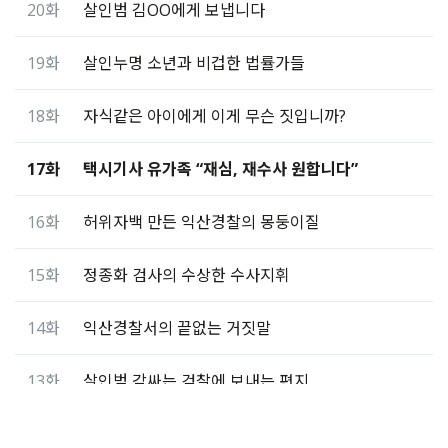
20화
살인범 김OO에게 보냅니다
19화
살인누명 소년과 비겁한 법률가들
18화
자식같은 아이에게 이게 무슨 짓입니까?
17화
택시기사 유가족 “재심, 재수사 원합니다”
16화
허위자백 만든 익산경찰의 몽둥이질
15화
정종화 검사의 수상한 수사지휘
14화
익산경찰서의 끝없는 거짓말
13화
살인범 감싸는 검찰에 보내는 편지
12화
검사가 살인범에게 하지 않은 질문