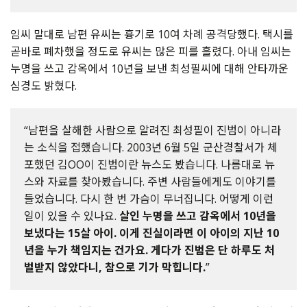
임씨
말대로
남편
유씨는
흉기로
10
여
차례
공격당했다
.
택시를
곧바로
폐차했을
정도로
유씨는
많은
피를
흘렸다
.
아내
임씨는
누명을
쓰고
감옥에서
10
년을
보낸
최성필씨에
대해
안타까운
심경도
밝혔다
.
“남편을 살해한 사람으로 알려진 최성필이 진범이 아니라
는 소식을 접했습니다. 2003년 6월 5일 군산경찰서가 체
포했던 김OO이 진범이란 뉴스도 봤습니다. 나름대로 뉴
스와 자료를 찾아봤습니다. 주변 사람들에게도 이야기를
들었습니다. 다시 한 번 가슴이 무너집니다. 어떻게 이런
일이 있을 수 있나요.
살인 누명을 쓰고 감옥에서 10년을
보냈다는 15살 아이. 이게 진실이라면 이 아이의 지난 10
년을 누가 책임지는 건가요. 게다가 진범은 단 하루도 처
벌받지 않았다니, 참으로 기가 막힙니다.
”