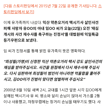
[다음 스토리펀딩에서 2015년 7월 22일 공개한 기사입니다.
스
토리펀딩에서 보기
]
이제
유가족까지
나섰다
.
익산
약촌오거리
택시기사
살인사건
피해
사망자
유
OO
의
아내
임
OO
씨가
오늘
(22
일
)
오전
‘
재심
개시와
사건
재수사를
촉구하는
진정서
‘
를
대법원에
익일특급
등기우편으로
보냈다
.
임
씨가
진정서를
통해
밝힌
유가족의
뜻은
명확하다
.
“
최성필
(
가명
)
이
신청한
익산
약촌오거리
택시
강도
살인사건의
재심을
받아주십시오
.
사건을
원점에서
다시
재수사해
주십시
오
.
다시
심판하여
최성필이
범인이
아니라면
억울함을
풀어주
시고
,
김
OO
이가
진범이
맞다면
엄벌하여
주십시오
“
2000
년
8
월
10
일
새벽
2
시
,
교대를
1
시간
앞둔
시각
김
OO
에게
살해된
택시기사
유
씨
.
평소와
달리
손님이
많아서
가스를
2
통
이나
사용했고
,
자정무렵에는
장거리
손님을
태우기도
했다
.
사