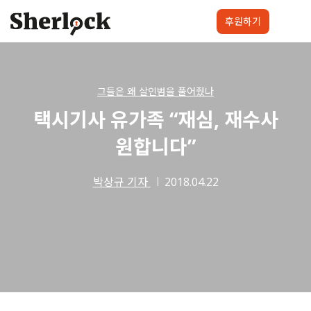
Skip
to
후원하기
content
셜록요원
프로젝트
셜록클럽
후원하기
그들은 왜 살인범을 풀어줬나
택시기사 유가족 “재심, 재수사
원합니다”
박상규 기자
2018.04.22