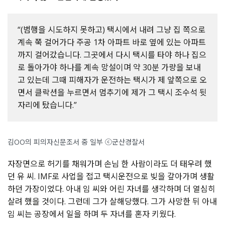
“(범행을 시도하지 못하고) 택시에서 내려 그냥 집 쪽으로
계속 쭉 걸어가다 주공 1차 아파트 바로 옆에 있는 아파트
까지 걸어갔습니다. 그곳에서 다시 택시를 타야 하나 집으
로 돌아가야 하나를 계속 망설이며 약 30분 가량을 보내
고 있는데 그때 피해자가 운전하는 택시가 제 앞쪽으로 오
면서 클락션을 누르면서 멈추기에 제가 그 택시 조수석 뒷
자리에 탔습니다.”
김OO의 피의자신문조서 중 일부 ⓒ군산경찰서
자장면으로
허기를
채워가며
손님
한
사람이라도
더
태우려
했
던
유
씨
. IMF
로
사업을
접고
택시운전으로
빚을
갚아가며
생활
하던
가장이었다
.
아내
임
씨와
어린
자녀를
생각하며
더
열심히
살려
했을
것이다
.
그런데
그가
살해당했다
.
그가
사망한
뒤
아내
임
씨는
공장에서
일을
하며
두
자녀를
혼자
키웠다
.