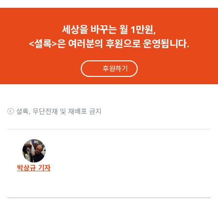
11화
‘택시기사 살인사건 재심’에 항고한 검찰
세상을 바꾸는 월 1만원,
<셜록>은 여러분의 후원으로 운영됩니다.
10화
법원 ‘택시기사 살인사건’ 재심 개시
후원하기
9화
‘살인자의 자식’이라니..이 고통을 아십니까
8화
15년 만에 새 증거 발견..살인범 잡히나
ⓒ 셜록, 무단전재 및 재배포 금지
7화
“경찰 얼굴에 먹칠 하겠다”
6화
끝이 휘어진 칼, 어디로 사라졌을까
박상규 기자
5화
살인범 숨겨준 친구의 안타까운 결말
4화
살인범의 놀라운 자백, 그래도 풀려났다