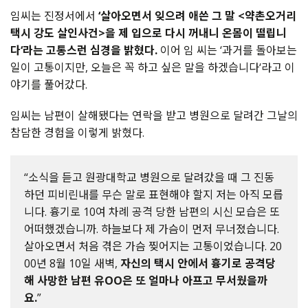
임씨는
진정서에서
‘
살아오면서
잊으려
애쓴
그
말
<
약촌오거리
택시
강도
살인사건
>
을
제
입으로
다시
꺼내니
온몸이
떨립니
다
‘
라는
고통스런
심경을
밝혔다
.
이어
임
씨는
‘
과거를
돌아보는
일이
고통이지만
,
오늘은
꼭
하고
싶은
말을
하겠습니다
‘
라고
이
야기를
풀어갔다
.
임씨는
남편이
살해됐다는
연락을
받고
병원으로
달려간
그날의
참담한
경험을
이렇게
밝혔다
.
“소식을 듣고 원광대학교 병원으로 달려갔을 때 그 진동
하던 피비린내를 무슨 말로 표현해야 할지 저는 아직 모릅
니다. 흉기로 10여 차례 공격 당한 남편의 시신 모습은 또
어떠했겠습니까. 하늘보다 제 가슴이 먼저 무너졌습니다.
살아오면서 처음 겪은 가슴 찢어지는 고통이었습니다. 20
00년 8월 10일 새벽,
자신의 택시 안에서 흉기로 공격당
해 사망한 남편 유OO은 또 얼마나 아프고 무서웠을까
요.
”