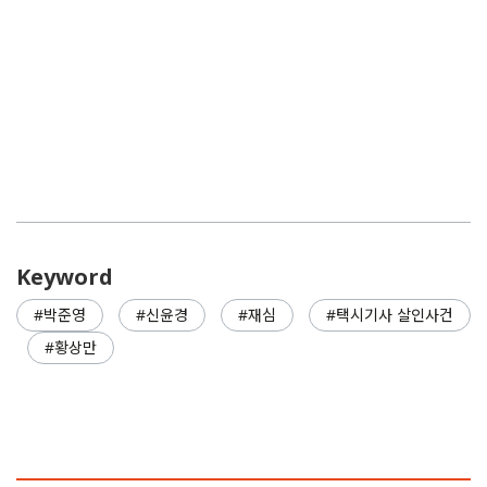
3화
살인범 잡은 형사, 끝내 좌천됐다
2화
가난하고 못 배운 그 아이가 당했다
1화
우리는 진짜 살인범을 안다
Keyword
박준영
신윤경
재심
택시기사 살인사건
황상만