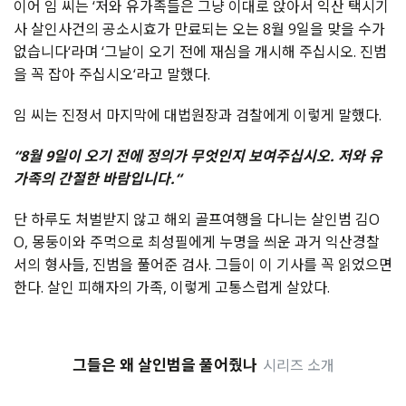
이어
임
씨는
‘
저와
유가족들은
그냥
이대로
앉아서
익산
택시기
사
살인사건의
공소시효가
만료되는
오는
8
월
9
일을
맞을
수가
없습니다
‘
라며
‘
그날이
오기
전에
재심을
개시해
주십시오
.
진범
을
꼭
잡아
주십시오
‘
라고
말했다
.
임
씨는
진정서
마지막에
대법원장과
검찰에게
이렇게
말했다
.
“8
월
9
일이
오기
전에
정의가
무엇인지
보여주십시오
.
저와
유
가족의
간절한
바람입니다.
“
단
하루도
처벌받지
않고
해외
골프여행을
다니는
살인범
김
O
O,
몽둥이와
주먹으로
최성필에게
누명을
씌운
과거
익산경찰
서의
형사들
,
진범을
풀어준
검사
.
그들이
이
기사를
꼭
읽었으면
한다
.
살인
피해자의
가족
,
이렇게
고통스럽게
살았다
.
그들은 왜 살인범을 풀어줬나
시리즈 소개