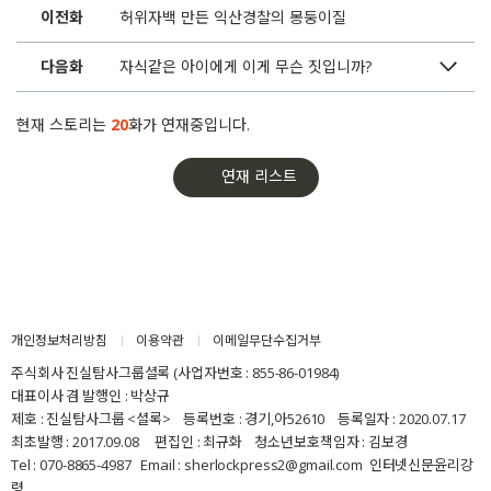
이전화
허위자백 만든 익산경찰의 몽둥이질
다음화
자식같은 아이에게 이게 무슨 짓입니까?
현재 스토리는
20
화가 연재중입니다.
연재 리스트
개인정보처리방침
이용약관
이메일무단수집거부
주식회사 진실탐사그룹셜록 (사업자번호 : 855-86-01984)
대표이사 겸 발행인 : 박상규
제호 : 진실탐사그룹 <셜록> 등록번호 : 경기,아52610 등록일자 : 2020.07.17
최초발행 : 2017.09.08 편집인 : 최규화 청소년보호책임자 : 김보경
Tel : 070-8865-4987 Email : sherlockpress2@gmail.com
인터넷신문윤리강
령