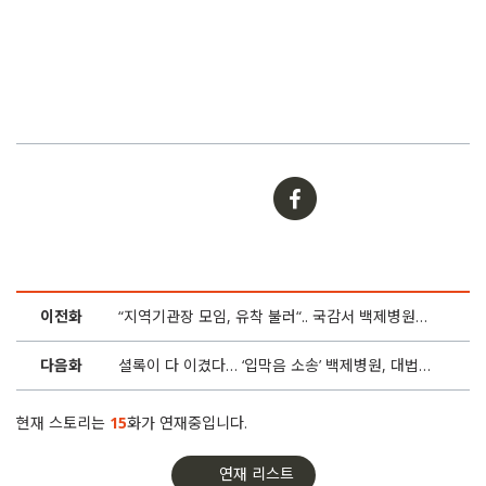
이전화
“지역기관장 모임, 유착 불러“.. 국감서 백제병원장 언급
다음화
셜록이 다 이겼다… ‘입막음 소송’ 백제병원, 대법원도 패소
현재 스토리는
15
화가 연재중입니다.
연재 리스트