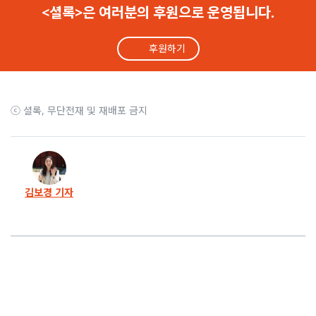
<셜록>은 여러분의 후원으로 운영됩니다.
5화
백제병원, 의료법 어기고 ‘음압격리병실’ 설치 안 해
후원하기
4화
백제병원, 기자에게도 의료비 과다 청구
3화
노인 환자는 뒷전..‘대리진료’하며 요양급여 챙겨
ⓒ 셜록, 무단전재 및 재배포 금지
2화
주치의 조작에 엉터리 처방.. 환자는 ‘질식사’
1화
“나는 백제병원 수술실의 불법 유령이었다”
김보경 기자