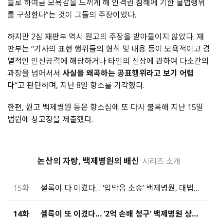
들로 하여금 모욕감을 느끼게 해 인격권 침해에 기한 불법행위
를 구성한다”는 것이 그들의 주장이었다.
하지만 2심 재판부 역시 원고의 주장을 받아들이지 않았다. 재
판부는 “기사의 표현 행위들의 형식 및 내용 등이 모욕적이고 경
멸적인 인신공격에 해당하거나 타인의 신상에 관하여 다소간의
과장을 넘어서서
사실을 왜곡하는 공표행위라고 보기 어렵
다
“고 판단하며, 지난 8일 항소를 기각했다.
한편, 원고 백제병원 등은 항소심에 또 다시 불복해 지난 15일
법원에 상고장을 제출했다.
논산의 자랑, 백제병원의 배신
시리즈 소개
15화
셜록이 다 이겼다… ‘입막음 소송’ 백제병원, 대법원도 패소
14화
셜록이 또 이겼다… ‘2억 손배 청구’ 백제병원 상대 승소