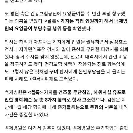
을 선고받기도 했다.
또 병원 측은 건강보험공단에 요양급여를 수 년간 부당 청구했
다는 의혹을 받았다.
<셜록> 기자는 직접 입원까지 해서 백제병
원의 요양급여 부당수급 행위 등을 확인
했다.
의사는 허리가 아프다는 기자에게 입원을 권유하면서 심장효소
검사나 자가면역표적 검사와 같이 증상과 무관한 피검사를 의뢰
했다. 링거 주사를 맞지 않았는데, 진료비 내역서에서 관련 비용
을 청구하기도 했다. 건강보험 혜택이 적용되는 진료 항목임에
도 그렇지 않은 것처럼 꾸며 환자에게 본인부담금을 더 물리는
피해 사례도 <셜록> 취재로 드러났다.
백제병원은
<셜록> 기자를 건조물 무단침입, 허위사실 유포로
인한 명예훼손 등 총 8가지 혐의로 형사 고소
했으나, 검찰은 지
난해 1월 해당 혐의에 대해 증거불충분으로
무혐의 처분
을 내려
사건을 종결한 바 있다.
백제병원은 여기서 멈추지 않았다. 백제병원은 주거침입과 출판