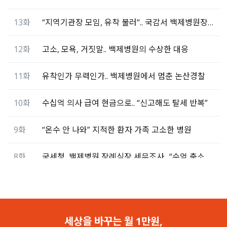
13화
“지역기관장 모임, 유착 불러“.. 국감서 백제병원장 언급
12화
고소, 모욕, 거짓말.. 백제병원의 수상한 대응
11화
유착인가 무력인가.. 백제병원에서 멈춘 논산경찰
10화
수십억 의사 급여 현금으로.. “신고해도 탈세 반복”
9화
“온수 안 나와” 지적한 환자 가족 고소한 병원
8화
국세청, 백제병원 장례식장 세무조사.. “수억 축소 신고”
7화
백제종합병원, <셜록> 기자 고소.. “기자 압박용이다”
6화
환자 복도로 내몰고 병실 공사.. “밤엔 벌레와 전쟁”
세상을 바꾸는 월 1만원,