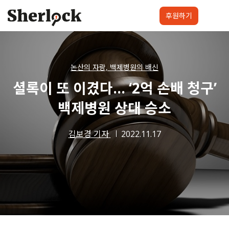
Skip
to
후원하기
content
셜록요원
프로젝트
셜록클럽
후원하기
논산의 자랑, 백제병원의 배신
셜록이 또 이겼다… ‘2억 손배 청구’
백제병원 상대 승소
김보경 기자
2022.11.17