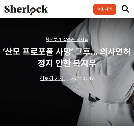
Skip
to
후원하기
content
셜록요원
프로젝트
셜록클럽
후원하기
복지부가 ‘살려준’ 의사들
‘산모 프로포폴 사망’ 그후… 의사면허
정지 안한 복지부
김보경 기자
2024.01.12