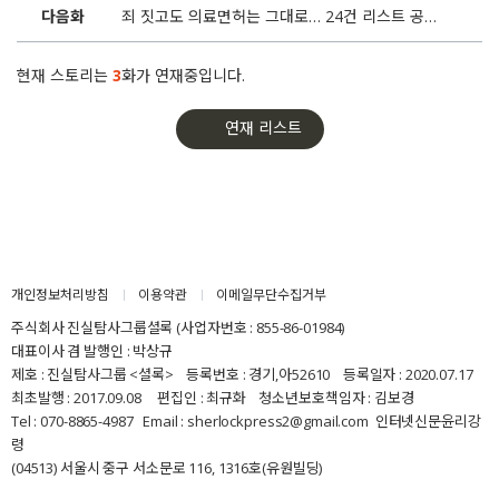
다음화
죄 짓고도 의료면허는 그대로… 24건 리스트 공개합니다
현재 스토리는
3
화가 연재중입니다.
연재 리스트
개인정보처리방침
이용약관
이메일무단수집거부
주식회사 진실탐사그룹셜록 (사업자번호 : 855-86-01984)
대표이사 겸 발행인 : 박상규
제호 : 진실탐사그룹 <셜록> 등록번호 : 경기,아52610 등록일자 : 2020.07.17
최초발행 : 2017.09.08 편집인 : 최규화 청소년보호책임자 : 김보경
Tel : 070-8865-4987 Email : sherlockpress2@gmail.com
인터넷신문윤리강
령
(04513) 서울시 중구 서소문로 116, 1316호(유원빌딩)