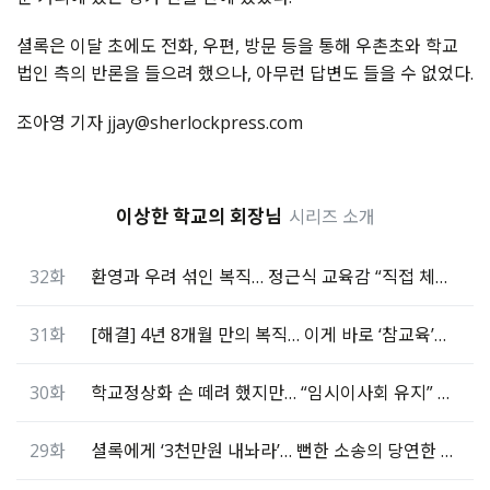
셜록은 이달 초에도 전화
, 우편,
방문 등을 통해 우촌초와 학교
법인 측의 반론을 들으려 했으나, 아무런 답변도 들을 수 없었다
.
조아영 기자 jjay@sherlockpress.com
이상한 학교의 회장님
시리즈 소개
32화
환영과 우려 섞인 복직… 정근식 교육감 “직접 체크할것”
31화
[해결] 4년 8개월 만의 복직… 이게 바로 ‘참교육’이다
30화
학교정상화 손 떼려 했지만… “임시이사회 유지” 결정
29화
셜록에게 ‘3천만원 내놔라’… 뻔한 소송의 당연한 결말