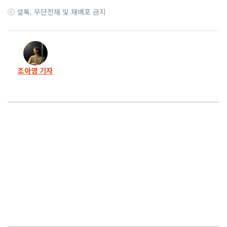
ⓒ 셜록, 무단전재 및 재배포 금지
19화
제보자 복직은 ‘나중에’ 입틀막 소송은 ‘당장에’
18화
종교에 돈거래도 얽혔다… 우촌초의 비정상적 정상화
조아영 기자
17화
서울교육청은 왜? 이규태 측근을 우촌초 이사장에
16화
우촌초 회의 참석 이규태 회장… “남의 집 쳐들어온 것”
15화
‘횡령 혐의’ 이규태 전 이사장, 우촌초 운영 개입 의혹
14화
“최악 감사거부” 우촌초에 ‘모른다’만 반복한 교육감
13화
진보-보수 교육감 후보, 모두 ‘이것’만은 약속하십시오
12화
일광학원 소송 첫 재판, 여러분과 함께 싸우겠습니다