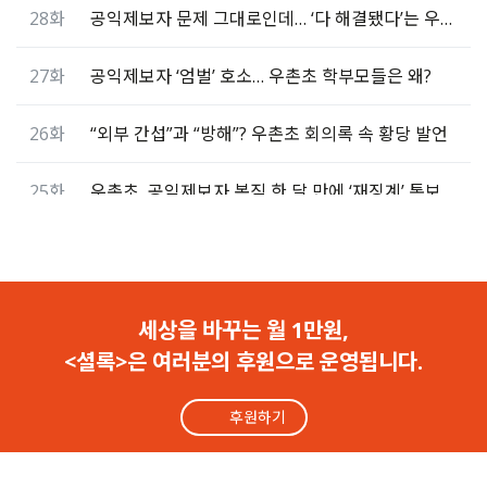
28화
공익제보자 문제 그대로인데… ‘다 해결됐다’는 우촌초
27화
공익제보자 ‘엄벌’ 호소… 우촌초 학부모들은 왜?
26화
“외부 간섭”과 “방해”? 우촌초 회의록 속 황당 발언
25화
우촌초, 공익제보자 복직 한 달 만에 ‘재징계’ 통보
24화
“책상 없어 운동장 도는 선생님 기사에 울컥했다”
23화
[해결] 우촌초 공익제보자 박선유의 두 번째 ‘첫 출근’
세상을 바꾸는 월 1만원,
<셜록>은 여러분의 후원으로 운영됩니다.
22화
[해결] 셜록 보도 11일 만에 ‘이규태 측근’ 이사장 사퇴
후원하기
21화
정근식 교육감 “우촌초 한혜빈 이사장 검증 실패”
20화
복직 막고 끝까지 소송… “공익제보자가 읍소해야 하나”