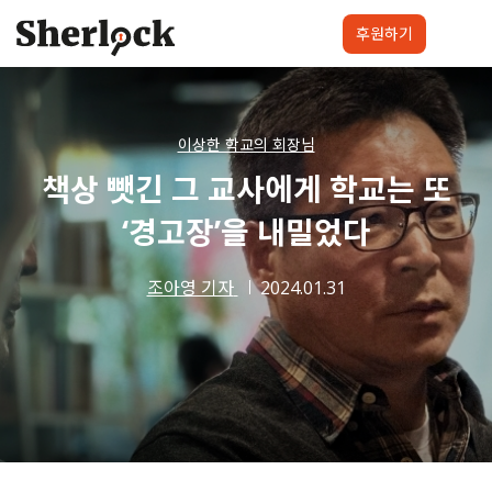
Skip
to
후원하기
content
셜록요원
프로젝트
셜록클럽
후원하기
이상한 학교의 회장님
책상 뺏긴 그 교사에게 학교는 또
‘경고장’을 내밀었다
조아영 기자
2024.01.31