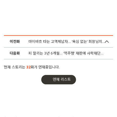
11화
[해결] 우촌초 제보자 복직 꿈 커진다… 재단 ‘최종 패소’
10화
이규태 회장은 셜록의 입을 막지 못했다
9화
참여연대 “이규태 회장, 셜록 기자 고소는 입막음용”
이전화
마이바흐 타는 고액체납자… ‘욕심 없는’ 회장님의 기도
8화
기자에게 ‘경고’ 날리던 회장님, 결국 고소장을 보냈다
다음화
피 말리는 3년 6개월… ‘역주행’ 재판에 사학재단만 웃는다
7화
우촌초, 교비로 ‘억대’ 리조트 회원권 사고 감사는 거부
현재 스토리는
32
화가 연재중입니다.
6화
피 말리는 3년 6개월… ‘역주행’ 재판에 사학재단만 웃는다
연재 리스트
5화
책상 뺏긴 그 교사에게 학교는 또 ‘경고장’을 내밀었다
4화
마이바흐 타는 고액체납자… ‘욕심 없는’ 회장님의 기도
3화
[액션] 공익제보자 괴롭힌 사학재단, 셜록이 고발했습니다