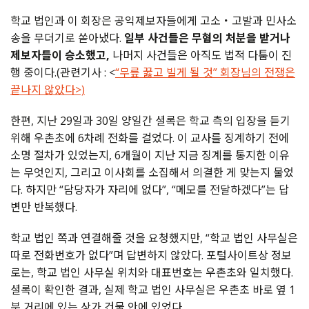
학교 법인과 이 회장은 공익제보자들에게 고소・고발과 민사소
송을 무더기로 쏟아냈다.
일부 사건들은 무혐의 처분을 받거나
제보자들이 승소했고,
나머지 사건들은 아직도 법적 다툼이 진
행 중이다.(관련기사 : <
“무릎 꿇고 빌게 될 것” 회장님의 전쟁은
끝나지 않았다>)
한편, 지난 29일과 30일 양일간 셜록은 학교 측의 입장을 듣기
위해 우촌초에 6차례 전화를 걸었다. 이 교사를 징계하기 전에
소명 절차가 있었는지, 6개월이 지난 지금 징계를 통지한 이유
는 무엇인지, 그리고 이사회를 소집해서 의결한 게 맞는지 물었
다. 하지만 “담당자가 자리에 없다”, “메모를 전달하겠다”는 답
변만 반복했다.
학교 법인 쪽과 연결해줄 것을 요청했지만, “학교 법인 사무실은
따로 전화번호가 없다”며 답변하지 않았다. 포털사이트상 정보
로는, 학교 법인 사무실 위치와 대표번호는 우촌초와 일치했다
.
셜록이 확인한 결과
,
실제 학교 법인 사무실은 우촌초 바로 옆
1
분 거리에 있는 상가 건물 안에 있었다.