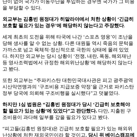
단이 없어 국가가 이동수단을 투입하는 경우엔 국가가 그 비용
을 부담할 수 있다.
외교부는 김홍빈 원정대가 히말라야에서 처한 상황이 ‘긴급히
보호할 필요가 있는 경우’에 해당하지 않는다고 주장했다
.
세계 최초의 도전을 위해 타국에 나간 ‘스포츠 영웅’이 조난을
당해 생사를 알 수 없는 상황. 다른 대원들 역시 죽음의 문턱을
가까스로 넘고 육체적·정신적으로 극한의 상태에 몰려 있었
다. 하지만 외교부는 당시 상황이 ‘전쟁, 내란, 폭동, 해외재난
등 영사조력법에서 규정한 해외위난상황’에 해당하지 않는다
고 봤다.
또한 외교부는 “주파키스탄 대한민국대사관은 피고 광주광역
시산악연맹과의 ‘구조비용 지급보증 약정’을 근거로 파키스탄
정부 당국에 의뢰해 구조비행을 실시했다”고 덧붙였다.
하지만 1심 법원은 “김홍빈 원정대가 당시 ‘긴급히 보호해야
할 필요가 있는 상황’에 있었다”고 판단했다.
다만, 지출된 구
조비용이 과다해 일부를 갚을 필요가 있다고 봤다.
“피고들(김홍빈 원정대)은 긴급히 보호할 필요가 있는 해외위
난상황에 처한 재외국민이라 할 것이고,
당시 위 베이스캠프에