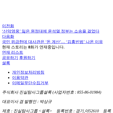
이전화
‘산악영웅’ 잃은 원정대에 윤석열 정부는 소송을 걸었다
다음화
국민 위급한데 대사관은 ‘돈 계산’… ‘김홍빈법’ 나온 이유
현재 스토리는
8
화가 연재중입니다.
연재 리스트
공유하기
후원하기
셜록
개인정보처리방침
이용약관
이메일무단수집거부
주식회사 진실탐사그룹셜록 (사업자번호 : 855-86-01984)
대표이사 겸 발행인 : 박상규
제호 : 진실탐사그룹 <셜록> 등록번호 : 경기,아52610 등록