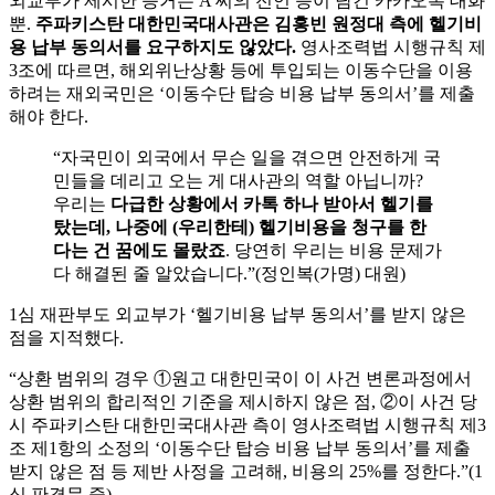
외교부가 제시한 증거는 A 씨의 전언 등이 담긴 카카오톡 대화
뿐.
주파키스탄 대한민국대사관은 김홍빈 원정대 측에 헬기비
용 납부 동의서를 요구하지도 않았다.
영사조력법 시행규칙 제
3조에 따르면, 해외위난상황 등에 투입되는 이동수단을 이용
하려는 재외국민은 ‘이동수단 탑승 비용 납부 동의서’를 제출
해야 한다.
“자국민이 외국에서 무슨 일을 겪으면 안전하게 국
민들을 데리고 오는 게 대사관의 역할 아닙니까?
우리는
다급한 상황에서 카톡 하나 받아서 헬기를
탔는데, 나중에 (우리한테) 헬기비용을 청구를 한
다는 건 꿈에도 몰랐죠
. 당연히 우리는 비용 문제가
다 해결된 줄 알았습니다.”(정인복(가명) 대원)
1심 재판부도 외교부가 ‘헬기비용 납부 동의서’를 받지 않은
점을 지적했다.
“상환 범위의 경우 ①원고 대한민국이 이 사건 변론과정에서
상환 범위의 합리적인 기준을 제시하지 않은 점, ②이 사건 당
시 주파키스탄 대한민국대사관 측이 영사조력법 시행규칙 제3
조 제1항의 소정의 ‘이동수단 탑승 비용 납부 동의서’를 제출
받지 않은 점 등 제반 사정을 고려해, 비용의 25%를 정한다.”(1
심 판결문 중)