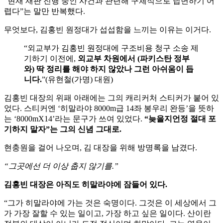
“현재 재판 진행 중인 사건과 관련해 구체적으로 답변하기 어
렵다”는 말만 반복했다.
무엇보다, 김홍빈 원정대가 섭섭함을 느끼는 이유는 이거다.
“외교부가 김홍빈 원정대에 구조비용 청구 소송 제
기하기 이전에,
외교부 차원에서 (파키스탄 정부
와) 딱 정리를 해야 하지 않았나 그런 아쉬움이 듭
니다.
”(유현철(가명) 대원)
김홍빈 대장의 위패 아래에는 그의 캐리커처 스티커가 붙어 있
었다. 스티커엔 ‘히말라야 8000m급 14좌 봉우리 완등’을 뜻하
는 ‘8000mX14’라는 문구가 쓰여 있었다.
“늦을지언정 절대 포
기하지 말자”는 그의 신념 그대로.
현충원을 걸어 나오며, 김 대장을 위해 방명록을 남겼다.
“그곳에선 더 이상 춥지 않기를.”
김홍빈 대장은 아직도 히말라야에 잠들어 있다.
“그가 히말라야에 가는 것은 숙명이다. 그것은 이 세상에서 그
가 가장 잘할 수 있는 일이고, 가장 하고 싶은 일이다. 산이란