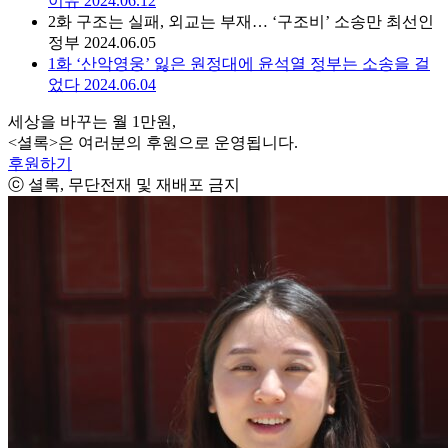
이유
2024.06.12
2화
구조는 실패, 외교는 부재… ‘구조비’ 소송만 최선인
정부
2024.06.05
1화
‘산악영웅’ 잃은 원정대에 윤석열 정부는 소송을 걸
었다
2024.06.04
세상을 바꾸는 월 1만원,
<셜록>은 여러분의 후원으로 운영됩니다.
후원하기
ⓒ 셜록, 무단전재 및 재배포 금지