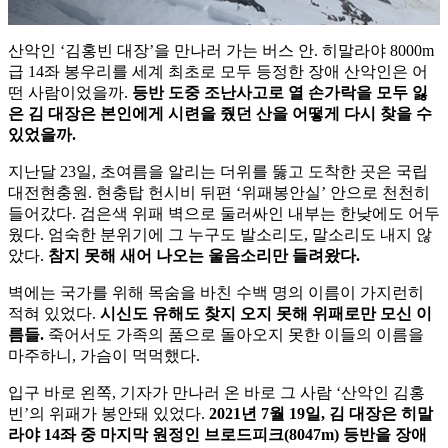
산악인 ‘김홍빈 대장’을 만나러 가는 버스 안. 히말라야 8000m
급 14좌 봉우리를 세계 최초로 모두 등정한 장애 산악인은 어
떤 사람이었을까.
등반 도중 조난사고로 열 손가락을 모두 잃
은 김 대장은 본인에게 시련을 줬던 산을 어떻게 다시 찾을 수
있었을까.
지난달 23일, 초여름을 알리는 더위를 뚫고 도착한 곳은 국립
대전현충원. 현충탑 헌시비 뒤편 ‘위패봉안실’ 안으로 천천히
들어갔다. 검은색 위패 벽으로 둘러싸인 내부는 한낮에도 어두
웠다. 엄숙한 분위기에 그 누구도 발소리도, 말소리도 내지 않
았다.
참지 못해 새어 나오는 울음소리만 들려왔다.
벽에는 국가를 위해 목숨을 바친 수백 명의 이름이 가지런히
적혀 있었다.
시신도 유해도 찾지 오지 못해 위패로만 모신 이
름들.
죽어서도 가족의 품으로 돌아오지 못한 이들의 이름을
마주하니, 가슴이 먹먹했다.
입구 바로 왼쪽, 기자가 만나러 온 바로 그 사람 ‘산악인 김홍
빈’의 위패가 봉안돼 있었다.
2021년 7월 19일, 김 대장은 히말
라야 14좌 중 마지막 원정인 브로드피크(8047m) 등반을 장애