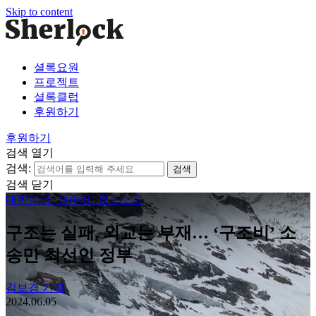
Skip to content
셜록요원
프로젝트
셜록클럽
후원하기
후원하기
검색 열기
검색:
검색 닫기
대한민국 ‘생존비’ 청구소송
구조는 실패, 외교는 부재… ‘구조비’ 소
송만 최선인 정부
김보경 기자
2024.06.05