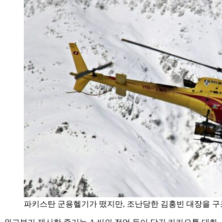
파키스탄 군용헬기가 떴지만, 조난당한 김홍빈 대장을 구조하