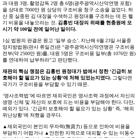
과 대원 3명, 촬영감독 2명 총 6명(광주광역시산악연맹 포함)
을 상대로 7000만 원 상당의 구조비용 청구 소송을 걸었다. 하
산 중 실종된 김 대장을 수색하고 원정대를 구조하는 데 든 헬
기 비용을 내놓으라는 것.
김홍빈 대장의 위패를 현충원에 모
시기 약 100일 전에 일어난 일이다.
1심 법원의 판결은 원고 ‘일부 승소’. 지난해 6월 23일 서울중
앙지방법원(판사 류일건)은 “광주광역시산악연맹은 구조비용
전부(약 2500만 원)를, 대원 5명은 구조비용 일부(총 1076만 원)
를 연대하여 납부하라”고 판단했다.
재판의 핵심 쟁점은 김홍빈 원정대가 법에서 정한 ‘긴급히 보
호해야 할 필요가 있는 상황’에 처해 있었는지였다.
그렇다면
국가가 구조비용을 부담할 수 있기 때문.
‘영사조력법’에 따르면 재외국민은 영사조력 과정에서 자신의
생명·신체 및 재산의 보호에 드는 비용을 부담해야 한다. 다만,
예외가 있다. ‘긴급히 보호해야 할 필요가 있는 상황’ 즉, ‘해외
위난상황’에 처했을 경우다.
▲재외국민이 본인의 무자력(無資力) 등으로 인하여 비용을
부담하기 어렵거나 ▲안전한 지역으로 대피할 수 있는 이동수