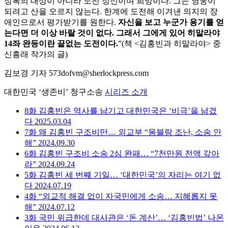
정복의 대상이 아니라 도전 정신이며 희망이다. 그는 영웅이
되려고 산을 오르지 않는다. 한계에 도전해 이겨낸 의지의 장
애인으로서 평가받기를 원한다.
자신을 보고 누군가 용기를 얻
는다면 더 이상 바랄 것이 없다. 그래서 그에게 있어 히말라야
14좌 완등이란 끝없는 도전이다.
”(책 <김홍빈과 히말라야> 중
신흥래 작가의 글)
김보경 기자 573dofvm@sherlockpress.com
대한민국 ‘생존비’ 청구소송
시리즈 소개
8화
김홍빈은 역사를 남기고 대한민국은 ‘비극’을 남겼
다
2025.03.04
7화
왜 김홍빈 구조비만… 외교부 “몽블랑 조난, 소송 안
해”
2024.09.30
6화
김홍빈 구조비 소송 2심 완패… “7천만원 전액 갚아
라”
2024.09.24
5화
김홍빈 세 번째 기일… ‘대한민국’의 자리는 여기 없
다
2024.07.19
4화
“외교적 해결 없이 자국민에게 소송… 지혜롭지 못
해”
2024.07.12
3화
국민 위급한데 대사관은 ‘돈 계산’… ‘김홍빈법’ 나온