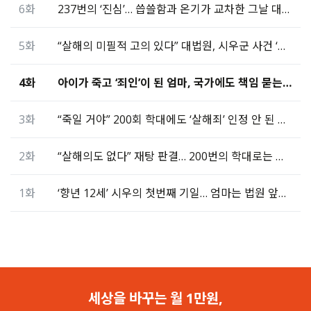
6화
237번의 ‘진심’… 씁쓸함과 온기가 교차한 그날 대법원
5화
“살해의 미필적 고의 있다” 대법원, 시우군 사건 ‘반전’
4화
아이가 죽고 ‘죄인’이 된 엄마, 국가에도 책임 묻는다
3화
“죽일 거야” 200회 학대에도 ‘살해죄’ 인정 안 된 이유
2화
“살해의도 없다” 재탕 판결… 200번의 학대로는 부족한가
1화
‘향년 12세’ 시우의 첫번째 기일… 엄마는 법원 앞에 있다
세상을 바꾸는 월 1만원,