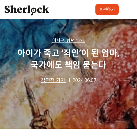
Skip
to
후원하기
content
셜록요원
프로젝트
셜록클럽
후원하기
이시우, 향년 12세
아이가 죽고 ‘죄인’이 된 엄마,
국가에도 책임 묻는다
김연정 기자
2024.06.07