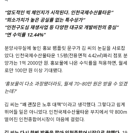
“압도적인 빅 체인지가 시작된다. 인천국제수산물타운”
“희소가치가 높은 공실률 없는 특수상가”
“인천구도심 재생사업 등 다양한 대규모 개발비전의 중심”
“연 수익률 12.44%”
분양사무실에 놓인 홍보 팸플릿 문구가 김 씨의 눈길을 사로잡
았다. 인천국제수산물타운 1.5평(전용면적 4.42㎡)짜리 점포 분
양가는 1억 2000만 원. 홍보물에 나온 수익률을 적용하면, 월세
로만 100만 원 이상 기대됐다.
‘홍보물이 다소 과장됐더라도, 월세 70~80만 원은 받을 수 있겠
는데?’
김 씨는 “꽤 괜찮은 노후 대책”이라고 생각했다. 그렇다고 쉽게
뛰어들 일은 아니었다. 인천국제수산물타운 부지에서 약 800m
떨어진 인천종합어시장이 마음에 걸렸다.
김 씨는 다시 한번 발품을 팔아 인천종합어시장으로 향했다.
19