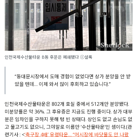
인천국제수산물타운 B동 후문은 폐쇄됐다 ⓒ셜록
“동대문시장에서 도매 경험이 없었다면 상가 분양을 안 받
았을 텐데… 이제 와서 많이 후회하고 있습니다.”
인천국제수산물타운은 802개 호실 중에서 512개만 분양됐다.
미분양률은 약 36%. 그 후유증은 지금도 진행 중이다. 상가 대부
분은 임차인을 구하지 못해 텅 빈 상태다. 상인도 없고 손님도 없
고 물고기도 없으니, 그야말로 이름만 ‘수산물타운’인 셈이다.(관
련기사 : <
‘축구장 4배’ 유령타운… “어시장에 바닷물도 안 나왔