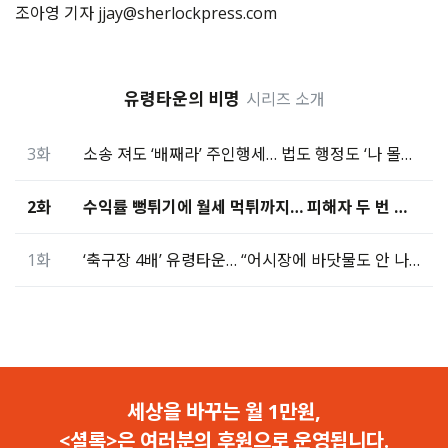
조아영 기자 jjay@sherlockpress.com
유령타운의 비명
시리즈 소개
3화
소송 져도 ‘배째라’ 주인행세… 법도 행정도 ‘나 몰라라’
2화
수익률 뻥튀기에 월세 먹튀까지… 피해자 두 번 울렸다
1화
‘축구장 4배’ 유령타운… “어시장에 바닷물도 안 나왔다”
세상을 바꾸는 월 1만원,
<셜록>은 여러분의 후원으로 운영됩니다.