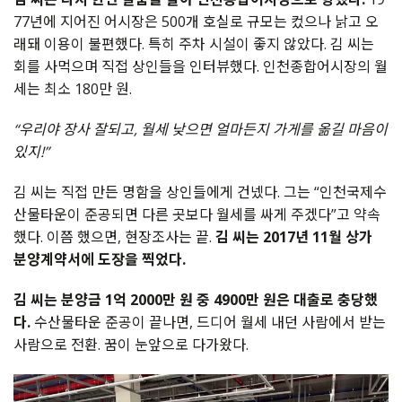
77년에 지어진 어시장은 500개 호실로 규모는 컸으나 낡고 오
래돼 이용이 불편했다. 특히 주차 시설이 좋지 않았다. 김 씨는
회를 사먹으며 직접 상인들을 인터뷰했다. 인천종합어시장의 월
세는 최소 180만 원.
“우리야 장사 잘되고, 월세 낮으면 얼마든지 가게를 옮길 마음이
있지!”
김 씨는 직접 만든 명함을 상인들에게 건넸다. 그는 “인천국제수
산물타운이 준공되면 다른 곳보다 월세를 싸게 주겠다”고 약속
했다. 이쯤 했으면, 현장조사는 끝.
김 씨는 2017년 11월 상가
분양계약서에 도장을 찍었다.
김 씨는 분양금 1억 2000만 원 중 4900만 원은 대출로 충당했
다.
수산물타운 준공이 끝나면, 드디어 월세 내던 사람에서 받는
사람으로 전환. 꿈이 눈앞으로 다가왔다.