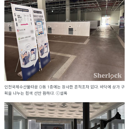
인천국제수산물타운 D동 1층에는 장사한 흔적조차 없다. 바닥에 상가 구
획을 나누는 흰색 선만 훤하다. ⓒ셜록