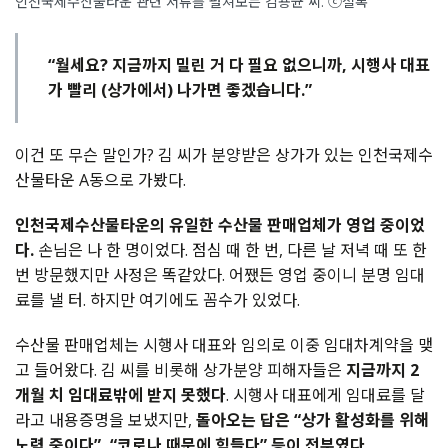
인천국제수산물타운 관련 서류를 펼쳐보는 김용균 씨. ⓒ셜록
“월세요? 지금까지 밀린 거 다 필요 없으니까, 시행사 대표
가 빨리 (상가에서) 나가면 좋겠습니다.”
이건 또 무슨 말인가? 김 씨가 분양받은 상가가 있는 인천국제수
산물타운 A동으로 가봤다.
인천국제수산물타운의 유일한 수산물 판매업체가 영업 중이었
다.
손님은 나 한 명이었다. 점심 때 한 번, 다른 날 저녁 때 또 한
번 방문했지만 사정은 똑같았다. 어쨌든 영업 중이니 분명 임대
료를 낼 터. 하지만 여기에도 꼼수가 있었다.
수산물 판매업체는 시행사 대표와 임의로 이중 임대차계약을 맺
고 들어왔다. 김 씨를 비롯해 상가분양 피해자들은
지금까지 2
개월 치 임대료밖에 받지 못했다
. 시행사 대표에게 임대료를 달
라고 내용증명을 보냈지만,
돌아오는 답은 “상가 활성화를 위해
노력 중이다”, “코로나 때문에 힘들다” 등이 전부였다
.