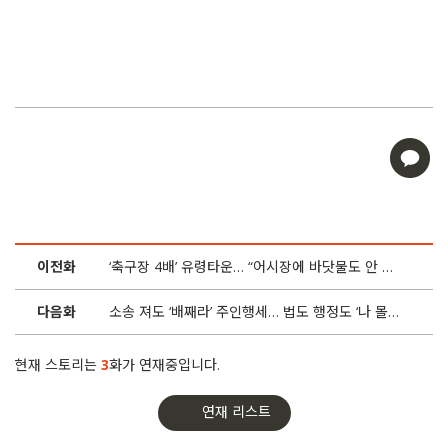
이전화
‘축구장 4배’ 유령타운… “어시장에 바닷물도 안 나왔다”
다음화
소송 져도 ‘배째라’ 주인행세… 법도 행정도 ‘나 몰라라’
현재 스토리는
3
화가 연재중입니다.
연재 리스트