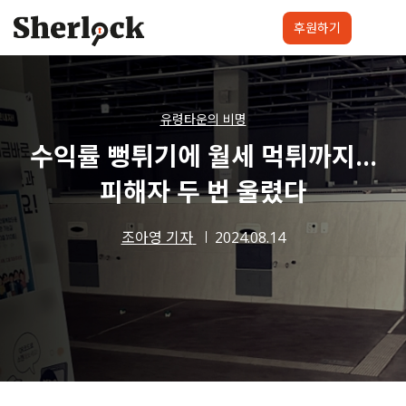
Skip
to
후원하기
content
셜록요원
프로젝트
셜록클럽
후원하기
유령타운의 비명
수익률 뻥튀기에 월세 먹튀까지…
피해자 두 번 울렸다
조아영 기자
2024.08.14