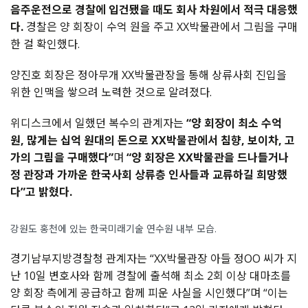
음주운전으로
경찰에
입건됐을
때도
회사
차원에서
적극
대응
했
다
.
경찰은
양
회장이
수억 원을 주고 XX
박물관에서 그림을 구매
한 걸 확인했다.
양진호
회장은
정아무개
XX
박물관장을
통해
상류사회
진입을
위한
인맥을
쌓으려
노력한
것으로
알려졌다
.
위디스크에서
일했던
복수의
관계자는
“
양
회장이
최소
수억
원
,
많게는
십
억 원대의
돈으로 XX
박물관에서
침향
,
보이차
,
고
가의
그림을
구매했다
”
며
“
양
회장은
XX
박물관을
드나들거나
정
관장과
가까운
한국사회
상류층
인사들과
교류하길
희망했
다
”
고
밝혔다
.
강원도 홍천에 있는 한국미래기술 연수원 내부 모습.
경기남부지방경찰청
관계자는
“XX
박물관장
아들
정
OO
씨가
지
난
10
일
변호사와
함께
경찰에
출석해
최소
2
회
이상
대마초를
양
회장
측에게
공급하고
함께
피운
사실을
시인했다
”
며
“
이는