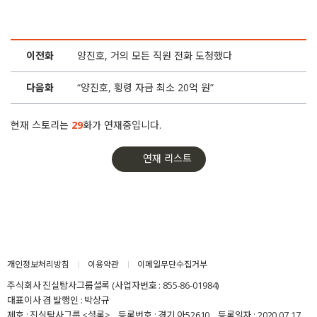
6화
“양진호, 횡령 자금 최소 20억 원”
이전화
양진호, 거의 모든 직원 전화 도청했다
5화
양진호, 상류층 아들과 ‘집단 환각 워크숍’
다음화
“양진호, 횡령 자금 최소 20억 원”
4화
양진호, 거의 모든 직원 전화 도청했다
현재 스토리는
29
화가 연재중입니다.
3화
위디스크, ‘대포폰’으로 헤비업로더 직접 관리
연재 리스트
2화
“닭을 죽여라!” 공포의 워크숍
1화
때린 회장은 람보르기니, 맞은 직원은 섬 유배
개인정보처리방침
이용약관
이메일무단수집거부
주식회사 진실탐사그룹셜록 (사업자번호 : 855-86-01984)
대표이사 겸 발행인 : 박상규
제호 : 진실탐사그룹 <셜록> 등록번호 : 경기,아52610 등록일자 : 2020.07.17