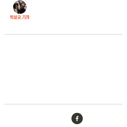
15화
“성범죄 영상, 지워달라고 하면 더 올렸다”
박상규 기자
14화
청부폭력, 금괴, 대학인수.. 못 다한 이야기
13화
양진호, ‘수상한 변호비’ 수억 원 전달
12화
“양진호, 3억 주고 허위진술 지시”
11화
“압수수색 들어온다, 준비하라”
10화
“양진호는 여전히 로비중”… 임원들 집단 증언
9화
“검사 먹일 돈 5천”… 양진호 ‘검경 로비’ 정황
8화
양진호 회장이 보복에 나섰다
7화
양진호의 제안 “구속 3억, 집행유예 1억”