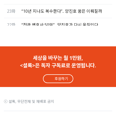
23화
“10년 지나도 복수한다”.. 양진호 꿈은 이뤄질까
22화
“전관 변호사 50억”.. 양진호가 다시 움직인다
21화
두 시간 집단폭행.. 반성 없는 양진호와 부하들
20화
경찰의 양진호 봐주기, 한 여자가 무너졌다
세상을 바꾸는 월 1만원,
<셜록>은 독자 구독료로 운영됩니다.
19화
양진호가 주문한 ‘하얀 가루’는 뭘까
후원하기
18화
양진호는 법정에서 피해자를 노려봤다
17화
양진호의 질문 “내가 그 새X 왜 때렸죠?”
ⓒ 셜록, 무단전재 및 재배포 금지
16화
‘몰카 황제’ 양진호 공판 D-day…피해자의 절규