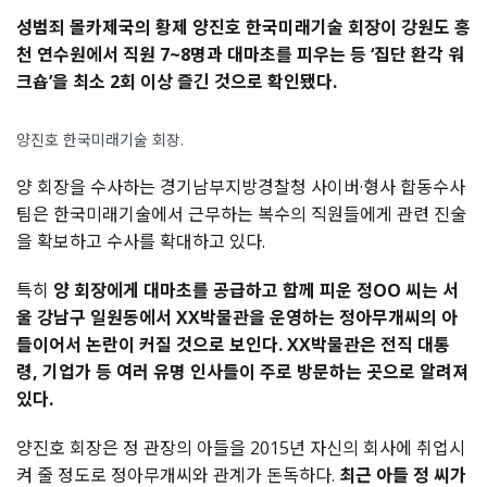
성범죄
몰카제국의
황제
양진호
한국미래기술
회장이
강원도
홍
천
연수원에서
직원
7~8
명과
대마초를
피우는
등
‘
집단
환각
워
크숍
’
을
최소
2
회
이상
즐긴
것으로
확인됐다
.
양진호 한국미래기술 회장.
양
회장을
수사하는
경기남부지방경찰청
사이버
·
형사
합동수사
팀은
한국미래기술에서
근무하는
복수의
직원들에게
관련
진술
을
확보하고
수사를
확대하고
있다
.
특히
양
회장에게
대마초를
공급하고
함께
피운
정
OO
씨는
서
울
강남구
일원동에서
XX
박물관을
운영하는
정아무개씨의
아
들이어서
논란이
커질
것으로
보인다
. XX
박물관은
전직
대통
령
,
기업가
등
여러
유명
인사들이
주로
방문하는
곳으로
알려져
있다
.
양진호
회장은
정
관장의
아들을
2015
년
자신의
회
사에
취업시
켜
줄
정도로
정아무개씨와
관계가
돈독하다
.
최근
아들
정
씨가