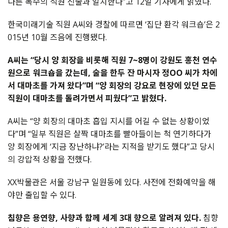
다른
복수의
직원
진술과
일치한다
”
고
12
일
기자에게
밝혔다
.
한국미래기술
직원
A
씨와
경찰에
따르면
‘
집단
환각
워크숍
’
은
2
015
년
10
월
즈음에
진행됐다
.
A
씨는
“
당시
양
회장을
비롯해
직원
7~8
명이
강원도
홍천
연수
원으로
워크숍을
갔는데
,
술을
한두
잔
마시자
정
OO
씨가
차에
서
대마초를
가져
왔다
”
며
“
양
회장의
강요로
현장에
있던
모든
직원이
대마초를
돌려가면서
피웠다
”
고
밝혔다
.
A
씨는
“
양
회장의
대마초
흡입
지시를
어길
수
없는
상황이었
다
”
며
“
일부
직원은
살짝
대마초를
빨아들이는
척
연기하다가
양
회장에게
‘
지금
장난하냐
?’
라는
지적을
받기도
했다
”
고
당시
의
강압적
상황을
전했다
.
XX박물관은
서울
강남구
일원동에
있다
.
사전에
전화예약을
해
야만
출입할
수
있다
.
침향은
용연향
,
사향과
함께
세계
3
대
향으로
알려져
있다
.
침향