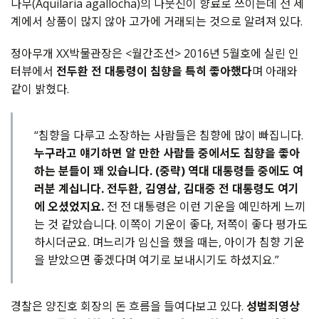
나무
(Aquilaria agallocha)
의
나뭇진이
향료로
쓰이는데
전
세
계에서
상품이
많지
않아
고가에
거래되는
것으로
알려져
있다
.
정아무개
XX
박물관장은
<
월간조선
> 2016
년
5
월호에
실린
인
터뷰에서
전두환
전
대통령이
침향을
특히
좋아했다
며
아래와
같이
밝혔다
.
“침향을 다루고 소장하는 사람들은 침향에 많이 빠집니다.
누구라고 얘기하면 알 만한 사람들 중에서도 침향을 좋아
하는 분들이 꽤 있습니다. (중략) 역대 대통령들 중에도 여
러분 계십니다. 전두환, 김영삼, 김대중 전 대통령도 여기
에 오셨었지요.
전 전 대통령은 이런 기운을 예민하게 느끼
는 것 같았습니다. 이쪽이 기운이 좋다, 저쪽이 좋다 평가도
하시더군요. 며느리가 임신을 했을 때는, 아이가 침향 기운
을 받았으면 좋겠다며 여기로 보내시기도 하셨지요.”
경찰은 양진호
회장의
돈
흐름을
들여다보고
있다.
성범죄영상