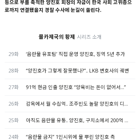
등으로
부를
축적한
양진호
회장의
자금이
한국
사회
고위층으
로까지
연결됐을지
경찰
수사에
눈길이 쏠린다.
몰카제국의 황제
시리즈 소개
29화
‘음란물 유포팀’ 직접 운영 양진호, 징역 5년 추가
28화
“양진호가 그렇게 잘못했나?”.. LKB 변호사의 궤변
27화
91억 현금 인출 양진호 “양육비는 돈이 없어서…”
26화
감옥에서 월 수십억.. 조주빈도 놀랄 양진호의 디테일
25화
아직도 음란물 유통.. 양진호, 구치소에서 200억 수입
24화
“음란물 금지” 1인시위에 물 뿌린 양진호 측