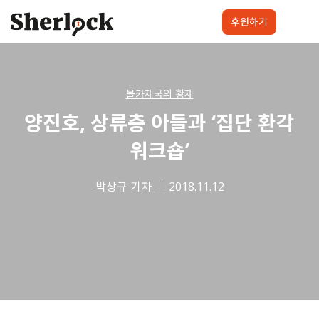
Skip
to
후원하기
content
셜록요원
프로젝트
셜록클럽
후원하기
몰카제국의 황제
양진호, 상류층 아들과 ‘집단 환각
워크숍’
박상규 기자
2018.11.12