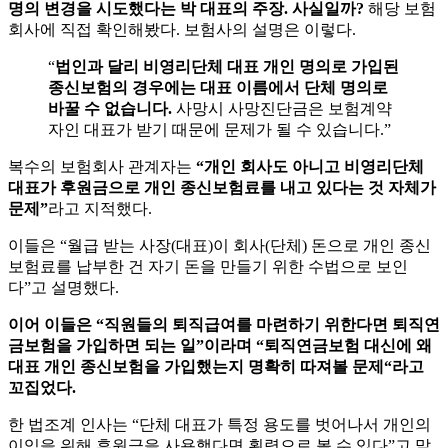
명의
변경을
시도했다는
박
대표의
주장
.
사실일까
?
해당
보험
회사에
직접
확인해봤다
.
보험사의
설명은
이렇다
.
“
법인과 달리 비영리단체 대표 개인 명의로 가입된
종신보험의 경우에는 대표 이름에서 단체 명의로
바꿀 수 없습니다.
사망시 사망진단금은 보험계약
자인 대표가 받기 때문에 문제가 될 수 있습니다.”
복수의
보험회사
관계자는
“
개인
회사도
아니고
비영리단체
대표가
후원금으로
개인
종신보험료를
내고
있다는
것
자체가
문제
”
라고
지적했다
.
이들은
“
월급
받는
사장
(
대표
)
이
회사
(
단체
)
돈으로
개인
종신
보험료를
납부한
건
자기
돈을
만들기
위한
수법으로
보인
다
”
고
설명했다
.
이어
이들은
“
직원들의
퇴직급여를
마련하기
위한다면
퇴직연
금보험을
가입하면
되는
일
”
이라며
“
퇴직연금보험
대신에
왜
대표
개인
종신보험을
가입했는지
명확히
따져볼
문제
“
라고
꼬집었다
.
한
법조계
인사는
“
단체
대표가
특정
용도를
벗어나서
개인의
이익을
위해
후원금을
사용했다면
횡령으로
볼
수
있다
”
고
말