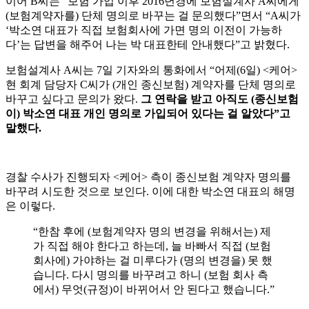
이어
B
씨는
“
보험
가입
이후
2016
년경에
보험설계사
A
씨에게
(
보험계약자를
)
단체
명의로
바꾸는
걸
문의했다
”
면서
“A
씨가
‘
박소연
대표가
직접
보험회사에
가면
명의
이전이
가능하
다
’
는
답변을
해주어
나는
박
대표한테
안내했다
”
고
밝혔다
.
보험설계사
A
씨는
7
일
기자와의
통화에서
“
어제
(6
일
) <
케어
>
현
회계
담당자
C
씨가
(
개인
종신보험
)
계약자를
단체
명의로
바꾸고
싶다고
문의가
왔다
.
그
연락을
받고
아직도
(
종신보험
이
)
박소연
대표
개인
명의로
가입되어
있다는
걸
알았다
”
고
말했다
.
경찰
수사가
진행되자
<
케어
>
측이
종신보험
계약자
명의를
바꾸려
시도한
것으로
보인다
.
이에
대한
박소연
대표의
해명
은
이렇다
.
“한참 후에 (보험계약자 명의 변경을 위해서는) 제
가 직접 해야 한다고 하는데, 늘 바빠서 직접 (보험
회사에) 가야하는 걸 미루다가 (명의 변경을) 못 했
습니다. 다시 명의를 바꾸려고 하니 (보험 회사 측
에서) 무엇(규정)이 바뀌어서 안 된다고 했습니다.”