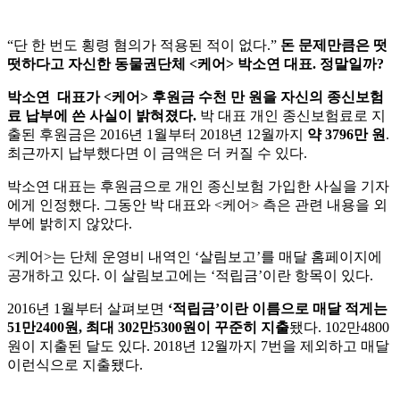
“
단
한
번도
횡령
혐의가
적용된
적이
없다
.”
돈
문제만큼은
떳
떳하다고
자신한
동물권단체
<
케어
>
박소연
대표
.
정말일까
?
박소연
대표가 <
케어
>
후원금
수천
만
원을
자신의
종신보험
료
납부에
쓴
사실이
밝혀졌다
.
박
대표
개인
종신보험료로
지
출된
후원금은
2016
년
1
월부터
2018
년
12
월까지
약
3796
만
원
.
최근까지
납부했다면
이
금액은
더
커질
수
있다
.
박소연
대표는
후원금으로
개인
종신보험
가입한
사실을
기자
에게
인정했다
.
그동안
박
대표와
<
케어
>
측은
관련
내용을
외
부에
밝히지
않았다
.
<
케어
>
는
단체
운영비
내역인
‘
살림보고
’
를
매달
홈페이지에
공개하고
있다
.
이
살림보고에는
‘
적립금
’
이란
항목이
있다
.
2016
년
1
월부터
살펴보면
‘
적립금
’
이란
이름으로
매달
적게는
51
만
2400
원
, 최대
302만5300
원이
꾸준히
지출
됐다
. 102
만
4800
원이
지출된
달도
있다
. 2018
년
12
월까지
7
번을
제외하고
매달
이런식으로
지출됐다
.