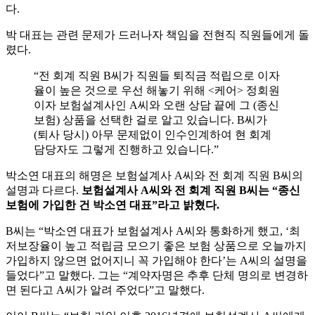
다
.
박
대표는
관련
문제가
드러나자
책임을
전현직
직원들에게
돌
렸다
.
“전 회계 직원 B씨가 직원들 퇴직금 적립으로 이자
율이 높은 것으로 우선 해놓기 위해 <케어> 정회원
이자 보험설계사인 A씨와 오랜 상담 끝에 그 (종신
보험) 상품을 선택한 걸로 알고 있습니다. B씨가
(퇴사 당시) 아무 문제없이 인수인계하여 현 회계
담당자도 그렇게 진행하고 있습니다.”
박소연
대표의
해명은
보험설계사
A
씨와
전
회계
직원
B
씨의
설명과
다르다
.
보험설계사
A
씨와
전
회계
직원
B
씨는
“
종신
보험에
가입한
건
박소연
대표
”
라고
밝혔다
.
B
씨는
“
박소연
대표가
보험설계사
A
씨와
통화하게
했고
, ‘
최
저보장율이
높고
적립금
모으기
좋은
보험
상품으로
오늘까지
가입하지
않으면
없어지니
꼭
가입해야
한다
’
는
A
씨의
설명을
들었다
”
고
말했다
. 그는 “계약자명은 추후 단체 명의로 변경하
면 된다고 A씨가 알려 주었다”고 말했다.