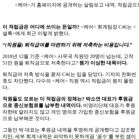
<케어>가 홈페이지에 공개하는 살림보고 내역. 적립금으로 
이
적립금은
어디에
쓰이는
돈일까
?
<
케어
>
회계팀장
C
씨는
<
셜록
>
에게
최근
이렇게
밝혔다
.
“(
직원들
)
퇴직급여를
마련하기
위해
저축하는
비용입니다
.”
2018
년
12
월
기준
<
케어
>
사무국
직원만
20
명이
넘는데
,
고작
51
만
원을
퇴직금으로
저축한다고
?
뭔가
이상한
대목이다
.
퇴직급여
저축
방식을
묻자
C
씨는
입을
닫았다
.
기자의
전화번
호도
차단했다
.
다수의
<
케어
>
직원
역시
적립금이
뭔지
몰랐
다
.
직원들도
모르는
이
적립금의
정체는
?
박소연
대표가
후원금
으로
종신보험료를
납부한
내역이다
.
비영리단체
대표가
후원
자한테
알리지도
않고
개인
명의로
가입한
종신보험을
후원금
으로
납부해온
것이다
.
그동안
박
대표는
후원금
내역을
투명하게
공개했다고
강조했
지만
,
세부
회계
내역은
파악하지
못하게끔
‘
꼼수
’
를
부린
셈이