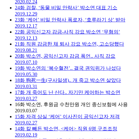
2020.02.24
24화
검찰, ‘동물 비밀 안락사’ 박소연 대표 기소
2019.12.29
23화
‘케어’ 비밀 안락사 폭로자, ‘호루라기 상’ 받아
2019.12.17
22화
공익신고자 감금-사직 강요 박소연 ‘무혐의’
2019.12.13
21화
직원 감금한 채 퇴사 강요 박소연, 고소당했다
2019.08.21
20화
박소연, 공익신고자 감금 폭언.. 사직 강요
2019.07.10
19화
박소연의 ‘복수혈전’.. 결국 권익위가 나섰다
2019.05.30
18화
狗死一生(구사일생).. 개 죽고 박소연 살았다
2019.03.31
17화
개 죽어도 난 산다.. 자기만 케어하는 박소연
2019.03.27
16화
박소연, 후원금 수천만원 개인 종신보험에 사용
2019.03.07
15화
자격 상실 ‘케어’ 이사진이 공익신고자 저격
2019.02.27
14화
칼 빼든 박소연, <케어> 직원 6명 구조조정
2019.02.19