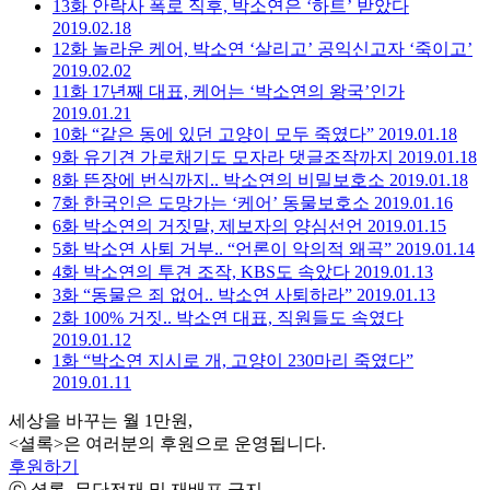
13화
안락사 폭로 직후, 박소연은 ‘하트’ 받았다
2019.02.18
12화
놀라운 케어, 박소연 ‘살리고’ 공익신고자 ‘죽이고’
2019.02.02
11화
17년째 대표, 케어는 ‘박소연의 왕국’인가
2019.01.21
10화
“같은 동에 있던 고양이 모두 죽였다”
2019.01.18
9화
유기견 가로채기도 모자라 댓글조작까지
2019.01.18
8화
뜬장에 번식까지.. 박소연의 비밀보호소
2019.01.18
7화
한국인은 도망가는 ‘케어’ 동물보호소
2019.01.16
6화
박소연의 거짓말, 제보자의 양심선언
2019.01.15
5화
박소연 사퇴 거부.. “언론이 악의적 왜곡”
2019.01.14
4화
박소연의 투견 조작, KBS도 속았다
2019.01.13
3화
“동물은 죄 없어.. 박소연 사퇴하라”
2019.01.13
2화
100% 거짓.. 박소연 대표, 직원들도 속였다
2019.01.12
1화
“박소연 지시로 개, 고양이 230마리 죽였다”
2019.01.11
세상을 바꾸는 월 1만원,
<셜록>은 여러분의 후원으로 운영됩니다.
후원하기
ⓒ 셜록, 무단전재 및 재배포 금지