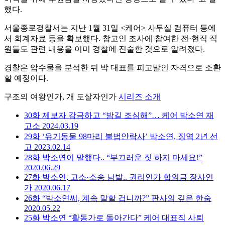
했다
.
서울종로경찰서는
지난
1
월
31
일
<
케어
>
사무실
컴퓨터
등에
서
회계자료
등을
확보했다
.
참고인
조사에
참여한
전
·
현직
직
원들도
관련
내용을
이미
경찰에
진술한
것으로
알려졌다
.
경찰은
압수물을
분석한
뒤
박
대표를
피고발인
자격으로
소환
할
예정이다
.
구조의 여왕인가, 개 도살자인가
시리즈 소개
30화
제보자 감금하고 “밤길 조심해”… 케어 박소연 재
고소
2024.03.19
29화
‘유기동물 98마리 불법안락사’ 박소연, 징역 2년 선
고
2023.02.14
28화
박소연이 말했다.. “부끄러운 짓 하지 마세요!”
2020.06.29
27화
박소연, 고소·소송 남발.. 권리인가 합의금 장사인
가
2020.06.17
26화
“박소연씨, 계속 말할 겁니까?” 판사의 깊은 한숨
2020.05.22
25화
박소연 “활동가로 돌아간다” 케어 대표직 사퇴