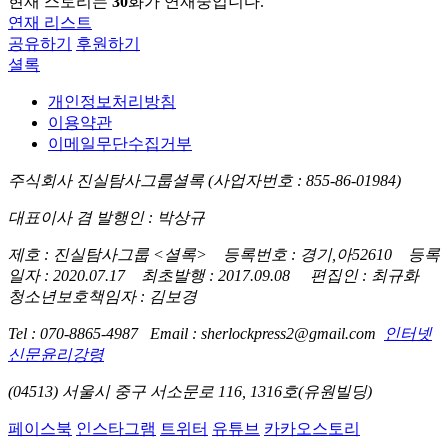
현재 스토리는
30
화가 연재중입니다.
연재 리스트
공유하기
후원하기
셜록
개인정보처리방침
이용약관
이메일무단수집거부
주식회사 진실탐사그룹셜록 (사업자번호 : 855-86-01984)
대표이사 겸 발행인 : 박상규
제호 : 진실탐사그룹 <셜록> 등록번호 : 경기,아52610 등록
일자 : 2020.07.17 최초발행 : 2017.09.08 편집인 : 최규화
청소년보호책임자 : 김보경
Tel : 070-8865-4987 Email : sherlockpress2@gmail.com
인터넷
신문윤리강령
(04513) 서울시 중구 서소문로 116, 1316호(유원빌딩)
페이스북
인스타그램
트위터
유튜브
카카오스토리