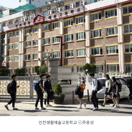
인천생활예술고등학교 ⓒ주용성