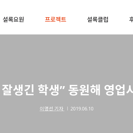
셜록요원
프로젝트
셜록클럽
 잘생긴 학생” 동원해 영업
이명선 기자
2019.06.10