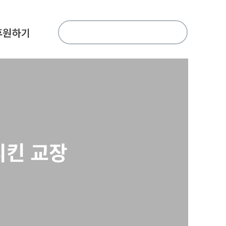
검
후원하기
색:
시킨 교장