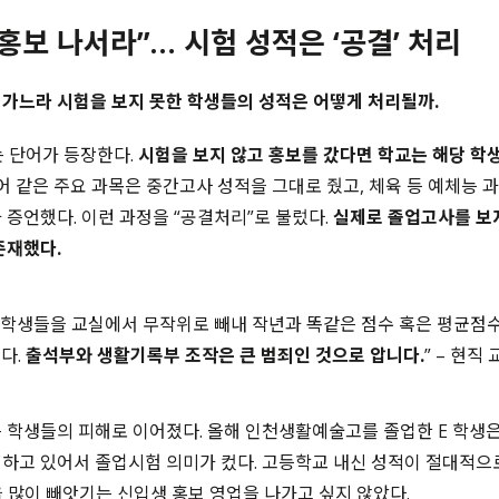
 홍보 나서라
”…
시험 성적은
‘
공결
’
처리
가느라 시험을 보지 못한 학생들의 성적은 어떻게 처리될까.
는 단어가 등장한다.
시험을 보지 않고 홍보를 갔다면 학교는 해당 학
어 같은 주요 과목은 중간고사 성적을 그대로 줬고, 체육 등 예체능 
 증언했다. 이런 과정을 “공결처리”로 불렀다.
실제로 졸업고사를 보
존재했다.
중 학생들을 교실에서 무작위로 빼내 작년과 똑같은 점수 혹은 평균점
다.
출석부와 생활기록부 조작은 큰 범죄인 것으로 압니다.
” – 현직 
 학생들의 피해로 이어졌다. 올해 인천생활예술고를 졸업한 E 학생
하고 있어서 졸업시험 의미가 컸다. 고등학교 내신 성적이 절대적으
간을 많이 빼앗기는 신입생 홍보 영업을 나가고 싶지 않았다.