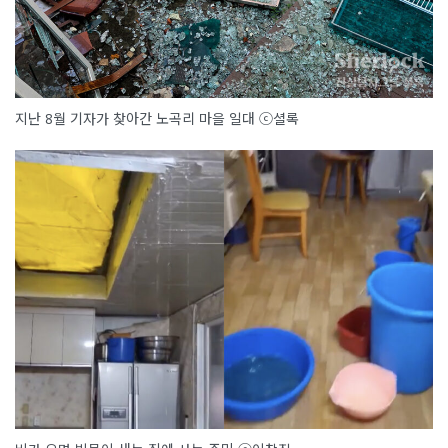
지난 8월 기자가 찾아간 노곡리 마을 일대 ⓒ셜록