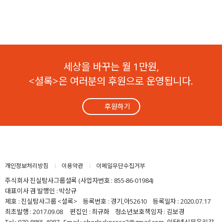
세상을 바꾸는 월 1만원,
<셜록>은 여러분의 후원으로 운영됩니다.
후원하기
개인정보처리방침
이용약관
이메일무단수집거부
주식회사 진실탐사그룹셜록 (사업자번호 : 855-86-01984)
대표이사 겸 발행인 : 박상규
제호 : 진실탐사그룹 <셜록> 등록번호 : 경기,아52610 등록일자 : 2020.07.17
최초발행 : 2017.09.08 편집인 : 최규화 청소년보호책임자 : 김보경
Tel : 070-8865-4987 Email : sherlockpress2@gmail.com
인터넷신문윤리강