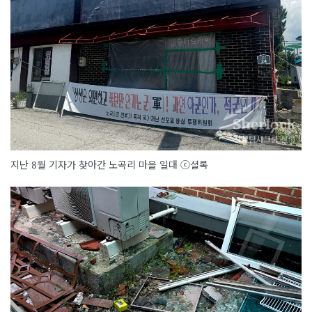
지난 8월 기자가 찾아간 노곡리 마을 일대 ⓒ셜록