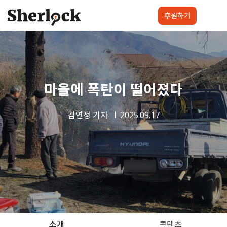
Skip
to
후원하기
content
셜록요원
프로젝트
셜록클럽
후원하기
마을에 폭탄이 떨어졌다
김연정 기자
2025.09.17
소개
콘텐츠