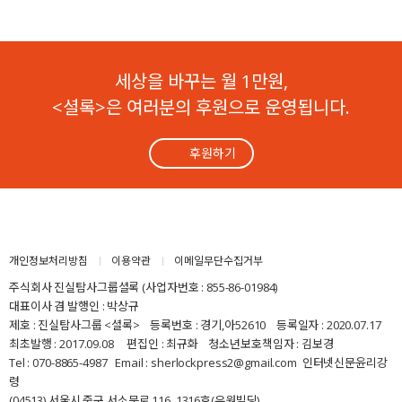
세상을 바꾸는 월 1만원,
<셜록>은 여러분의 후원으로 운영됩니다.
후원하기
개인정보처리방침
이용약관
이메일무단수집거부
주식회사 진실탐사그룹셜록 (사업자번호 : 855-86-01984)
대표이사 겸 발행인 : 박상규
제호 : 진실탐사그룹 <셜록> 등록번호 : 경기,아52610 등록일자 : 2020.07.17
최초발행 : 2017.09.08 편집인 : 최규화 청소년보호책임자 : 김보경
Tel : 070-8865-4987 Email : sherlockpress2@gmail.com
인터넷신문윤리강
령
(04513) 서울시 중구 서소문로 116, 1316호(유원빌딩)