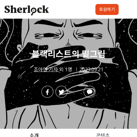
Skip
to
후원하기
content
셜록요원
프로젝트
셜록클럽
후원하기
블랙리스트의 밑그림
조아영 기자
외 1명
2023.09.21
소개
콘텐츠