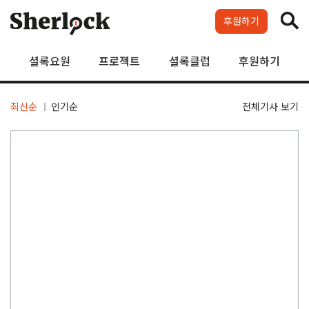
Skip
to
후원하기
content
셜록요원
프로젝트
셜록클럽
후원하기
최신순
인기순
전체기사 보기