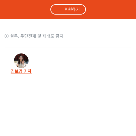
후원하기
36화
우리은행 이어 대구은행도 결단, 부정입사자 17명 전원 퇴사
35화
앞으로 6일.. 감사원, ‘부정입사’ 방치 금감원 감사하나
ⓒ 셜록, 무단전재 및 재배포 금지
34화
8개월 취재, 보도로 부정입사자 23명 정리했습니다
33화
우리은행 부정입사자 전원 퇴사.. “피해자 구제 어려워”
김보경 기자
32화
채용비리 연루자 승진.. 문재인 정부 금감원의 ‘2차 가해’
31화
아버지가 면접관으로.. 격이 다른 광주은행 채용비리
30화
이쯤 되면 ‘막장’.. 국민은행 2년간 190명 부정채용
29화
류호정 의원의 도전.. ‘부정채용 청탁자도 처벌 대상’