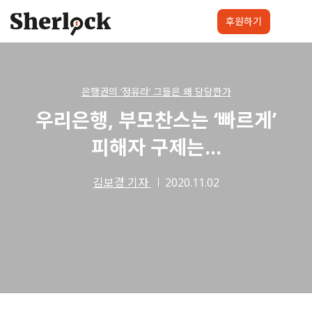
Skip
to
후원하기
content
셜록요원
프로젝트
셜록클럽
후원하기
은행권의 ‘정유라’ 그들은 왜 당당한가
우리은행, 부모찬스는 ‘빠르게’
피해자 구제는…
김보경 기자
2020.11.02