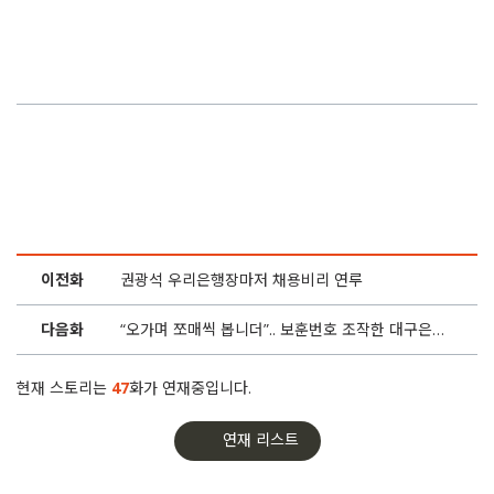
28화
금감원, 채용비리 포기했나.. 셜록이 공익감사 청구합니다
27화
우리은행 부정입사자 줄퇴사.. ‘국정원 딸’ 등 9명 버티기
26화
우리은행, 부정입사자 19명 전부 ‘면직처분’ 추진
25화
“남성과 여성은 4대1 채용“.. 함영주 판결 왜 늦어지나
24화
신입사원 채용비리 하나은행, 2년 재판 끝에 집행유예
이전화
권광석 우리은행장마저 채용비리 연루
23화
“운전기사 딸 살도 뺐는데..” 대구은행 3단계 점수조작
다음화
“오가며 쪼매씩 봅니더”.. 보훈번호 조작한 대구은행
22화
“컴퓨터 바꿉시다” 대구은행의 조직적 증거인멸
현재 스토리는
47
화가 연재중입니다.
21화
“오가며 쪼매씩 봅니더”.. 보훈번호 조작한 대구은행
연재 리스트
20화
우리은행, 부모찬스는 ‘빠르게’ 피해자 구제는…