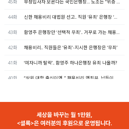
45화
부정입사자 모른다는 국민은행장… 노조는 “위증 고발 요청”
44화
신한 채용비리 대법원 선고.. 직원 ‘유죄‘ 은행장 ‘무죄‘
43화
함영주 은행장만 ‘선택적 무죄’.. 거꾸로 가는 채용비리 판결
42화
채용비리.. 직원들은 ‘유죄’-지시한 은행장은 ‘무죄’
41화
‘여자니까 탈락’.. 함영주 하나은행장 유죄 나올까?
40화
“상위 대학 출신이면..” 채용비리 면죄부, 납득이 됩니까?
39화
신한은행 채용비리, 조용병 회장은 무죄-직원은 유죄
38화
‘셜록’의 공익감사 청구를 감사원이 기각했다
세상을 바꾸는 월 1만원,
<셜록>은 여러분의 후원으로 운영됩니다.
37화
“금감원이 3주째 답변서 안 줘”.. 감사원, 감사 여부 ‘미정’