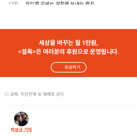
13화
살인범 감싸는 검찰에 보내는 편지
12화
검사가 살인범에게 하지 않은 질문
11화
‘택시기사 살인사건 재심’에 항고한 검찰
세상을 바꾸는 월 1만원,
<셜록>은 여러분의 후원으로 운영됩니다.
10화
법원 ‘택시기사 살인사건’ 재심 개시
후원하기
9화
‘살인자의 자식’이라니..이 고통을 아십니까
8화
15년 만에 새 증거 발견..살인범 잡히나
ⓒ 셜록, 무단전재 및 재배포 금지
7화
“경찰 얼굴에 먹칠 하겠다”
6화
끝이 휘어진 칼, 어디로 사라졌을까
박상규 기자
5화
살인범 숨겨준 친구의 안타까운 결말