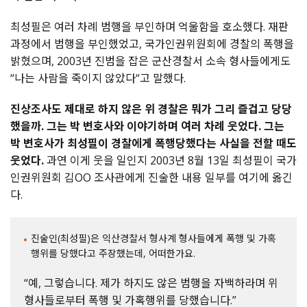
최성필은
여러
차례
범행을
부인하며
억울함을
호소했다
.
재판
과정에서
범행을
부인했었고
,
국가인권위원회에
경찰의
폭행을
밝혔으며
, 2003
년
진범을
잡은
군산경찰서
소속
형사들에게도
“
나는
사람을
죽이지
않았다
“
고
말했다
.
진상조사도
제대로
하지
않은
위
경찰은
뭐가
그리
즐겁고
당당
했을까
.
그는
박
변호사와
이야기하며
여러
차례
웃었다
.
그는
박
변호사가
최성필이
경찰에게
폭행당했다는
사실을
전할
때도
웃었다
.
과연
이게
웃을
일인지
2003
년
8
월
13
일
최성필이
국가
인권위원회
김
OO
조사관에게
진술한
내용
일부를
여기에
옮긴
다
.
진술인(최성필)은 익산경찰서 형사계 형사들에게 폭행 및 가혹
행위를 당했다고 주장했는데, 어떠한가요.
“예, 그렇습니다. 제가 하지도 않은 범행을 자백하라며 위
형사들로부터 폭행 및 가혹행위를 당했습니다.”