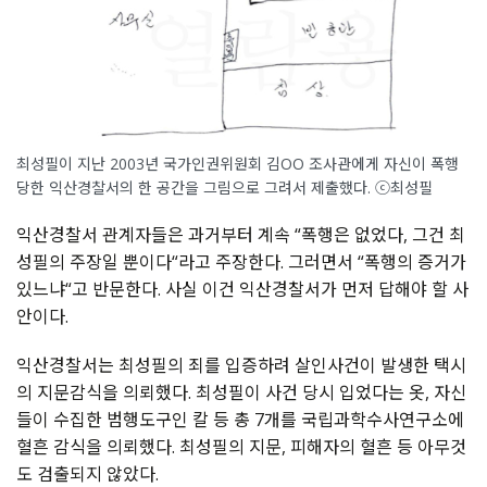
최성필이 지난 2003년 국가인권위원회 김OO 조사관에게 자신이 폭행
당한 익산경찰서의 한 공간을 그림으로 그려서 제출했다. ⓒ최성필
익산경찰서
관계자들은
과거부터
계속
“
폭행은
없었다
,
그건
최
성필의
주장일
뿐이다
“
라고
주장한다
.
그러면서
“
폭행의
증거가
있느냐
“
고
반문한다
.
사실
이건
익산경찰서가
먼저
답해야
할
사
안이다
.
익산경찰서는
최성필의
죄를
입증하려
살인사건이
발생한
택시
의
지문감식을
의뢰했다
.
최성필이
사건
당시
입었다는
옷
,
자신
들이
수집한
범행도구인
칼
등
총
7
개를
국립과학수사연구소에
혈흔
감식을
의뢰했다
.
최성필의
지문
,
피해자의
혈흔
등
아무것
도
검출되지
않았다
.