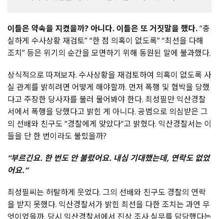
이들은
약속을
지켰을까
?
아니다
.
이들은
또
거짓말을
했다
.
“
충
실하게
수사상황
재검토
” “
한
점
의혹이
없도록
” “
최선을
다해
조치
”
등은
위기의
순간을
모면하기
위해
동원된
말에
불과했다
.
상식적으로
따져보자
.
수사상황을
재검토하여
의혹이
없도록
사
실
관계를
밝히려면
어떻게
해야할까
.
먼저
폭행
및
협박을
당했
다고
주장한
당사자를
불러
물어봐야
한다
.
최성필만
익산경찰
서에서
폭행을
당했다고
밝힌
게
아니다
.
공범으로
의심받은
그
의
선배와
친구도
“
경찰에게
맞았다
“
고
밝혔다
.
익산경찰서는
이
들을
단
한
번이라도
불렀을까
?
“
부르긴요
.
한
번도
안
불렀어요
.
내심
기대했는데
,
연락도
없었
어요.
“
최성필씨는
허탈하게
웃었다
.
그의
선배와
친구도
경찰의
연락
을
받지
못했다
.
익산경찰서가
밝힌
최선을
다한
조치는
과연
무
엇이었을까
.
당시
익산경찰서에서
진상
조사
실무를
담당했다는