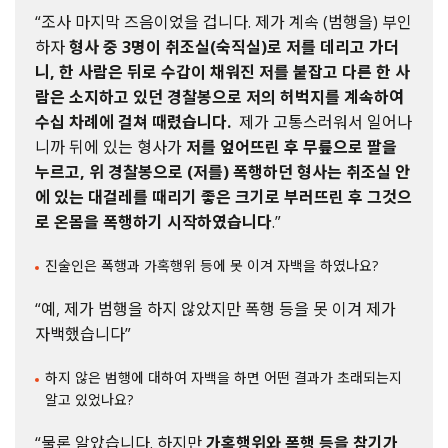
“조사 마지막 즈음이었을 겁니다. 제가 계속 (범행을) 부인
하자
형사 중 3명이 취조실(숙직실)로 저를 데리고 가더
니, 한 사람은 뒤로 수갑이 채워진 저를 붙잡고 다른 한 사
람은 소지하고 있던 경찰봉으로 저의 허벅지를 계속하여
수십 차례에 걸쳐 때렸습니다.
제가 고통스러워서 일어나
니까 뒤에 있는 형사가
저를 엎어뜨린 후 무릎으로 팔을
누르고, 위 경찰봉으로 (저를) 폭행하던 형사는 취조실 안
에 있는 대걸레를 때리기 좋은 크기로 부러뜨린 후 그것으
로 온몸을 폭행하기 시작하였습니다
.”
진술인은 폭행과 가혹행위 등에 못 이겨 자백을 하였나요?
“예, 제가 범행을 하지 않았지만 폭행 등을 못 이겨 제가
자백했습니다”
하지 않은 범행에 대하여 자백을 하면 어떤 결과가 초래되는지
알고 있었나요?
“물론 알았습니다. 하지만
가혹행위와 폭행 등을 참기가