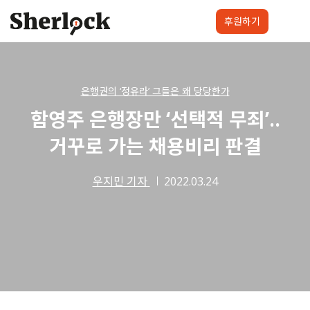
Skip
to
후원하기
content
셜록요원
프로젝트
셜록클럽
후원하기
은행권의 ‘정유라’ 그들은 왜 당당한가
함영주 은행장만 ‘선택적 무죄’..
거꾸로 가는 채용비리 판결
우지민 기자
2022.03.24