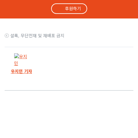
후원하기
36화
우리은행 이어 대구은행도 결단, 부정입사자 17명 전원 퇴사
35화
앞으로 6일.. 감사원, ‘부정입사’ 방치 금감원 감사하나
ⓒ 셜록, 무단전재 및 재배포 금지
34화
8개월 취재, 보도로 부정입사자 23명 정리했습니다
33화
우리은행 부정입사자 전원 퇴사.. “피해자 구제 어려워”
우지민 기자
32화
채용비리 연루자 승진.. 문재인 정부 금감원의 ‘2차 가해’
31화
아버지가 면접관으로.. 격이 다른 광주은행 채용비리
30화
이쯤 되면 ‘막장’.. 국민은행 2년간 190명 부정채용
29화
류호정 의원의 도전.. ‘부정채용 청탁자도 처벌 대상’