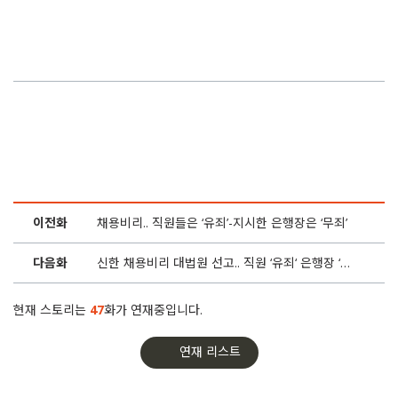
28화
금감원, 채용비리 포기했나.. 셜록이 공익감사 청구합니다
27화
우리은행 부정입사자 줄퇴사.. ‘국정원 딸’ 등 9명 버티기
26화
우리은행, 부정입사자 19명 전부 ‘면직처분’ 추진
25화
“남성과 여성은 4대1 채용“.. 함영주 판결 왜 늦어지나
24화
신입사원 채용비리 하나은행, 2년 재판 끝에 집행유예
이전화
채용비리.. 직원들은 ‘유죄’-지시한 은행장은 ‘무죄’
23화
“운전기사 딸 살도 뺐는데..” 대구은행 3단계 점수조작
다음화
신한 채용비리 대법원 선고.. 직원 ‘유죄‘ 은행장 ‘무죄‘
22화
“컴퓨터 바꿉시다” 대구은행의 조직적 증거인멸
현재 스토리는
47
화가 연재중입니다.
21화
“오가며 쪼매씩 봅니더”.. 보훈번호 조작한 대구은행
연재 리스트
20화
우리은행, 부모찬스는 ‘빠르게’ 피해자 구제는…