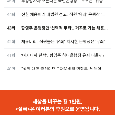
45화
부정입사자 모른다는 국민은행장… 노조는 “위증 고발 요청”
44화
신한 채용비리 대법원 선고.. 직원 ‘유죄‘ 은행장 ‘무죄‘
43화
함영주 은행장만 ‘선택적 무죄’.. 거꾸로 가는 채용비리 판결
42화
채용비리.. 직원들은 ‘유죄’-지시한 은행장은 ‘무죄’
41화
‘여자니까 탈락’.. 함영주 하나은행장 유죄 나올까?
40화
“상위 대학 출신이면..” 채용비리 면죄부, 납득이 됩니까?
39화
신한은행 채용비리, 조용병 회장은 무죄-직원은 유죄
38화
‘셜록’의 공익감사 청구를 감사원이 기각했다
세상을 바꾸는 월 1만원,
<셜록>은 여러분의 후원으로 운영됩니다.
37화
“금감원이 3주째 답변서 안 줘”.. 감사원, 감사 여부 ‘미정’