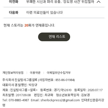
이전화
부패한 시신과 파리 유충.. ‘강도영 사건’ 뒤집힐까
다음화
이런 의료인들이 있습니다
현재 스토리는
20
화가 연재중입니다.
연재 리스트
개인정보처리방침
이용약관
이메일무단수집거부
주식회사 진실탐사그룹셜록 (사업자번호 : 855-86-01984)
대표이사 겸 발행인 : 박상규
제호 : 진실탐사그룹 <셜록> 등록번호 : 경기,아52610 등록일자 : 2020.07.17
최초발행 : 2017.09.08 편집인 : 최규화 청소년보호책임자 : 김보경
Tel : 070-8865-4987 Email : sherlockpress2@gmail.com
인터넷신문윤리강
령