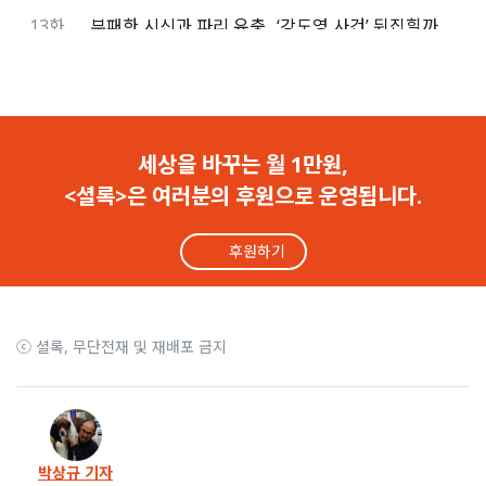
13화
부패한 시신과 파리 유충.. ‘강도영 사건’ 뒤집힐까
12화
가난한 청년은 카톡도 하면 안 되나요?
11화
“가난이 죽음 안 되게..” 이재명, 강도영 변호인에 편지
세상을 바꾸는 월 1만원,
<셜록>은 여러분의 후원으로 운영됩니다.
10화
22세 간병살인 청년 강도영, 2심도 존속살해 징역 4년
후원하기
9화
“깻잎 장아찌로 한 달.. 제가 아버지 그리워해도 될까요?”
8화
혼자 아버지를 돌봤던 청년 강도영 씨에게
ⓒ 셜록, 무단전재 및 재배포 금지
7화
“아들이 착해서 아버지 죽여”.. 대구 A병원의 황당 항변
6화
‘강도영 선처’ 6천명 탄원.. 총리, 장관, 대선후보도 관심
박상규 기자