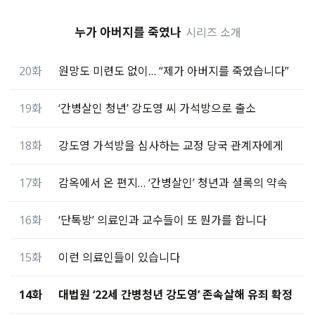
누가 아버지를 죽였나
시리즈 소개
20화
원망도 미련도 없이… “제가 아버지를 죽였습니다”
19화
‘간병살인 청년’ 강도영 씨 가석방으로 출소
18화
강도영 가석방을 심사하는 교정 당국 관계자에게
17화
감옥에서 온 편지… ‘간병살인’ 청년과 셜록의 약속
16화
‘단톡방’ 의료인과 교수들이 또 뭔가를 합니다
15화
이런 의료인들이 있습니다
14화
대법원 ‘22세 간병청년 강도영’ 존속살해 유죄 확정