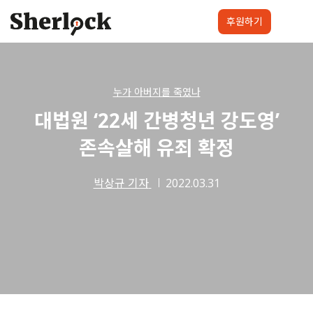
Skip
to
후원하기
content
셜록요원
프로젝트
셜록클럽
후원하기
누가 아버지를 죽였나
대법원 ‘22세 간병청년 강도영’
존속살해 유죄 확정
박상규 기자
2022.03.31