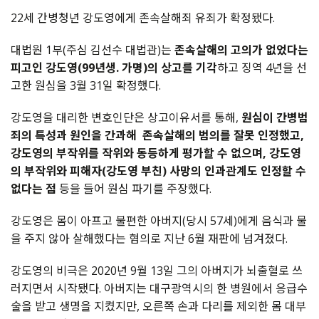
22세 간병청년 강도영에게 존속살해죄 유죄가 확정됐다.
대법원 1부(주심 김선수 대법관)는
존속살해의 고의가 없었다는
피고인 강도영(99년생. 가명)의 상고를 기각
하고 징역 4년을 선
고한 원심을 3월 31일 확정했다.
강도영을 대리한 변호인단은 상고이유서를 통해,
원심이 간병범
죄의 특성과 원인을 간과해 존속살해의 범의를 잘못 인정했고,
강도영의 부작위를 작위와 동등하게 평가할 수 없으며, 강도영
의 부작위와 피해자(강도영 부친) 사망의 인과관계도 인정할 수
없다는 점
등을 들어 원심 파기를 주장했다.
강도영은 몸이 아프고 불편한 아버지(당시 57세)에게 음식과 물
을 주지 않아 살해했다는 혐의로 지난 6월 재판에 넘겨졌다.
강도영의 비극은 2020년 9월 13일 그의 아버지가 뇌출혈로 쓰
러지면서 시작됐다. 아버지는 대구광역시의 한 병원에서 응급수
술을 받고 생명을 지켰지만, 오른쪽 손과 다리를 제외한 몸 대부