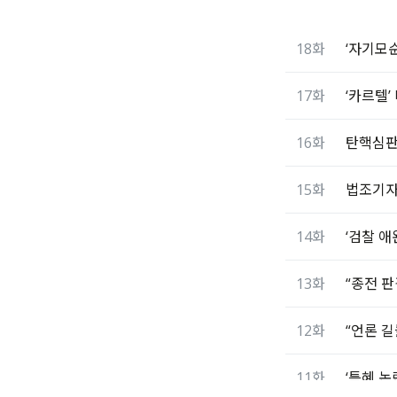
18화
‘자기모순
17화
‘카르텔’
16화
탄핵심판
15화
법조기자
14화
‘검찰 애
13화
“종전 
12화
“언론 
11화
‘특혜 논