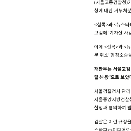
(서울고등검찰청)가
청에 대한 거부처분
<셜록>과 <뉴스타
고검에 ‘기자실 사
이에 <셜록>과 <
분 취소’ 행정소송
재판부는 서울고검이
탈·남용“으로 보았
서울검찰청사 관리 
서울중앙지방검찰청
찰청과 협의하여 발
검찰은 이런 규정을
스타파><미디어오