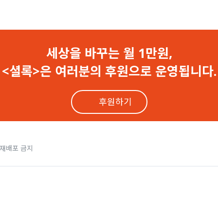
‘미꾸라지’ 답변에… 권인숙 의원과 설전
차별” “기자 길들이기”… 국감 달군 법조기자단 문제
세상을 바꾸는 월 1만원,
자실 출입 여부, 국민 알권리와 관계 없어”
<셜록>은 여러분의 후원으로 운영됩니다.
법 출입증 발급거부’ 행정소송, 서울고법이 뒤집어
후원하기
자단은 특혜” 법원 판단에.. 행동 나선 언론사들
, “언론사 차별 말라” 인권위 의견에 무반응
 재배포 금지
, 기자단이 결정.. 법원 “법치행정상 허용 안 돼”
출입증 발급 거부’ 검찰 상대 행정소송 승소