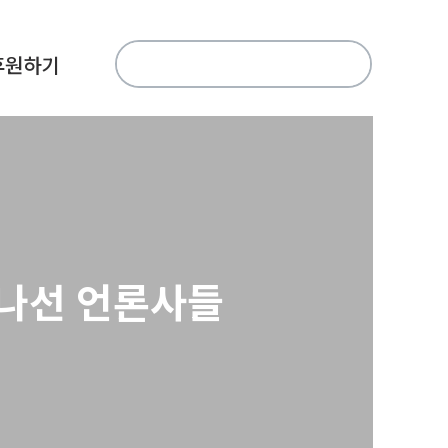
검
후원하기
색:
 나선 언론사들