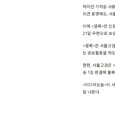
하지만 기자실 사용
의견 표명에도, 서
이에 <셜록>은 인
21일 우편으로 보
<셜록>은 서울고검
는 공보활동을 하도
한편, 서울고검은 
송 1심 판결에 불복
<미디어오늘>이 서
일 나온다.