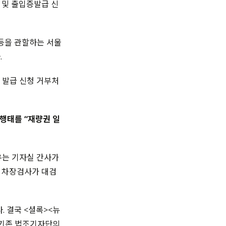
용 및 출입증발급 신
 등을 관할하는 서울
.
증 발급 신청 거부처
행태를 “재량권 일
우는 기자실 간사가
 차장검사가 대검
 결국 <셜록><뉴
 기존 법조기자단의