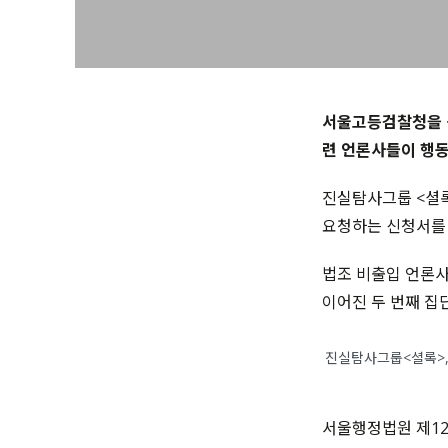
서울고등검찰청을 상
련 언론사들이 행동
진실탐사그룹 <셜
요청하는 신청서를
법조 비출입 언론사
이어진 두 번째 집
진실탐사그룹<셜록>,
서울행정법원 제12부