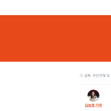
10화
법원장 
9화
“특혜와 
8화
검찰 “기
7화
‘서울고
6화
“법조기
5화
검찰-법원
ⓒ 셜록, 무단전재 및
4화
검찰 출입
3화
셜록, ‘
김보경 기자