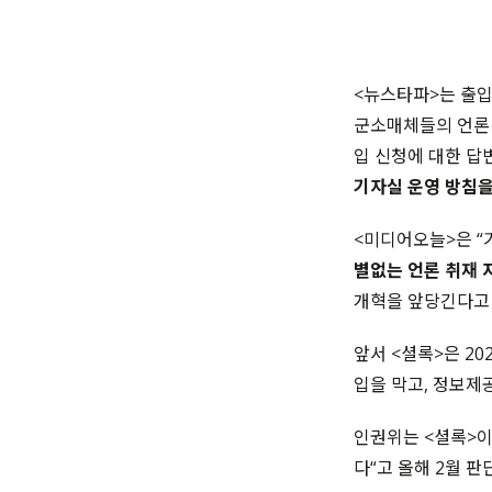
<뉴스타파>는 출입
군소매체들의 언론 
입 신청에 대한 답
기자실 운영 방침
<미디어오늘>은 “
별없는 언론 취재 
개혁을 앞당긴다고 
앞서 <셜록>은 2
입을 막고, 정보제
인권위는 <셜록>이
다“고 올해 2월 판