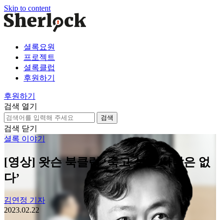
Skip to content
셜록요원
프로젝트
셜록클럽
후원하기
후원하기
검색 열기
검
색:
검색 닫기
셜록 이야기
[영상] 왓슨 북클럽 ‘죽고 싶은 사람은 없
다’
김연정 기자
2023.02.22