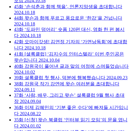
모집
2024.10.18
45화
‘손석춘과 함께 책을’, 언론지망생을 초대합니다
2024.10.18
44화
왓슨과 함께 푸르고 풍요로운 ‘한강’을 건넙니다
2024.10.18
43화
‘도파민 덩어리’ 숏폼 120편 대신, 영화 한 편 봅시
다
2024.10.18
42화
오마이갓생! 김연정 기자의 ‘가면낭독회’에 초대합
니다
2024.10.18
41화
[셜록클럽] ‘김지수의 인터스텔라’ 이번 주인공은
왓슨입니다
2024.10.04
40화
강원국이 풀어낸 글과 말의 여정에 스며들었습니다
2024.10.02
39화
셜록클럽 첫 행사, 덕분에 행복했습니다
2024.09.23
38화
강원국 작가 강연에 왓슨 여러분을 초대합니다
2024.09.11
37화
‘사람, 배우, 그리고 왓슨’ 셜록클럽 9월 행사 초대
장
2024.09.04
36화
이제 김혜민의 ‘기분 좋은 수다’에 빠져들 시간입니
다
2024.08.22
35화
[신청] 왓슨 북클럽 ‘인터뷰 읽기 모임’의 문을 엽니
다
2024.01.02