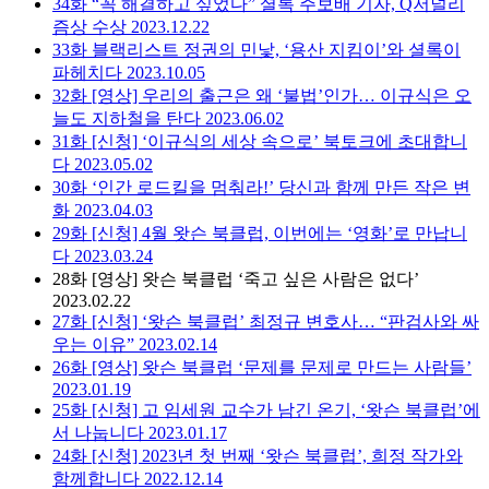
34화
“꼭 해결하고 싶었다” 셜록 주보배 기자, Q저널리
즘상 수상
2023.12.22
33화
블랙리스트 정권의 민낯, ‘용산 지킴이’와 셜록이
파헤치다
2023.10.05
32화
[영상] 우리의 출근은 왜 ‘불법’인가… 이규식은 오
늘도 지하철을 탄다
2023.06.02
31화
[신청] ‘이규식의 세상 속으로’ 북토크에 초대합니
다
2023.05.02
30화
‘인간 로드킬을 멈춰라!’ 당신과 함께 만든 작은 변
화
2023.04.03
29화
[신청] 4월 왓슨 북클럽, 이번에는 ‘영화’로 만납니
다
2023.03.24
28화
[영상] 왓슨 북클럽 ‘죽고 싶은 사람은 없다’
2023.02.22
27화
[신청] ‘왓슨 북클럽’ 최정규 변호사… “판검사와 싸
우는 이유”
2023.02.14
26화
[영상] 왓슨 북클럽 ‘문제를 문제로 만드는 사람들’
2023.01.19
25화
[신청] 고 임세원 교수가 남긴 온기, ‘왓슨 북클럽’에
서 나눕니다
2023.01.17
24화
[신청] 2023년 첫 번째 ‘왓슨 북클럽’, 희정 작가와
함께합니다
2022.12.14