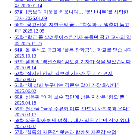
다
2026.01.14
67화
1등보다 이웃을 키웁니다… ‘못난 나무’를 사랑한
교사
2026.01.09
66화
‘공고선생’ 지한구의 꿈… ”학생과 눈 맞추며 늙고
파”
2025.12.05
65화
“학교 쫌 살려주이소!” 기자 붙들던 공고 교사의 약
속
2025.11.25
64화
올 추석도 공고에 ‘셜록 장학금’… 학교를 믿습니다
2025.10.13
63화
셜록의 ‘액션스타’ 김보경 기자가 상을 받았습니다
2025.08.14
62화
‘잠시만 안녕’ 김보경 기자가 두고 간 편지
2025.08.05
61화
“채 상병 누구냐는 김문수 말이 가장 화났다”
2025.06.02
60화
심용환 “이제 보수 집단에 남은 자산은 ‘혐오’뿐”
2025.04.18
59화
천관율 “극우 주류화 이후, 반드시 사회붕괴 온다”
2025.03.17
58화
상금 찾아 헤맨 며칠… 내가 잊은 건 ‘먼 산’이었다
2025.03.07
57화
‘셜록의 자존감’ 왓슨과 함께한 자존감 수업