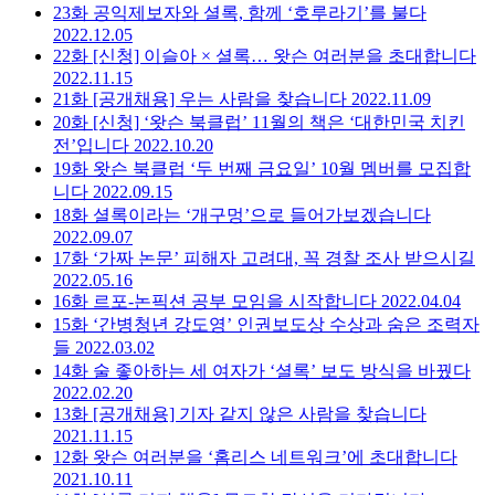
23화
공익제보자와 셜록, 함께 ‘호루라기’를 불다
2022.12.05
22화
[신청] 이슬아 × 셜록… 왓슨 여러분을 초대합니다
2022.11.15
21화
[공개채용] 우는 사람을 찾습니다
2022.11.09
20화
[신청] ‘왓슨 북클럽’ 11월의 책은 ‘대한민국 치킨
전’입니다
2022.10.20
19화
왓슨 북클럽 ‘두 번째 금요일’ 10월 멤버를 모집합
니다
2022.09.15
18화
셜록이라는 ‘개구멍’으로 들어가보겠습니다
2022.09.07
17화
‘가짜 논문’ 피해자 고려대, 꼭 경찰 조사 받으시길
2022.05.16
16화
르포-논픽션 공부 모임을 시작합니다
2022.04.04
15화
‘간병청년 강도영’ 인권보도상 수상과 숨은 조력자
들
2022.03.02
14화
술 좋아하는 세 여자가 ‘셜록’ 보도 방식을 바꿨다
2022.02.20
13화
[공개채용] 기자 같지 않은 사람을 찾습니다
2021.11.15
12화
왓슨 여러분을 ‘홈리스 네트워크’에 초대합니다
2021.10.11