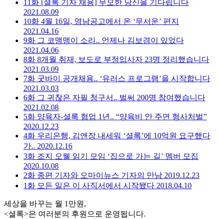
11화
[셜록 기자 채용] 무모한 당신을 기다립니다
2021.08.09
10화
4월 16일, 영남공고에서 온 ‘무서운’ 편지
2021.04.16
9화
그 코맹맹이 소리.. 언제나 김보경이 있었다
2021.04.06
8화
8개월 취재, 보도로 부정입사자 23명 정리했습니다
2021.03.09
7화
굿바이 공개채용.. ‘유러스 프로그램’을 시작합니다
2021.03.03
6화
그 귀찮은 자필 청구서.. 벌써 200명 참여했습니다
2021.02.08
5화
양육자-셜록 협업 1년.. “양육비 안 주면 형사처벌”
2020.12.23
4화
우리은행, 김앤장 내세워 ‘셜록’에 10억원 요구했다
가..
2020.12.16
3화
조지 오웰 읽기 모임 ‘집으로 가는 길’ 멤버 모집
2020.10.08
2화
종편 기자와 오마이뉴스 기자의 만남
2019.12.23
1화
모든 일은 이 사직서에서 시작됐다
2018.04.10
세상을 바꾸는 월 1만원,
<셜록>은 여러분의 후원으로 운영됩니다.