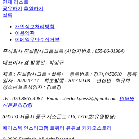
연재 리스트
공유하기
후원하기
셜록
개인정보처리방침
이용약관
이메일무단수집거부
주식회사 진실탐사그룹셜록 (사업자번호 : 855-86-01984)
대표이사 겸 발행인 : 박상규
제호 : 진실탐사그룹 <셜록> 등록번호 : 경기,아52610 등록
일자 : 2020.07.17 최초발행 : 2017.09.08 편집인 : 최규화
청소년보호책임자 : 김보경
Tel : 070-8865-4987 Email : sherlockpress2@gmail.com
인터넷
신문윤리강령
(04513) 서울시 중구 서소문로 116, 1316호(유원빌딩)
페이스북
인스타그램
트위터
유튜브
카카오스토리