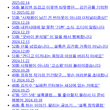
2025.02.14
56화
불의엔 뜨겁고 이웃엔 따뜻했던… 김인규를 기억한
다
2025.02.10
55화
“사채왕이 남긴 건 번아웃이 아니라 Q저널리즘상!”
2024.12.24
54화
내란사태에 말 못한 ‘기쁜’ 소식, 드디어 알립니다
2024.12.19
53화
“굿바이 윤석열” 이 말을 해서 행복합니다
2024.12.13
52화
선을 넘었습니다… 셜록은 김건희 가족이 아닙니다
2024.12.09
51화
“견디고 이겨내는 욕망과 야성을 버리지 마세요”
2024.11.22
50화
사채왕이 아니라 ‘고소왕’이라 불러야겠습니다
2024.10.28
49화
정유정 작가의 인간탐구… 왓슨 여러분을 초대합니
다
2024.10.25
48화
김지수 “실패한 인터뷰는 세상에 없는 거예요”
2024.10.25
47화
‘5인 5색’ 셜록클럽… 뭘 좋아할지 몰라서 다 준비
해봤어
2024.10.18
46화
훅 하는 이야기, 팔리는 글쓰기… ‘셜록 창작클럽’