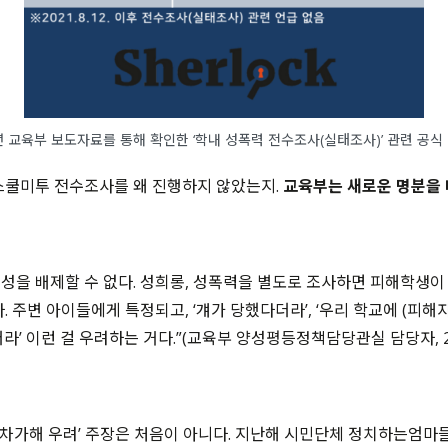
3년 교육부 보도자료를 통해 확인한 ‘학내 성폭력 전수조사(실태조사)’ 관련 공
 스쿨미투
전수조사를 왜 진행하지 않았는지
.
교육부는 새로운 명분을 내
성을 배제할 수 없다
.
성희롱
,
성폭력을 별도로 조사하면 피해학생이
다
.
주변 아이들에게 특정되고
, ‘
걔가 당했다더라
’, ‘
우리 학교에
(
피해
더라
’
이런 걸 우려하는 거다
.”(
교육부 양성평등정책담당관실 담당자,
차가해 우려
’
주장은 처음이 아니다
.
지난해 시민단체 정치하는엄마