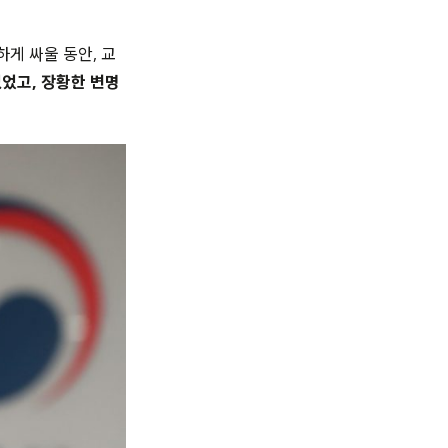
하게 싸울 동안
,
교
없었고, 장황한 변명