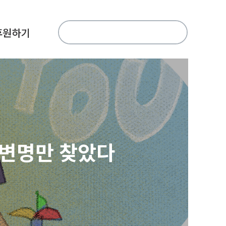
검
후원하기
색:
 변명만 찾았다