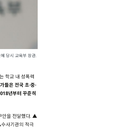
혜 당시 교육부 장관.
는 학교 내 성폭력
가들은 전국 초
·
중
·
018
년부터 꾸준히
구안을 전달했다
. ▲
▲
수사기관의 적극