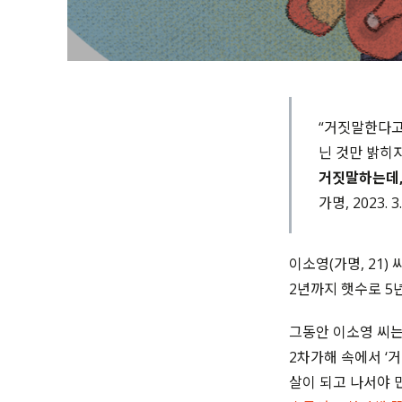
“
거짓말한다고
닌 것만 밝히
거짓말하는데
가명,
2023. 3
이소영
(
가명
, 21)
2
년까지 햇수로
5
그동안 이소영 씨는
2
차가해 속에서
‘
거
살이 되고 나서야 