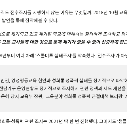
아직도 전수조사를 시행하지 않는 이유는 무엇일까
. 2018
년
10
월 교
 발언을 통해 짐작해볼 수 있다
.
으로 제기되고 있고 제기된 학교에 대해서는 철저하게 조사하고 징
 모든 교사들에 대한 것으로 문제 제기가 있을 수 있어 신중하게 접
8
년부터 여러 차례
‘스쿨미투
실태조사
’
를 약속했다
. ‘전수조사’가 아
 인권, 양성평등교육 현안과 성희롱·성폭력 실태를 정기적으로 파악하
 전담기구 운영현황도 정기적으로 조사해서 관련 정책과 제도 개선을
은혜 당시 교육부 장관, ‘교육분야 성희롱 성폭력 근절대책 브리핑’ 2018.
성희롱
·
성폭력 관련 조사는
2021
년 딱 한 번 진행됐다
.
그마저도
‘
샘플