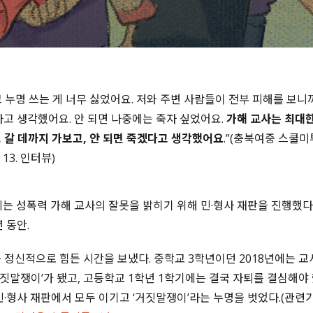
 누명 쓰는 게 너무 싫었어요
.
저와 주변 사람들이 전부 피해를 보니
자고 생각했어요
.
안 되면 나중에는 죽자 싶었어요
.
가해 교사는 최대한
,
갈 데까지 가보고
,
안 되면 죽겠다고 생각했어요
.”(
충북여중 스쿨미투
. 13.
인터뷰
)
씨는 성폭력 가해 교사의 잘못을 밝히기 위해 민
·
형사 재판을 진행했다
년 동안
.
 정신적으로 힘든 시간을 보냈다
.
중학교
3
학년이던
2018
년에는 교
짓말쟁이
’
가 됐고
,
고등학교
1
학년
1
학기에는 결국 자퇴를 결심해야
민
·
형사 재판에서 모두 이기고 ‘거짓말쟁이’라는 누명을 벗었다
.(관련