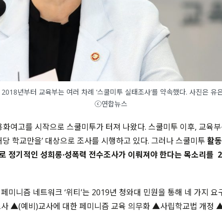
2018년부터 교육부는 여러 차례 ‘스쿨미투 실태조사’를 약속했다. 사진은 유은
ⓒ연합뉴스
 용화여고를 시작으로 스쿨미투가 터져 나왔다
.
스쿨미투 이후
,
교육부
해당 학교만을’ 대상으로 조사를 시행하고 있다
.
그러나 스쿨미투
활동
로 정기적인 성희롱
·
성폭력 전수조사가 이뤄져야 한다는 목소리를
2
 페미니즘 네트워크
‘
위티
’
는 2019년 청와대 민원을 통해
네
가지 요
조사
▲
(
예비
)
교사에 대한 페미니즘 교육 의무화
▲
사립학교법 개정