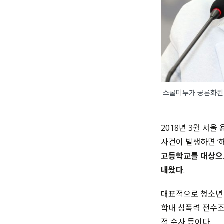
스쿨미투가 공론화된 
2018
년
3
월 서울
사건이 발생하면 ‘
고등학교를 대상으
내왔다
.
대표적으로
청소년
학내 성폭력 전수
적 수사 등이다
.