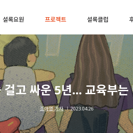
셜록요원
프로젝트
셜록클럽
 걸고 싸운 5년… 교육부는
조아영 기자
2023.04.26