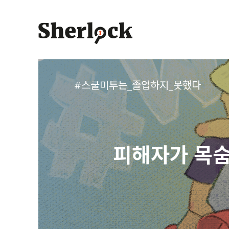
Skip
to
content
#스쿨미투는_졸업하지_못했다
피해자가 목숨