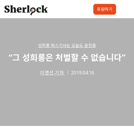
Skip
to
후원하기
content
셜록요원
프로젝트
셜록클럽
후원하기
성희롱 버스기사는 오늘도 운전중
“그 성희롱은 처벌할 수 없습니다”
이명선 기자
2019.04.16