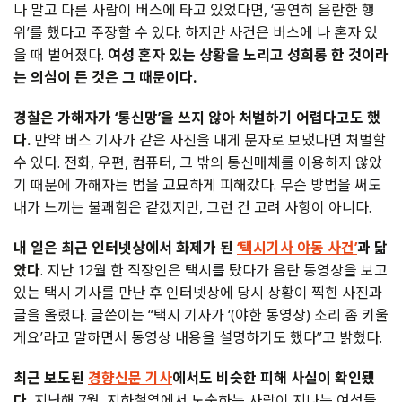
나 말고 다른 사람이 버스에 타고 있었다면, ‘공연히 음란한 행
위’를 했다고 주장할 수 있다. 하지만 사건은 버스에 나 혼자 있
을 때 벌어졌다.
여성 혼자 있는 상황을 노리고 성희롱 한 것이라
는 의심이 든 것은 그 때문이다.
경찰은 가해자가 ‘통신망’을 쓰지 않아 처벌하기 어렵다고도 했
다.
만약 버스 기사가 같은 사진을 내게 문자로 보냈다면 처벌할
수 있다. 전화, 우편, 컴퓨터, 그 밖의 통신매체를 이용하지 않았
기 때문에 가해자는 법을 교묘하게 피해갔다. 무슨 방법을 써도
내가 느끼는 불쾌함은 같겠지만, 그런 건 고려 사항이 아니다.
내 일은 최근 인터넷상에서 화제가 된
‘택시기사 야동 사건’
과 닮
았다
. 지난 12월 한 직장인은 택시를 탔다가 음란 동영상을 보고
있는 택시 기사를 만난 후 인터넷상에 당시 상황이 찍힌 사진과
글을 올렸다. 글쓴이는 “택시 기사가 ‘(야한 동영상) 소리 좀 키울
게요’라고 말하면서 동영상 내용을 설명하기도 했다”고 밝혔다.
최근 보도된
경향신문 기사
에서도 비슷한 피해 사실이 확인됐
다.
지난해 7월, 지하철역에서 노숙하는 사람이 지나는 여성들