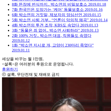
8화
뜬장에 번식까지.. 박소연의 비밀보호소
2019.01.18
7화
한국인은 도망가는 ‘케어’ 동물보호소
2019.01.16
6화
박소연의 거짓말, 제보자의 양심선언
2019.01.15
5화
박소연 사퇴 거부.. “언론이 악의적 왜곡”
2019.01.14
4화
박소연의 투견 조작, KBS도 속았다
2019.01.13
3화
“동물은 죄 없어.. 박소연 사퇴하라”
2019.01.13
2화
100% 거짓.. 박소연 대표, 직원들도 속였다
2019.01.12
1화
“박소연 지시로 개, 고양이 230마리 죽였다”
2019.01.11
세상을 바꾸는 월 1만원,
<셜록>은 여러분의 후원으로 운영됩니다.
후원하기
ⓒ 셜록, 무단전재 및 재배포 금지