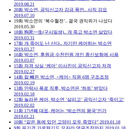
2019.08.21
20화
박소연, 공익신고자 감금 폭언.. 사직 강요
2019.07.10
19화
박소연의 ‘복수혈전’.. 결국 권익위가 나섰다
2019.05.30
18화
狗死一生(구사일생).. 개 죽고 박소연 살았다
2019.03.31
17화
개 죽어도 난 산다.. 자기만 케어하는 박소연
2019.03.27
16화
박소연, 후원금 수천만원 개인 종신보험에 사용
2019.03.07
15화
자격 상실 ‘케어’ 이사진이 공익신고자 저격
2019.02.27
14화
칼 빼든 박소연, <케어> 직원 6명 구조조정
2019.02.19
13화
안락사 폭로 직후, 박소연은 ‘하트’ 받았다
2019.02.18
12화
놀라운 케어, 박소연 ‘살리고’ 공익신고자 ‘죽이고’
2019.02.02
11화
17년째 대표, 케어는 ‘박소연의 왕국’인가
2019.01.21
10화
“같은 동에 있던 고양이 모두 죽였다”
2019.01.18
9화
유기견 가로채기도 모자라 댓글조작까지
2019.01.18