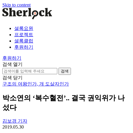
Skip to content
셜록요원
프로젝트
셜록클럽
후원하기
후원하기
검색 열기
검
색:
검색 닫기
구조의 여왕인가, 개 도살자인가
박소연의 ‘복수혈전’.. 결국 권익위가 나
섰다
김보경 기자
2019.05.30