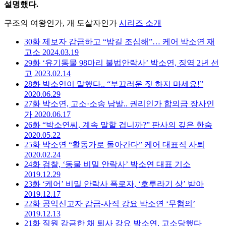
설명했다.
구조의 여왕인가, 개 도살자인가
시리즈 소개
30화
제보자 감금하고 “밤길 조심해”… 케어 박소연 재
고소
2024.03.19
29화
‘유기동물 98마리 불법안락사’ 박소연, 징역 2년 선
고
2023.02.14
28화
박소연이 말했다.. “부끄러운 짓 하지 마세요!”
2020.06.29
27화
박소연, 고소·소송 남발.. 권리인가 합의금 장사인
가
2020.06.17
26화
“박소연씨, 계속 말할 겁니까?” 판사의 깊은 한숨
2020.05.22
25화
박소연 “활동가로 돌아간다” 케어 대표직 사퇴
2020.02.24
24화
검찰, ‘동물 비밀 안락사’ 박소연 대표 기소
2019.12.29
23화
‘케어’ 비밀 안락사 폭로자, ‘호루라기 상’ 받아
2019.12.17
22화
공익신고자 감금-사직 강요 박소연 ‘무혐의’
2019.12.13
21화
직원 감금한 채 퇴사 강요 박소연, 고소당했다