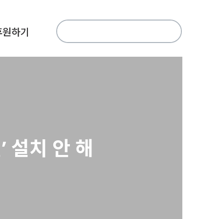
검
후원하기
색:
 설치 안 해