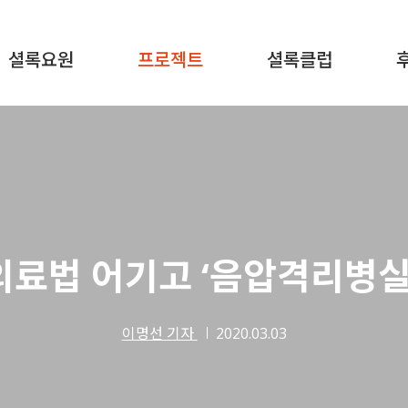
셜록요원
프로젝트
셜록클럽
의료법 어기고 ‘음압격리병실’
이명선 기자
2020.03.03