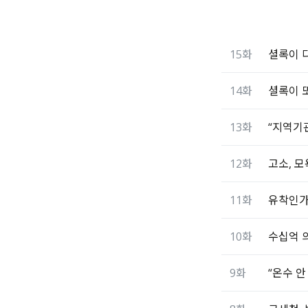
15화
셜록이 다
14화
셜록이 또
13화
“지역기관
12화
고소, 모
11화
유착인가
10화
수십억 의
9화
“온수 안