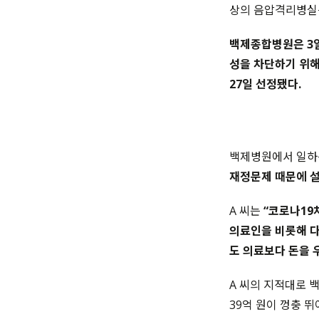
상의 음압격리병실
백제종합병원은 3일
성을 차단하기 위
27일 선정됐다.
백제병원에서 일하는
재정문제 때문에 설
A 씨는
“코로나19
의료인을 비롯해 다
도 의료보다 돈을 
A 씨의 지적대로 
39억 원이 껑충 뛰