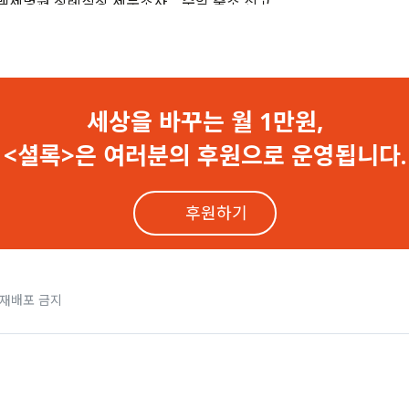
백제병원 장례식장 세무조사.. “수억 축소 신고”
원, <셜록> 기자 고소.. “기자 압박용이다”
로 내몰고 병실 공사.. “밤엔 벌레와 전쟁”
세상을 바꾸는 월 1만원,
 의료법 어기고 ‘음압격리병실’ 설치 안 해
<셜록>은 여러분의 후원으로 운영됩니다.
, 기자에게도 의료비 과다 청구
후원하기
는 뒷전..‘대리진료’하며 요양급여 챙겨
작에 엉터리 처방.. 환자는 ‘질식사’
 재배포 금지
백제병원 수술실의 불법 유령이었다”