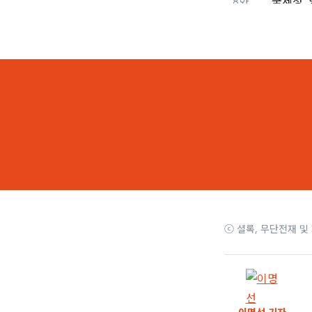
8화
국세청, 
7화
백제종합병
6화
환자 복도
5화
백제병원,
4화
백제병원
3화
노인 환자
2화
주치의 조
ⓒ 셜록, 무단전재 및
1화
“나는 