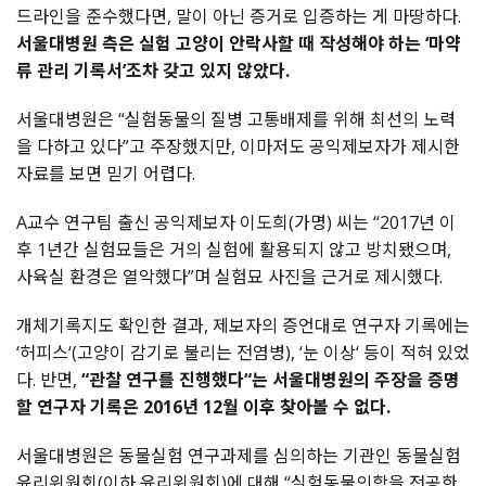
드라인을
준수했다면
,
말이
아닌
증거로
입증하는
게
마땅하다
.
서울대병원
측은
실험
고양이
안락사할
때
작성해야
하는
‘
마약
류
관리
기록서
’
조차
갖고
있지
않았다
.
서울대병원은
“
실험동물의
질병
고통배제를
위해
최선의
노력
을
다하고
있다
”
고
주장했지만
,
이마저도
공익제보자가
제시한
자료를
보면
믿기
어렵다
.
A
교수
연구팀
출신
공익제보자
이도희
(
가명
)
씨는
“2017
년
이
후
1
년간
실험묘들은
거의
실험에
활용되지
않고
방치됐으며
,
사육실
환경은
열악했다
”
며
실험묘
사진을
근거로
제시했다
.
개체기록지도
확인한
결과
,
제보자의
증언대로
연구자
기록에는
‘
허피스
‘(
고양이
감기로
불리는
전염병
), ‘
눈
이상
‘
등이
적혀
있었
다
.
반면
,
“
관찰
연구를
진행했다
“
는
서울대병원의
주장을
증명
할
연구자
기록은
2016
년
12
월
이후
찾아볼
수
없다
.
서울대병원은
동물실험
연구과제를
심의하는
기관인
동물실험
윤리위원회
(
이하
윤리위원회
)
에
대해
“
실험동물의학을
전공한