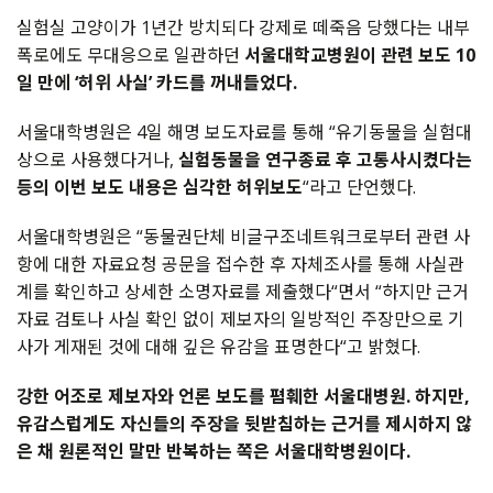
실험실
고양이가
1
년간
방치되다
강제로
떼죽음
당했다는
내부
폭로에도
무대응으로
일관하던
서울대학교병원이
관련
보도
10
일
만에
‘
허위
사실
’
카드를
꺼내들었다
.
서울대학병원은
4
일
해명
보도자료를
통해
“
유기동물을
실험대
상으로
사용했다거나
,
실험동물을
연구종료
후
고통사시켰다는
등의
이번
보도
내용은
심각한
허위보도
“
라고
단언했다
.
서울대학병원은
“
동물권단체
비글구조네트워크로부터
관련
사
항에
대한
자료요청
공문을
접수한
후
자체조사를
통해
사실관
계를
확인하고
상세한
소명자료를
제출했다
“
면서
“
하지만
근거
자료
검토나
사실
확인
없이
제보자의
일방적인
주장만으로
기
사가
게재된
것에
대해
깊은
유감을
표명한다
“
고
밝혔다
.
강한
어조로
제보자와
언론
보도를
폄훼한
서울대병원
.
하지만
,
유감스럽게도
자신들의
주장을
뒷받침하는
근거를
제시하지
않
은
채
원론적인
말만
반복하는
쪽은
서울대학병원이다
.