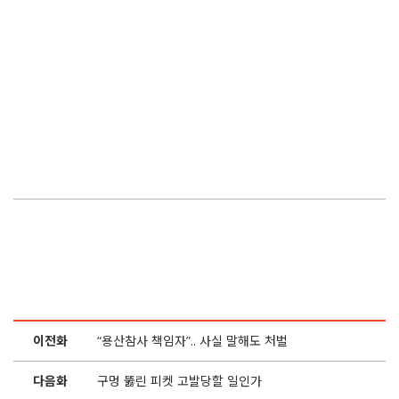
이전화
“용산참사 책임자”.. 사실 말해도 처벌
다음화
구멍 뚫린 피켓 고발당할 일인가