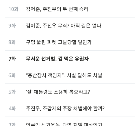
10화
김어준, 주진우의 두 번째 승리
9화
김어준, 주진우 무죄? 아직 길은 멀다
8화
구멍 뚫린 피켓 고발당할 일인가
7화
무서운 선거법, 겁 먹은 유권자
6화
“용산참사 책임자”.. 사실 말해도 처벌
5화
‘쉿’ 대통령도 조용히 뽑으라고?
4화
주진우, 조갑제의 주장 처벌해야 할까?
3화
언론인 선거운동, 과연 처벌 대상인가