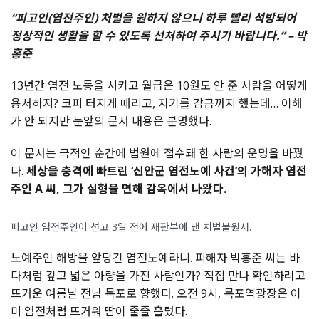
“피고인(염전주인) 처벌을 원하지 않으니 하루 빨리 석방되어
정상적인 생활을 할 수 있도록 선처하여 주시기 바랍니다.” – 박
홍준
13년간 염전 노동을 시키고 월급은 10원도 안 준 사람을 어떻게
용서하지? 코피 터지게 때리고, 자기를 감금까지 했는데… 이해
가 안 되지만 눈앞의 문서 내용은 분명했다.
이 문서는 극적인 순간에 법원에 접수돼 한 사람의 운명을 바꿨
다.
세상을 충격에 빠트린 ‘신안군 염전노예 사건’의 가해자 염전
주인 A 씨, 그가 실형을 면해 감옥에서 나왔다.
피고인 염전주인이 선고 3일 전에 재판부에 낸 처벌불원서.
노예주인 해방을 앞당긴 염전노예라니. 피해자 박홍준 씨는 바
다처럼 깊고 넓은 아량을 가진 사람인가?
직접 만나 확인하려고
뜨거운 여름날 전남 목포로 향했다. 오전 9시, 목포역광장은 이
미 염전처럼 뜨거워 땀이 줄줄 흘렀다.