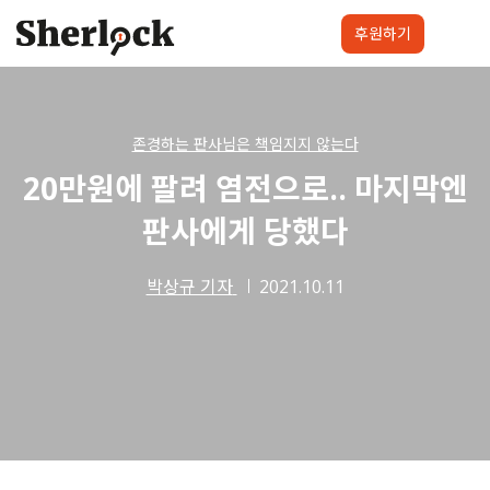
Skip
to
후원하기
content
셜록요원
프로젝트
셜록클럽
후원하기
존경하는 판사님은 책임지지 않는다
20만원에 팔려 염전으로.. 마지막엔
판사에게 당했다
박상규 기자
2021.10.11