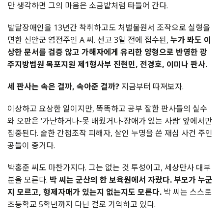
만 생각하면 그의 마음은 소금밭처럼 타들어 간다.
발달장애인을 13년간 착취하고도 처벌불원서 조작으로 실형을
면한 신안군 염전주인 A 씨. 선고 3일 전에 접수된,
누가 봐도 이
상한 문서를 검증 않고 가해자에게 유리한 양형으로 반영한 광
주지방법원 목포지원 제1형사부 진현민, 전경호, 이미나 판사.
세 판사는 속은 걸까, 속아준 걸까?
지금부터 따져보자.
이상하고 요상한 일이지만, 똑똑하고 공부 잘한 판사들의 실수
와 오판은 ‘가난하거나-못 배웠거나-장애가 있는 사람’ 앞에서만
집중된다. 숱한 간첩조작 피해자, 살인 누명을 쓴 재심 사건 주인
공들이 증거다.
박홍준 씨도 마찬가지다. 그는 없는 것 투성이고, 세상만사 대부
분을 모른다.
박 씨는 군산의 한 보육원에서 자랐다. 부모가 누군
지 모르고, 형제자매가 있는지 없는지도 모른다.
박 씨는 스스로
초등학교 5학년까지 다닌 걸로 기억하고 있다.