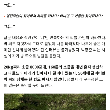
“네…”
염전주인이 찾아와서 사과를 했나요? 아니면 그 아들만 찾아왔나요?
“네…”
질문 내용과 상관없이 ‘네’만 반복하는 박 씨를 가만히 바라봤다.
박 씨도 차렷자세 그대로 말없이 나를 바라봤다. 나무에 숨은 매
미만 신나게 울어댔다. 긴 인터뷰는 불가능했다. 박홍준 씨는 시
설의 자기 방 쪽으로 발길을 돌렸다.
20kg짜리 소금 8000포대, 160톤의 소금을 매년 혼자 생산하
고 나르느라 미래의 힘마저 다 끌어다 썼는지, 56세에 굽어버린
박 씨의 상체는 한 번도 펴지지 않았다.
땡볕 아래 구부정한 그
의 걸음은 숨막힐 듯이 느렸다.