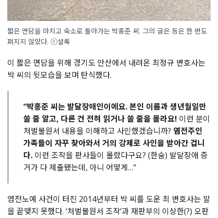
짧은 면담을 마치고 숙소로 돌아가는 박홍준 씨. 그의 굽은 등은 한 번도
펴지지 않았다. ⓒ셜록
이 짧은 면담을 위해 경기도 안산에서 내려온 최정규 변호사는
박 씨의 뒷모습을 보며 탄식했다.
“박홍준 씨는 발달장애인이에요. 본인 이름과 생년월일만
쓸 줄 알고, 다른 건 전혀 읽거나 쓸 줄을 몰라요!
이런 분이
처벌불원서 내용을 이해하고 사인했겠습니까?
염전주인
가족들이 자꾸 찾아와서 거의 강제로 사인을 받아간 겁니
다.
이런 조작을 판사들이 몰랐다구요? (한숨) 발달장애 증
거가 다 제출됐는데, 아니 어떻게…”
염전노예 사건이 터진 2014년부터 박 씨를 도운 최 변호사는 말
을 끝맺지 못했다. ‘처벌불원서 조작’과 재판부의 이상한(?) 오판