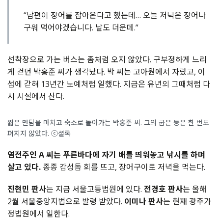
“남편이 장어를 잡아온다고 했는데… 오늘 저녁은 장어나
구워 먹어야겠습니다. 날도 더운데.”
선착장으로 가는 버스는 좀처럼 오지 않았다. 구부정하게 느리
게 걷던 박홍준 씨가 생각났다. 박 씨는 고아원에서 자랐고, 이
섬에 갇혀 13년간 노예처럼 일했다. 지금은 유년의 그때처럼 다
시 시설에서 산다.
짧은 면담을 마치고 숙소로 돌아가는 박홍준 씨. 그의 굽은 등은 한 번도
펴지지 않았다. ⓒ셜록
염전주인 A 씨는 푸른바다에 자기 배를 띄워놓고 낚시를 하며
살고 있다.
종종 감성돔 회를 뜨고, 장어구이로 저녁을 먹는다.
진현민 판사
는 지금 서울고등법원에 있다.
전경호 판사
는 올해
2월 서울중앙지법으로 발령 받았다.
이미나 판사
는 현재 광주가
정법원에서 일한다.