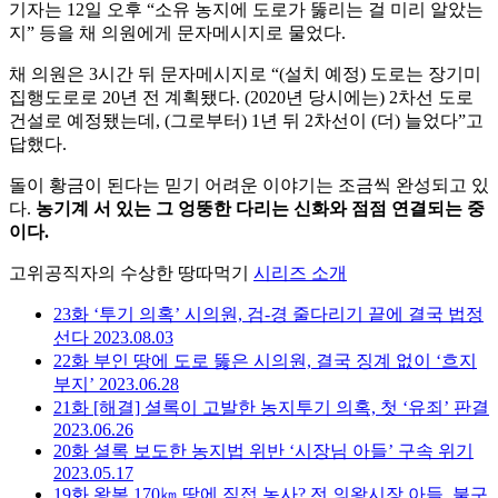
기자는 12일 오후 “소유 농지에 도로가 뚫리는 걸 미리 알았는
지” 등을 채 의원에게 문자메시지로 물었다.
채 의원은 3시간 뒤 문자메시지로 “(설치 예정) 도로는 장기미
집행도로로 20년 전 계획됐다. (2020년 당시에는) 2차선 도로
건설로 예정됐는데, (그로부터) 1년 뒤 2차선이 (더) 늘었다”고
답했다.
돌이 황금이 된다는 믿기 어려운 이야기는 조금씩 완성되고 있
다.
농기계 서 있는 그 엉뚱한 다리는 신화와 점점 연결되는 중
이다.
고위공직자의 수상한 땅따먹기
시리즈 소개
23화
‘투기 의혹’ 시의원, 검-경 줄다리기 끝에 결국 법정
선다
2023.08.03
22화
부인 땅에 도로 뚫은 시의원, 결국 징계 없이 ‘흐지
부지’
2023.06.28
21화
[해결] 셜록이 고발한 농지투기 의혹, 첫 ‘유죄’ 판결
2023.06.26
20화
셜록 보도한 농지법 위반 ‘시장님 아들’ 구속 위기
2023.05.17
19화
왕복 170㎞ 땅에 직접 농사? 전 의왕시장 아들, 불구