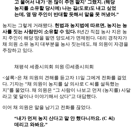
고 물어서 내가 ‘돈 많이 주면 팔지’ 그랬지. (해당
농지를 소유할 당시에) 나는 길(도로)도 내고 싶었
는데, 옆 땅 주인이 반대할 듯해서 말을 못 꺼냈어.”
농지는 그렇게 거래됐다.
헌법과 농지법에 따르면, 농지는 농
사를 짓는 사람만이 소유할 수 있다.
8년간 직접 농사 지은 농
지 주인이 해당 땅을 팔면 양도세가 면제된다. 대리 경작자가
채 의원 소유 농지 대부분을 농사 짓는데도, 채 의원이 자경을
주장하고 있다.
채평석 세종시의회 의원 ⓒ세종시의회
<셜록>은 채 의원의 견해를 듣고자 11일 그에게 전화를 걸었
다. 기자는 “채 의원이 농지를 살 의사로 C 씨를 설득했는
지”를 물었다. 채 의원은 “그 사람이 나보고 먼저 (농지를) 사달
라고 몇 달이나 이야기해서 샀다”고 대답했다.
이어 채 의원은 말을 남기고 전화를 끊었다.
“내가 먼저 농지 산다고 말 안 했다니까요. (C 씨)
데리고 와봐요.”