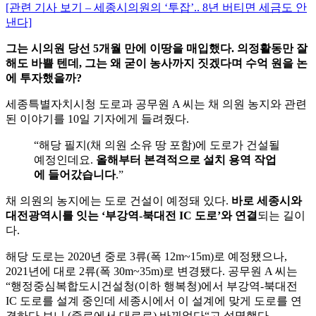
[관련 기사 보기 – 세종시의원의 ‘투잡’.. 8년 버티면 세금도 안
낸다]
그는 시의원 당선 5개월 만에 이땅을 매입했다. 의정활동만 잘
해도 바쁠 텐데, 그는 왜 굳이 농사까지 짓겠다며 수억 원을 논
에 투자했을까?
세종특별자치시청 도로과 공무원 A 씨는 채 의원 농지와 관련
된 이야기를 10일 기자에게 들려줬다.
“해당 필지(채 의원 소유 땅 포함)에 도로가 건설될
예정인데요.
올해부터 본격적으로 설치 용역 작업
에 들어갔습니다
.”
채 의원의 농지에는 도로 건설이 예정돼 있다.
바로 세종시와
대전광역시를 잇는 ‘부강역-북대전 IC 도로’와 연결
되는 길이
다.
해당 도로는 2020년 중로 3류(폭 12m~15m)로 예정됐으나,
2021년에 대로 2류(폭 30m~35m)로 변경됐다. 공무원 A 씨는
“행정중심복합도시건설청(이하 행복청)에서 부강역-북대전
IC 도로를 설계 중인데 세종시에서 이 설계에 맞게 도로를 연
결하다 보니 (중로에서 대로로) 바뀌었다“고 설명했다.