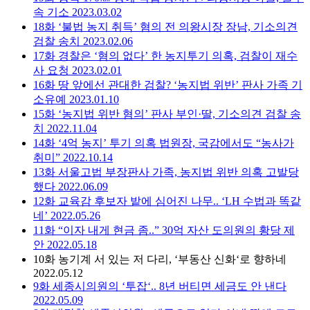
속 기소
2023.03.02
18화
‘불법 농지 취득’ 혐의 전 의왕시장 장남, 기소의견
검찰 송치
2023.02.06
17화
경찰은 ‘혐의 없다’ 한 농지투기 의혹, 검찰이 재수
사 요청
2023.02.01
16화
땅 앞에선 관대한 검찰? ‘농지법 위반’ 판사 가족 기
소유예
2023.01.10
15화
‘농지법 위반 혐의’ 판사 부인·딸, 기소의견 검찰 송
치
2022.11.04
14화
‘4억 농지’ 투기 의혹 법원장, 국감에서도 “농사가
취미”
2022.10.14
13화
서울고법 부장판사 가족, 농지법 위반 의혹 고발당
했다
2022.06.09
12화
교육감 후보자 밭에 심어진 나무.. ‘LH 수법과 똑같
네’
2022.05.26
11화
“이자 내게 현금 좀..” 30억 자산 도의원의 황당 제
안
2022.05.18
10화
농기계 서 있는 저 다리, ‘부동산 신화‘로 향하네
2022.05.12
9화
세종시의원의 ‘투잡‘.. 8년 버티면 세금도 안 낸다
2022.05.09