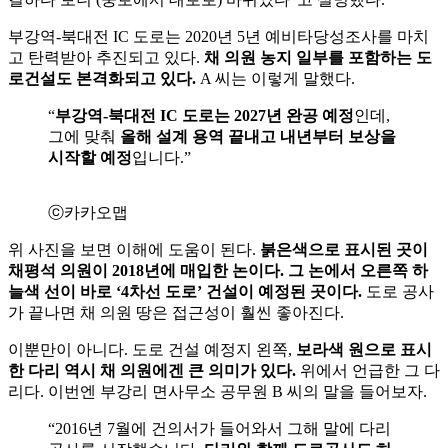
부강역-북대전 IC 도로는 2020년 5년 예비타당성조사를 마치
고 탄력받아 추진되고 있다.
채 의원 농지 일부를 포함하는 도
로건설도 본격화되고 있다.
A 씨는 이렇게 말했다.
“
부강역-북대전 IC 도로는 2027년 완공 예정
인데,
그에 맞춰
올해 설계 용역 끝내고 내년부터 보상을
시작할 예정
입니다.”
ⓒ카카오맵
위 사진을 보면 이해에 도움이 된다.
붉은색으로 표시된 곳이
채평석 의원이 2018년에 매입한 논이다.
그 논에서 오른쪽 하
늘색 선이 바로 ‘4차선 도로’ 건설이 예정된 곳이다.
도로 공사
가 끝나면 채 의원 땅은 접근성이 훨씬 좋아진다.
이뿐만이 아니다. 도로 건설 예정지 왼쪽,
보라색 원으로 표시
한 다리 역시 채 의원에겐 큰 의미가 있다.
위에서 언급한 그 다
리다. 이번엔 부강리 면사무소 공무원 B 씨의 말을 들어보자.
“2016년 7월에 건의서가 들어와서 그해 말에 다리