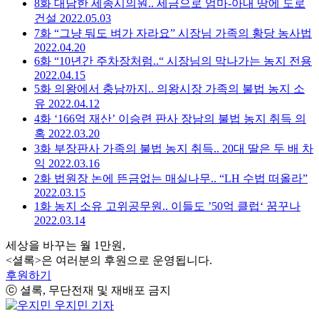
8화
대담한 세종시의원.. 세금으로 엄마-아내 땅에 도로
건설
2022.05.03
7화
“그냥 둬도 벼가 자라요” 시장님 가족의 황당 농사법
2022.04.20
6화
“10년간 주차장처럼..“ 시장님의 막나가는 농지 전용
2022.04.15
5화
의왕에서 충남까지.. 의왕시장 가족의 불법 농지 소
유
2022.04.12
4화
‘166억 재산’ 이승련 판사 장남의 불법 농지 취득 의
혹
2022.03.20
3화
부장판사 가족의 불법 농지 취득.. 20대 딸은 두 배 차
익
2022.03.16
2화
법원장 논에 뜬금없는 매실나무.. “LH 수법 떠올라”
2022.03.15
1화
농지 소유 고위공무원.. 이들도 ’50억 클럽‘ 꿈꾸나
2022.03.14
세상을 바꾸는 월 1만원,
<셜록>은 여러분의 후원으로 운영됩니다.
후원하기
ⓒ 셜록, 무단전재 및 재배포 금지
우지민 기자