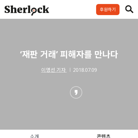
Skip
to
후원하기
content
셜록요원
프로젝트
셜록클럽
후원하기
‘재판 거래’ 피해자를 만나다
이명선 기자
2018.07.09
소개
콘텐츠