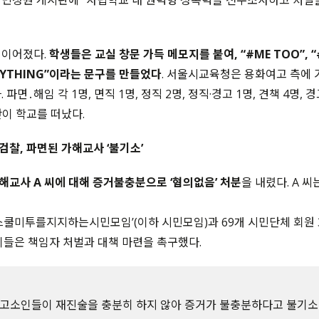
민청원 게시판에 “사립학교 내 권력형 성폭력을 전수조사하고 처벌을
 이어졌다.
학생들은 교실 창문 가득 메모지를 붙여, “#ME TOO”, “#
ANYTHING”이라는 문구를 만들었다
. 서울시교육청은 용화여고 측에 
파면․해임 각 1명, 면직 1명, 정직 2명, 정직·경고 1명, 견책 4명, 
만이 학교를 떠났다.
] 검찰, 파면된 가해교사 ‘불기소’
해교사 A 씨에 대해 증거불충분으로 ‘혐의없음’ 처분
을 내렸다. A 
노원스쿨미투를지지하는시민모임’(이하 시민모임)과 69개 시민단체 회원 
이들은 책임자 처벌과 대책 마련을 촉구했다.
 고소인들이 재진술을 충분히 하지 않아 증거가 불충분하다고 불기소