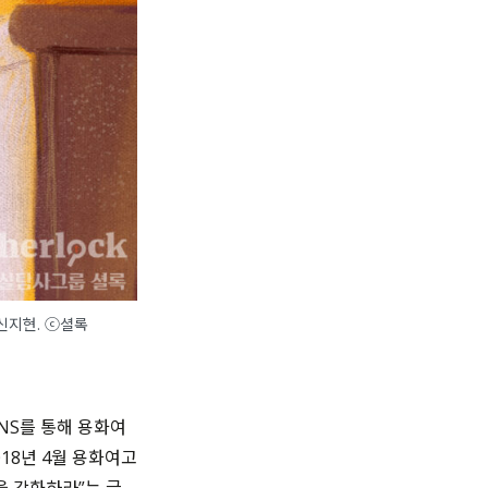
 신지현. ⓒ셜록
NS를 통해 용화여
2018년 4월 용화여고