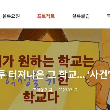
셜록요원
프로젝트
셜록클럽
투 터져나온 그 학교… ‘사건
조아영 기자
2023.03.17