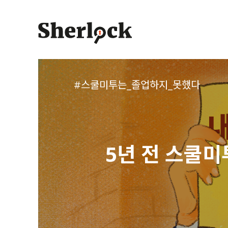
Skip
to
content
#스쿨미투는_졸업하지_못했다
5년 전 스쿨미