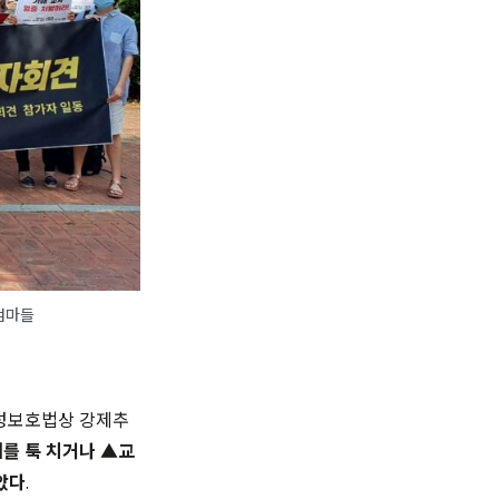
엄마들
년성보호법상 강제추
를 툭 치거나 ▲교
았다
.