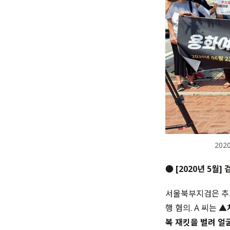
20
● [2020년 5월]
서울북부지검은 추가
행 혐의. A 씨는
▲
복 재킷을 벌려 얼