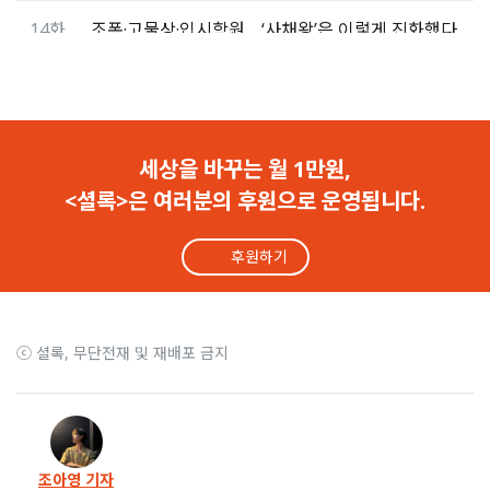
14화
조폭·고물상·입시학원… ‘사채왕’은 이렇게 진화했다
13화
사채왕 수족이 된 신탁사 대리… ‘젊은 사기꾼’의 탄생
12화
“청구동새마을금고는 사채왕 김상욱의 개인 금고다”
세상을 바꾸는 월 1만원,
<셜록>은 여러분의 후원으로 운영됩니다.
11화
‘제보자를 감방에 처넣어라’ 사채왕의 작전은 성공했다
후원하기
10화
150억 대출금이 사채왕 처제에게… 이태원 고급빌라 ‘텅텅’
9화
7억 대출사기 피해자가 준 ‘루이비통’ 종이가방 안에는…
ⓒ 셜록, 무단전재 및 재배포 금지
8화
지검장, 윤핵관, 그리고… ‘사채왕 파일’ 속 수상한 이름들
7화
[해결] 셜록 보도 6일 만에 ‘사채왕’ 김상욱 전격 구속
조아영 기자