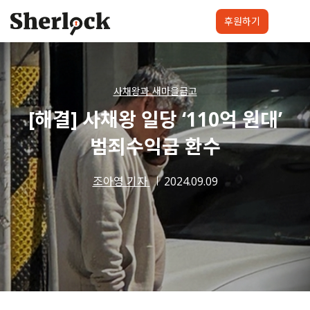
Skip
to
후원하기
content
셜록요원
프로젝트
셜록클럽
후원하기
사채왕과 새마을금고
[해결] 사채왕 일당 ‘110억 원대’
범죄수익금 환수
조아영 기자
2024.09.09