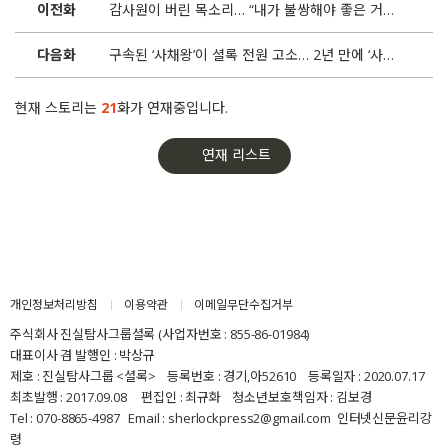
이전화
감사원이 버린 목소리… “내가 불쌍해야 좋은 거지?”
다음화
구속된 ‘사채왕’이 셜록 전원 고소… 2년 만에 ‘사필귀정’
현재 스토리는
21
화가 연재중입니다.
연재 리스트
개인정보처리방침
이용약관
이메일무단수집거부
주식회사 진실탐사그룹셜록 (사업자번호 : 855-86-01984)
대표이사 겸 발행인 : 박상규
제호 : 진실탐사그룹 <셜록> 등록번호 : 경기,아52610 등록일자 : 2020.07.17
최초발행 : 2017.09.08 편집인 : 최규화 청소년보호책임자 : 김보경
Tel : 070-8865-4987 Email : sherlockpress2@gmail.com
인터넷신문윤리강
령