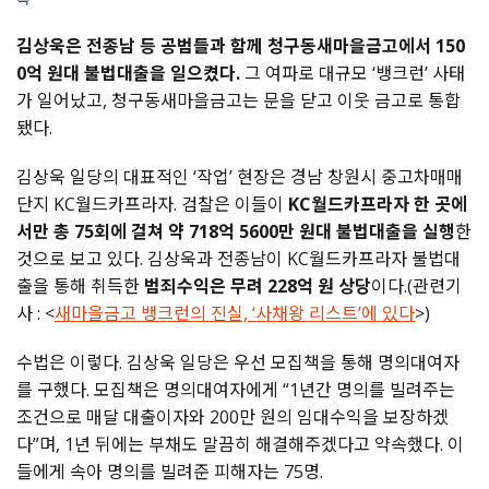
김상욱은 전종남 등 공범들과 함께 청구동새마을금고에서 150
0억 원대 불법대출을 일으켰다.
그 여파로 대규모 ‘뱅크런’ 사태
가 일어났고, 청구동새마을금고는 문을 닫고 이웃 금고로 통합
됐다.
김상욱 일당의 대표적인 ‘작업’ 현장은 경남 창원시 중고차매매
단지 KC월드카프라자. 검찰은 이들이
KC월드카프라자 한 곳에
서만 총 75회에 걸쳐 약 718억 5600만 원대 불법대출을 실행
한
것으로 보고 있다. 김상욱과 전종남이 KC월드카프라자 불법대
출을 통해 취득한
범죄수익은 무려 228억 원 상당
이다.(관련기
사 : <
새마을금고 뱅크런의 진실, ‘사채왕 리스트’에 있다
>)
수법은 이렇다. 김상욱 일당은 우선 모집책을 통해 명의대여자
를 구했다. 모집책은 명의대여자에게 “1년간 명의를 빌려주는
조건으로 매달 대출이자와 200만 원의 임대수익을 보장하겠
다”며, 1년 뒤에는 부채도 말끔히 해결해주겠다고 약속했다. 이
들에게 속아 명의를 빌려준 피해자는 75명.