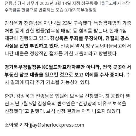
전종남 당시 상무가 2023년 3월 14일 자정 청구동새마을금고에서 부당
수익금을 현금으로 반출하는 모습 ⓒ경기북부경찰청
김상욱과 전종남은 지난 4월 23일 구속됐다. 특정경제범죄 가중
처벌 등에 관한 법률(업무상 배임) 등 혐의를 받는다. 현재 1심
재판이 진행되고 있다.
김상욱은 무죄를 주장하며, 검찰의 공소
사실을 전면 부인하고 있다
. 전종남 역시 청구동새마을금고에서
나간 대출은 정상적인 절차를 거친 대출이라고 항변했다.
경기북부경찰청은 KC월드카프라자뿐만 아니라, 전국 곳곳에서
부동산 담보 대출을 일으킨 것으로 보고 여죄를 수사 중이다.
수
사 결과에 따라 추가 기소될 가능성이 있다.
한편
,
김상욱과 전종남은 법원에 보석을 신청했다
.
첫 공판이 열
린 지난
7
월
5
일 김상욱의 변호인은
“
건강상의 이유로 보석을
신청했다
”
고 말했다
.
보석 신청 결과는 아직 나오지 않았다
.
조아영 기자 jjay@sherlockpress.com