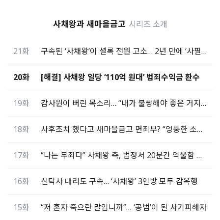
사채왕과 새마을금고
시리즈 소개
21화
구속된 ‘사채왕’이 셜록 전원 고소… 2년 만에 ‘사필귀정’
20화
[해결] 사채왕 일당 ‘110억 원대’ 범죄수익금 환수
19화
감사원이 버린 목소리… “내가 불쌍해야 좋은 거지?”
18화
사후조치 했다고 새마을금고 면죄부? “엉뚱한 소리!”
17화
“나는 무죄다” 사채왕 측, 법정서 20분간 억울함 호소
16화
신탁사 대리도 구속… ‘사채왕’ 3인방 모두 감옥행
15화
“저 혼자 죽으란 말입니까”… ‘공범’이 된 사기피해자