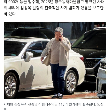
약 900개 등을 입수해, 2023년 청구동새마을금고 뱅크런 사태
의 뿌리에 김상욱 일당의 전국적인 사기 범죄가 있음을 보도한
바 있다.
사채왕 김상욱과 전종남의 범죄수익금 113억 원가량이 환수됐다. ⓒ셜
록