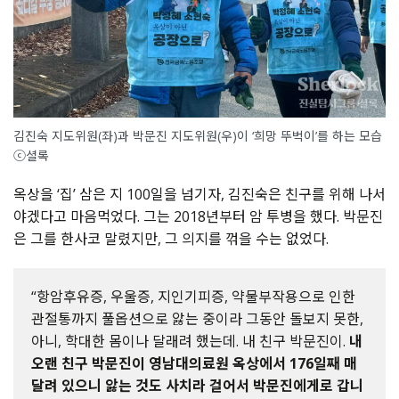
김진숙 지도위원(좌)과 박문진 지도위원(우)이 ‘희망 뚜벅이’를 하는 모습
ⓒ셜록
옥상을 ‘집’ 삼은 지 100일을 넘기자, 김진숙은 친구를 위해 나서
야겠다고 마음먹었다. 그는 2018년부터 암 투병을 했다. 박문진
은 그를 한사코 말렸지만, 그 의지를 꺾을 수는 없었다.
“항암후유증, 우울증, 지인기피증, 약물부작용으로 인한
관절통까지 풀옵션으로 앓는 중이라 그동안 돌보지 못한,
아니, 학대한 몸이나 달래려 했는데. 내 친구 박문진이.
내
오랜 친구 박문진이 영남대의료원 옥상에서 176일째 매
달려 있으니 앓는 것도 사치라 걸어서 박문진에게로 갑니