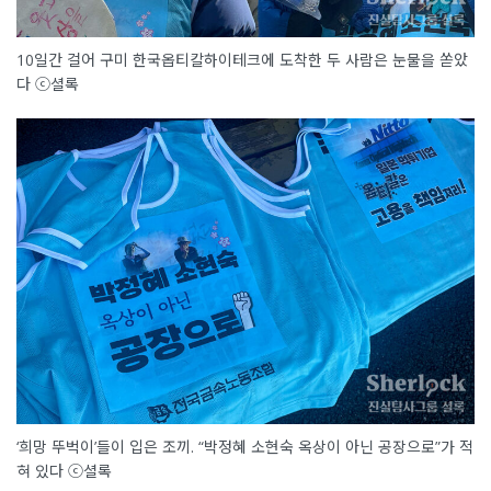
10일간 걸어 구미 한국옵티칼하이테크에 도착한 두 사람은 눈물을 쏟았
다 ⓒ셜록
‘희망 뚜벅이’들이 입은 조끼. “박정혜 소현숙 옥상이 아닌 공장으로”가 적
혀 있다 ⓒ셜록