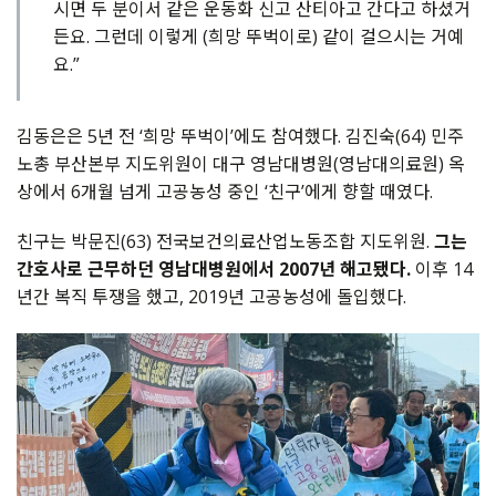
시면 두 분이서 같은 운동화 신고 산티아고 간다고 하셨거
든요. 그런데 이렇게 (희망 뚜벅이로) 같이 걸으시는 거예
요.”
김동은은 5년 전 ‘희망 뚜벅이’에도 참여했다.
김진숙(64) 민주
노총 부산본부 지도위원
이 대구 영남대병원(영남대의료원) 옥
상에서 6개월 넘게 고공농성 중인 ‘친구’에게 향할 때였다.
친구는 박문진(63) 전국보건의료산업노동조합 지도위원.
그는
간호사로 근무하던 영남대병원에서 2007년 해고됐다.
이후 14
년간 복직 투쟁을 했고, 2019년 고공농성에 돌입했다.