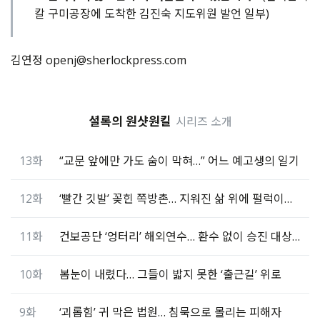
칼 구미공장에 도착한 김진숙 지도위원 발언 일부)
김연정 openj@sherlockpress.com
셜록의 원샷원킬
시리즈 소개
13화
“교문 앞에만 가도 숨이 막혀…” 어느 예고생의 일기
12화
‘빨간 깃발’ 꽂힌 쪽방촌… 지워진 삶 위에 펄럭이는 욕망
11화
건보공단 ‘엉터리’ 해외연수… 환수 없이 승진 대상에
10화
봄눈이 내렸다… 그들이 밟지 못한 ‘출근길’ 위로
9화
‘괴롭힘’ 귀 막은 법원… 침묵으로 몰리는 피해자