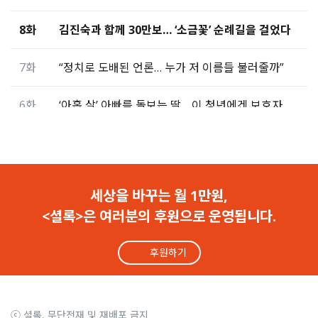
8화
김진숙과 함께 30만보… ‘소금꽃’ 순례길을 걸었다
7화
“정치로 도배된 언론… 누가 저 이름들 불러줄까”
6화
‘아홉 살’ 아빠를 돌보는 딸… 이 청년에겐 보호자가 없다
5화
‘아빠는 아홉 살’… 돌봄청년 하라 씨와 함께한 1박 2일
4화
사과 없는 대통령의 말… “정치적 무책임 몸에 뱄다”
세상을 바꾸는 월 1만원,
<셜록>은 여러분의 후원으로 운영됩니다.
3화
‘흉가체험 명소’ 앞 5성급 텐트에서 하룻밤을 보냈다
후원하기
2화
“국민을 테러리스트 취급” 케이블타이 진압, 인권위 진정
1화
소총 멘 군인이 케이블타이로 결박… “계엄군 떠올라”
ⓒ 셜록, 무단전재 및 재배포 금지