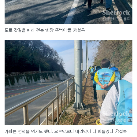
도로 갓길을 따라 걷는 ‘희망 뚜벅이’들 ⓒ셜록
가파른 언덕을 넘기도 했다. 오르막보다 내리막이 더 힘들었다 ⓒ셜록