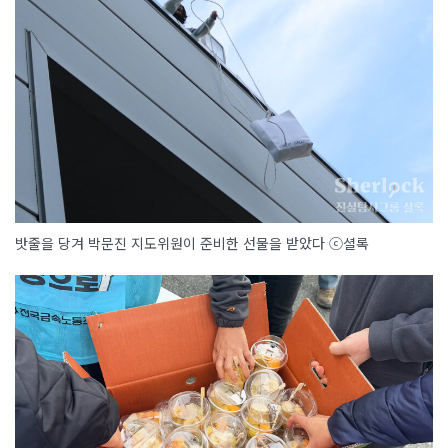
밧줄을 당겨 박문진 지도위원이 준비한 선물을 받았다 ⓒ셜록