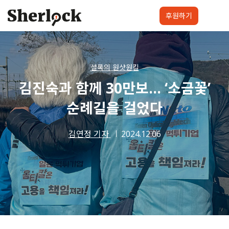
Skip
to
후원하기
content
셜록요원
프로젝트
셜록클럽
후원하기
셜록의 원샷원킬
김진숙과 함께 30만보… ‘소금꽃’
순례길을 걸었다
김연정 기자
2024.12.06