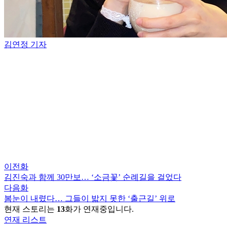
김연정 기자
이전화
김진숙과 함께 30만보… ‘소금꽃’ 순례길을 걸었다
다음화
봄눈이 내렸다… 그들이 밟지 못한 ‘출근길’ 위로
현재 스토리는
13
화가 연재중입니다.
연재 리스트