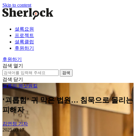
Skip to content
셜록요원
프로젝트
셜록클럽
후원하기
후원하기
검색 열기
검
색:
검색 닫기
셜록의 원샷원킬
‘괴롭힘’ 귀 막은 법원… 침묵으로 몰리는
피해자
김연정 기자
2025.03.17