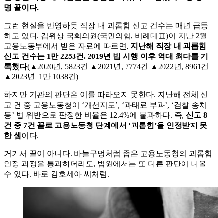
명 꼴이다.
그런 현실을 반영하듯 직장 내 괴롭힘 신고 건수는 매년 급등
하고 있다. 김위상 국회의원(국민의힘, 비례대표)이 지난 2월
고용노동부에서 받은 자료에 따르면,
지난해 직장 내 괴롭힘
신고 건수는 1만 2253건. 2019년 법 시행 이후 역대 최다를 기
록했다
(▲2020년, 5823건 ▲2021년, 7774건 ▲2022년, 8961건
▲2023년, 1만 1038건)
하지만 기관의 판단은 이를 따라오지 못한다. 지난해 전체 신
고 건 중 고용노동청이 ‘개선지도’, ‘과태료 부과’, ‘검찰 송치
등’ 법 위반으로 판정한 비율은 12.4%에 불과하다. 즉,
신고 8
건 중 7건 꼴로 고용노동청 단계에서 ‘괴롭힘’을 인정받지 못
한 셈
이다.
거기서 끝이 아니다. 바늘구멍처럼 좁은 고용노동청의 괴롭힘
인정 과정을 통과하더라도, 법원에서는 또 다른 판단이 나올
수 있다. 바로 김호세아 씨처럼.