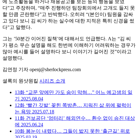
에 노조활동을 하거나 채용공고를 보는 등의 행동을 보였
다”고 주장하며, “매주 진행하던 팀장회의에서 고개도 들지 못
할 만큼 곤란했다”고 반박했다. 오히려 “(본인이) 팀원을 감싸
고 있다 보니 김 씨가 하는 실수에 대한 지적은 특히 신경을 썼
다”고 말했다.
그는 ’50분간 이어진 질책’에 대해서도 언급했다. A는 “김 씨
가 평소 무슨 설명을 해도 한번에 이해하기 어려워하는 경우가
많아 예시를 들어 설명하다 보니 이야기가 길어진 것”이라고
설명했다.
김연정 기자 openj@sherlockpress.com
셜록의 원샷원킬
시리즈 소개
13화
“교문 앞에만 가도 숨이 막혀…” 어느 예고생의 일
기
2025.08.04
12화
‘빨간 깃발’ 꽂힌 쪽방촌… 지워진 삶 위에 펄럭이
는 욕망
2025.07.18
11화
건보공단 ‘엉터리’ 해외연수… 환수 없이 승진 대상
에
2025.06.24
10화
봄눈이 내렸다… 그들이 밟지 못한 ‘출근길’ 위로
2025.03.19