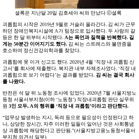
셜록은 지난달 20일 김호세아 씨와 만났다 ⓒ셜록
괴롭힘의 시작은 2019년 9월로 거슬러 올라간다. 김 씨가 근무
하던 장애인복지시설에 A가 팀장으로 입사했다. 두 사람의 갈
등은 한 달 뒤부터 시작됐다.
A는 폭언과 질책을 반복했다. 길
게는 50분간 이어지기도 했다.
김 씨는 스트레스와 불면증을
호소하며 정신건강의학과를 찾았다.
괴롭힘에 못 이겨 신고도 했다. 2020년 4월 ‘직장 내 괴롭힘 신
고서’를 회사에 제출했다. 복지관 내부 자체조사였다. ‘직장 내
괴롭힘으로 보기 어렵다’는 결과를 받았다.
김 씨는 결국 회사
를 나왔다.
반전은 석 달 뒤 노동청 조사에 있었다. 2020년 7월 서울지방노
동청 서울서부지청(이하 ‘노동청’) 직장내괴롭힘 판단 실무위
원
3인 모두, A의 행위를 ‘직장 내 괴롭힘’이라고 판단했다.
“업무상 발생하는 지시, 독려 등으로 필요성이 인정된다고 하
나, 상당한 장시간, 자주 이러한 일들이 일어난 것은 사회통념
상 괴롭힘에 해당한다고 판단됨.”(서울지방고용노동청서울서
부지청 의견서 일부)