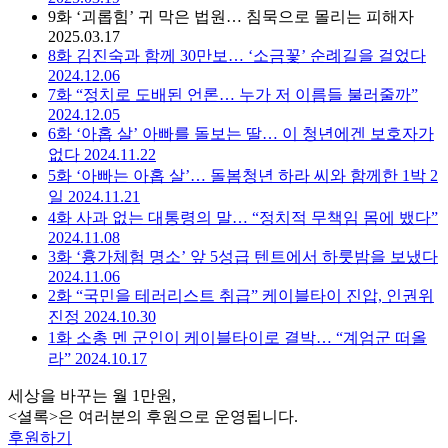
9화
‘괴롭힘’ 귀 막은 법원… 침묵으로 몰리는 피해자
2025.03.17
8화
김진숙과 함께 30만보… ‘소금꽃’ 순례길을 걸었다
2024.12.06
7화
“정치로 도배된 언론… 누가 저 이름들 불러줄까”
2024.12.05
6화
‘아홉 살’ 아빠를 돌보는 딸… 이 청년에겐 보호자가
없다
2024.11.22
5화
‘아빠는 아홉 살’… 돌봄청년 하라 씨와 함께한 1박 2
일
2024.11.21
4화
사과 없는 대통령의 말… “정치적 무책임 몸에 뱄다”
2024.11.08
3화
‘흉가체험 명소’ 앞 5성급 텐트에서 하룻밤을 보냈다
2024.11.06
2화
“국민을 테러리스트 취급” 케이블타이 진압, 인권위
진정
2024.10.30
1화
소총 멘 군인이 케이블타이로 결박… “계엄군 떠올
라”
2024.10.17
세상을 바꾸는 월 1만원,
<셜록>은 여러분의 후원으로 운영됩니다.
후원하기