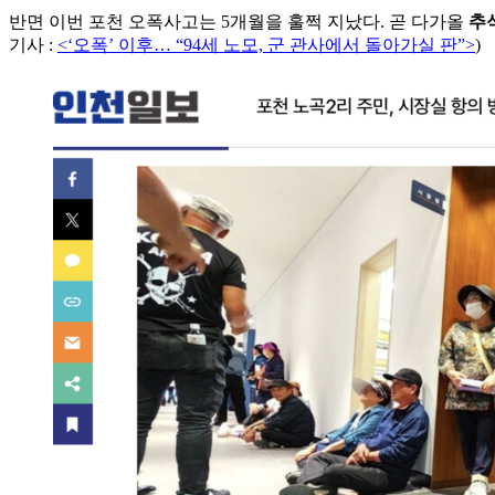
반면 이번 포천 오폭사고는 5개월을 훌쩍 지났다. 곧 다가올
추
기사 :
<‘오폭’ 이후… “94세 노모, 군 관사에서 돌아가실 판”>
)