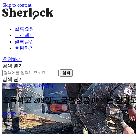
Skip to content
셜록요원
프로젝트
셜록클럽
후원하기
후원하기
검색 열기
검
색:
검색 닫기
마을에 폭탄이 떨어졌다
오폭사고 209일… 국민성금 80%는 전달도
김연정 기자
2025.09.30