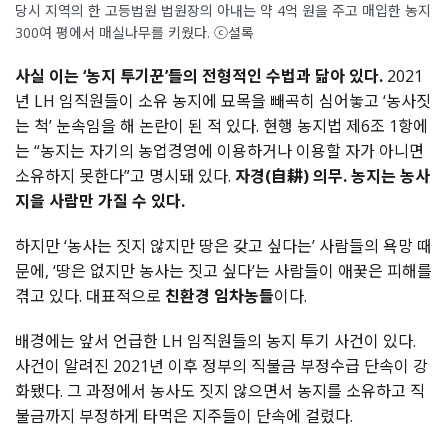
당시 지역의 한 고등법원 법원장의 아내는 약 4억 원을 주고 매입한 농지
300여 평에서 매실나무를 키웠다. ⓒ셜록
사실 이는 ‘농지 투기꾼’들의 전형적인 수법과 닮아 있다.
2021
년 LH 임직원들이 소유 농지에 묘목을 빼곡히 심어놓고 ‘농사짓
는 척’ 눈속임을 해 논란이 된 적 있다. 현행 농지법 제6조 1항에
는 “농지는 자기의 농업경영에 이용하거나 이용할 자가 아니면
소유하지 못한다”고 명시돼 있다.
자경(自耕) 의무. 농지는 농사
지을 사람만 가질 수 있다.
하지만 ‘농사는 짓지 않지만 땅은 갖고 싶다는’ 사람들의 욕망 때
문에, ‘땅은 없지만 농사는 짓고 싶다’는 사람들이 애꿎은 피해를
겪고 있다. 대표적으로
친환경 임차농들
이다.
배경에는 앞서 언급한 LH 임직원들의 농지 투기 사건이 있다.
사건이 알려진 2021년 이후 정부의 직불금 부정수급 단속이 강
화됐다. 그 과정에서 농사도 짓지 않으면서 농지를 소유하고 직
불금까지 부정하게 타먹은 지주들이 단속에 걸렸다.