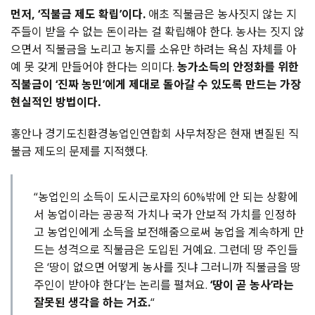
먼저, ‘직불금 제도 확립’이다.
애초 직불금은 농사짓지 않는 지
주들이 받을 수 없는 돈이라는 걸 확립해야 한다. 농사는 짓지 않
으면서 직불금을 노리고 농지를 소유만 하려는 욕심 자체를 아
예 못 갖게 만들어야 한다는 의미다.
농가소득의 안정화를 위한
직불금이 ‘진짜 농민’에게 제대로 돌아갈 수 있도록 만드는 가장
현실적인 방법이다.
홍안나 경기도친환경농업인연합회 사무처장은 현재 변질된 직
불금 제도의 문제를 지적했다.
“농업인의 소득이 도시근로자의 60%밖에 안 되는 상황에
서 농업이라는 공공적 가치나 국가 안보적 가치를 인정하
고 농업인에게 소득을 보전해줌으로써 농업을 계속하게 만
드는 성격으로 직불금은 도입된 거예요. 그런데 땅 주인들
은 ‘땅이 없으면 어떻게 농사를 짓냐 그러니까 직불금을 땅
주인이 받아야 한다’는 논리를 펼쳐요.
‘땅이 곧 농사’라는
잘못된 생각을 하는 거죠.
“