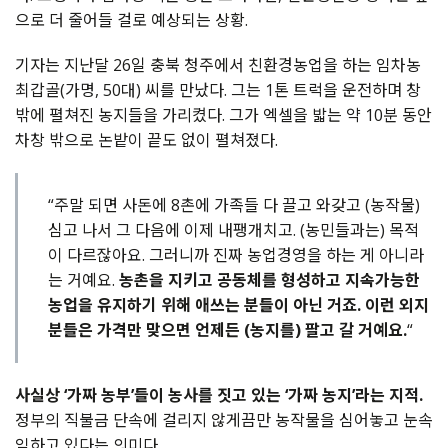
으로 더 줄어들 걸로 예상되는 상황.
기자는 지난달 26일 충북 청주에서 친환경농업을 하는 임차농
최갑골(가명, 50대) 씨를 만났다. 그는 1톤 트럭을 운전하며 창
밖에 펼쳐진 농지들을 가리켰다. 그가 엑셀을 밟는 약 10분 동안
차창 밖으로 논밭이 끝도 없이 펼쳐졌다.
“주말 되면 사돈에 8촌에 가족들 다 끌고 와갖고 (농작물)
심고 나서 그 다음에 이제 내팽개치고. (농민들과는) 목적
이 다르잖아요. 그러니까 진짜 농업경영을 하는 게 아니라
는 거예요.
농촌을 지키고 공동체를 형성하고 지속가능한
농업을 유지하기 위해 애쓰는 분들이 아닌 거죠. 이런 외지
분들은 가격만 맞으면 언제든 (농지를) 팔고 갈 거예요.
“
사실상 ‘가짜 농부’들이 농사를 짓고 있는 ‘가짜 농지’라는 지적.
정부의 직불금 단속에 걸리지 않게끔만 농작물을 심어놓고 눈속
임하고 있다는 의미다.