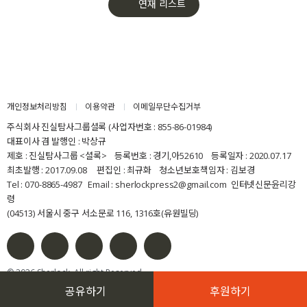
연재 리스트
개인정보처리방침
이용약관
이메일무단수집거부
주식회사 진실탐사그룹셜록 (사업자번호 : 855-86-01984)
대표이사 겸 발행인 : 박상규
제호 : 진실탐사그룹 <셜록> 등록번호 : 경기,아52610 등록일자 : 2020.07.17
최초발행 : 2017.09.08 편집인 : 최규화 청소년보호책임자 : 김보경
Tel : 070-8865-4987 Email : sherlockpress2@gmail.com
인터넷신문윤리강
령
(04513) 서울시 중구 서소문로 116, 1316호(유원빌딩)
© 2026 Sherlock. All right Reserved.
공유하기
후원하기