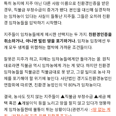
특히 농지에 지주 아닌 다른 사람 이름으로 친환경인증을 받은
경우, 직불금 부정수급의 증거가 됐다. 본인을 대신해 실경작하
는 임차농이 있다는 사실이 들통난 지주들. 그들은 오히려 친환
경 임차농들을 압박하기 시작했다.
지주들이 임차농들에게 제시한 선택지는 두 가지.
친환경인증을
취소하거나, 아니면 빌린 땅을 포기하거나.
임차농 입장에선 두
개 모두 생계를 위협하는 협박에 가까운 조건들이다.
잘못은 지주가 하고, 피해는 임차농들에게만 돌아가는 꼴. 원칙
대로라면 직불금 역시 임차농에게 가는 게 맞다. 하지만 친환경
임차농들을 직불금은 직불금대로 못 받고, 그걸 빌미로 농사 자
체를 포기해야 할 위기에 놓인다. 사단법인 경기도친환경농업인
연합회에 따르면, 친환경 농업인의 약 80%가 임차농이다.
결국, 농사도 짓지 않는 지주들이 ▲직불금 부정수급 ▲세금 혜
택 혹은 ▲개발이익 등을 노리고 땅을 팔지 않고 있다가 엉뚱하
게 임차농들한테 불통이 튀는 상황이다.(관련기사 :
<땅 없는 게