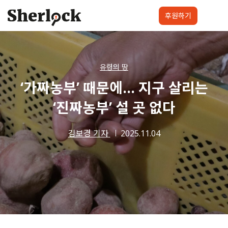
Skip
to
후원하기
content
셜록요원
프로젝트
셜록클럽
후원하기
유령의 땅
‘가짜농부’ 때문에… 지구 살리는
‘진짜농부’ 설 곳 없다
김보경 기자
2025.11.04