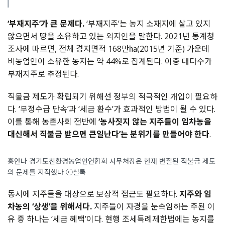
‘부재지주’가 큰 문제다.
‘부재지주’는 농지 소재지에 살고 있지
않으면서 땅을 소유하고 있는 외지인을 말한다. 2021년 통계청
조사에 따르면, 전체 경지면적 168만㏊(2015년 기준) 가운데
비농업인이 소유한 농지는 약 44%로 집계된다. 이중 대다수가
부재지주로 추정된다.
직불금 제도가 확립되기 위해선 정부의 적극적인 개입이 필요하
다. ‘부정수급 단속’과 ‘세금 환수’가 효과적인 방법이 될 수 있다.
이를 통해 농촌사회 전반에
‘농사짓지 않는 지주들이 임차농을
대신해서 직불금 받으면 큰일난다’는 분위기를 만들어야 한다
.
홍안나 경기도친환경농업인연합회 사무처장은 현재 변질된 직불금 제도
의 문제를 지적했다 ⓒ셜록
동시에 지주들을 대상으로 보상적 접근도 필요하다.
지주와 임
차농의 ‘상생’을 위해서다.
지주들이 자경을 눈속임하는 주된 이
유 중 하나는 ‘세금 혜택’이다. 현행 조세특례제한법에는 농지를