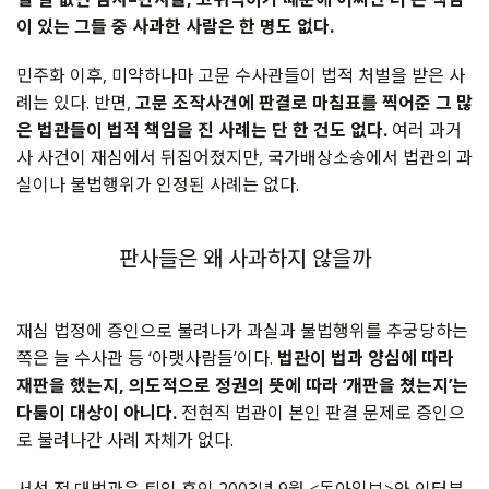
이
있는
그들
중
사과한
사람은
한
명도
없다
.
민주화
이후
,
미약하나마
고문
수사관들이
법적
처벌을
받은
사
례는
있다
.
반면
,
고문
조작사건에
판결로
마침표를
찍어준
그
많
은
법관들이
법적
책임을
진
사례는
단
한
건도
없다
.
여러
과거
사
사건이
재심에서
뒤집어졌지만
,
국가배상소송에서
법관의
과
실이나
불법행위가
인정된
사례는
없다
.
판사들은 왜 사과하지 않을까
재심
법정에
증인으로
불려나가
과실과
불법행위를
추궁당하는
쪽은
늘
수사관
등
‘
아랫사람들
’
이다
.
법관이
법과
양심에
따라
재판을
했는지
,
의도적으로
정권의
뜻에
따라
‘
개판을
쳤는지
’
는
다툼이
대상이
아니다
.
전현직
법관이
본인
판결
문제로
증인으
로
불려나간
사례
자체가
없다
.