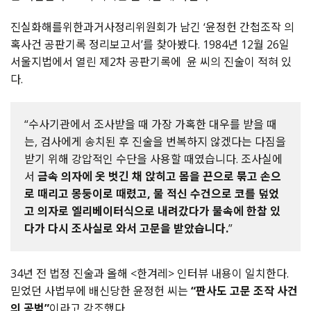
진실화해를위한과거사정리위원회가
남긴
‘
윤정헌
간첩조작
의
혹사건
공판기록
정리보고서
’
를
찾아봤다
. 1984
년
12
월
26
일
서울지법에서
열린
제
2
차
공판기록에
윤
씨의
진술이
적혀
있
다
.
“수사기관에서 조사받을 때 가장 가혹한 대우를 받을 때
는, 검사에게 송치된 후 진술을 번복하지 않겠다는 다짐을
받기 위해 강압적인 수단을 사용할 때였습니다. 조사실에
서
금속 의자에 옷 벗긴 채 앉히고 몸을 끈으로 묶고 손으
로 때리고 몽둥이로 때렸고, 물 적신 수건으로 코를 덮었
고 의자로 엘리베이터식으로 내려갔다가 물속에 한참 있
다가 다시 조사실로 와서 고문을 받았습니다.
”
34
년
전
법정
진술과
올해
<
한겨레
>
인터뷰
내용이
일치한다
.
믿었던
사법부에
배신당한
윤정헌
씨는
“
판사도
고문
조작
사건
의
공범
”
이라고
강조했다
.