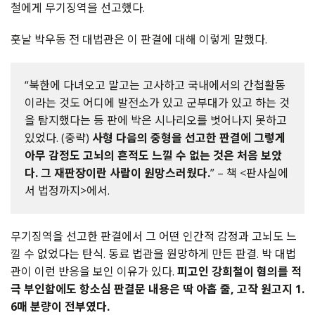
철에게
무기징역을
선고했다
.
훗날
박우동
전
대법관은
이
판결에
대해
이렇게
말했다
.
“북한에 다녀오고 말고는 고사하고 국내에서의 간첩활동
이라는 것도 어디에 발전소가 있고 군부대가 있고 하는 것
을 탐지했다는 등 판에 박은 시나리오를 벗어나지 못하고
있었다. (중략)
사형 다음의 중형을 선고한 판결에 그렇게
아무 감정도 고뇌의 흔적도 느낄 수 없는 것은 처음 보았
다. 그 재판장이란 사람이 원망스러웠다.
” – 책 <판사실에
서 법정까지>에서.
무기징역을
선고한
판결에서
그
어떤
인간적
감정과
고뇌도
느
낄
수
없었다는
탄식
.
동료
법관을
원망하게
만든
판결
.
박
대법
관이
이런
반응을
보인
이유가
있다
.
피고인
강희철이
혐의를
적
극
부인함에도
항소심
판결문
내용은
딱
아홉
줄
,
고작
원고지
1.
6
매
분량이
전부였다
.