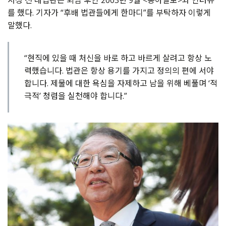
서성
전
대법관은
퇴임
후인
2003
년
9
월
<
동아일보
>
와
인터뷰
를
했다
.
기자가
“
후배
법관들에게
한마디
”
를
부탁하자
이렇게
말했다
.
“현직에 있을 때 처신을 바로 하고 바르게 살려고 항상 노
력했습니다. 법관은 항상 용기를 가지고 정의의 편에 서야
합니다. 제물에 대한 욕심을 자제하고 남을 위해 베풀며 ‘적
극적’ 청렴을 실천해야 합니다.”