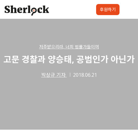
Skip
to
후원하기
content
셜록요원
프로젝트
셜록클럽
후원하기
저주받으리라, 너희 법률가들이여
고문 경찰과 양승태, 공범인가 아닌가
박상규 기자
2018.06.21