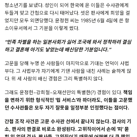
청소년기를
보냈다
.
성인이
되어
한국에
온
이들은
수사관에게
두들겨
맞고
간첩으로
다시
태어났다
.
셋은
판사에게
희망을
걸
었지만
모두
외면당했다
.
윤정헌
씨는
1985
년
6
월
4
일에
쓴
항
소이유서에서
그
기분을
이렇게
썼다
.
“
민족
차별을
하는
일본사회가
싫어
조국에
와서
정착하려
결심
하고
결혼해
아기도
낳았는데
배신당한
기분입니다
.”
고문을
당해
누명
쓴
사람들이
마지막으로
기대는
언덕이
사법
부다
.
그
사법부가
자기에게
기댄
사람을
내친
사례는
숱하게
많
다
.
위
세
사람의
배신
경험은
그리
특별하지
않다
.
그래도
윤정헌
–
강희철
–
오재선만의
특별한
(?)
경험이
있다
.
책임
을
면하기
위한
형식적인
‘
립
서비스
’
라
하더라도
,
이들을
고문했
던
수사관들은
모두
자기
잘못을
일정부분
인정했다는
점이다
.
간첩
조작
사건은
고문
수사관
선에서
끝나지
않는다
.
검사의
기
소
,
판사의
판결로
비로소
완성된다
.
고위직이어서
손에
‘
피
’
묻
힐
일
없던
검사
–
판사들
,
고위직이기
때문에
어쩌면
더
큰
책임