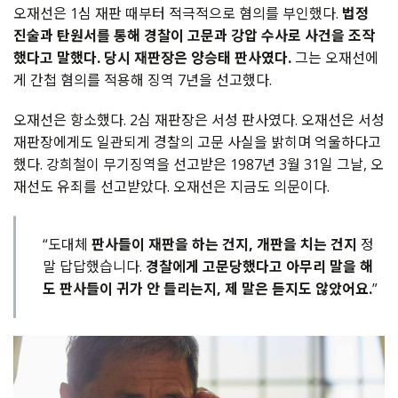
오재선은
1
심
재판
때부터
적극적으로
혐의를
부인했다
.
법정
진술과
탄원서를
통해
경찰이
고문과
강압
수사로
사건을
조작
했다고
말했다
.
당시
재판장은
양승태
판사였다
.
그는
오재선에
게
간첩
혐의를
적용해
징역
7
년을
선고했다
.
오재선은
항소했다
. 2
심
재판장은
서성
판사였다
.
오재선은
서성
재판장에게도
일관되게
경찰의
고문
사실을
밝히며
억울하다고
했다
.
강희철이
무기징역을
선고받은
1987
년
3
월
31
일
그날
,
오
재선도
유죄를
선고받았다
.
오재선은
지금도
의문이다
.
“도대체
판사들이 재판을 하는 건지, 개판을 치는 건지
정
말 답답했습니다.
경찰에게 고문당했다고 아무리 말을 해
도 판사들이 귀가 안 들리는지, 제 말은 듣지도 않았어요.
”