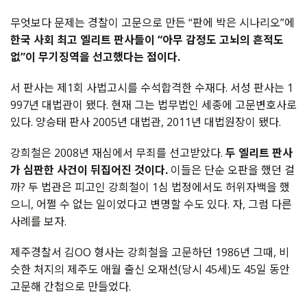
무엇보다
문제는
경찰이
고문으로
만든
“
판에
박은
시나리오
”
에
한국
사회
최고
엘리트
판사들이
“
아무
감정도
고뇌의
흔적도
없
”
이
무기징역을
선고했다는
점이다
.
서
판사는
제
1
회
사법고시를
수석합격한
수재다
.
서성
판사는
1
997
년
대법관이
됐다
.
현재
그는
법무법인
세종에
고문변호사로
있다
.
양승태
판사
2005
년
대법관
, 2011
년
대법원장이
됐다
.
강희철은
2008
년
재심에서
무죄를
선고받았다
.
두
엘리트
판사
가
심판한
사건이
뒤집어진
것이다
.
이들은
단순
오판을
했던
걸
까
?
두
법관은
피고인
강희철이
1
심
법정에서도
허위자백을
했
으니
,
어쩔
수
없는
일이었다고
변명할
수도
있다
.
자
,
그럼
다른
사례를
보자
.
제주경찰서
김
OO
형사는
강희철을
고문하던
1986
년
그때
,
비
슷한
처지의
제주도
애월
출신
오재선
(
당시
45
세
)
도
45
일
동안
고문해
간첩으로
만들었다
.