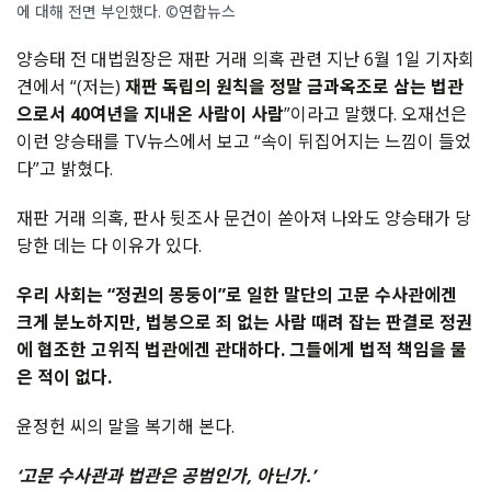
에 대해 전면 부인했다. ©연합뉴스
양승태
전
대법원장은
재판
거래
의혹
관련
지난
6
월
1
일
기자회
견에서
“(
저는
)
재판
독립의
원칙을
정말
금과옥조로
삼는
법관
으로서
40
여년을
지내온
사람이
사람
”
이라고
말했다
.
오재선은
이런
양승태를
TV
뉴스에서
보고
“
속이
뒤집어지는
느낌이
들었
다
”
고
밝혔다
.
재판
거래
의혹
,
판사
뒷조사
문건이
쏟아져
나와도
양승태가
당
당한
데는
다
이유가
있다
.
우리
사회는
“
정권의
몽둥이
”
로
일한
말단의
고문
수사관에겐
크게
분노하지만
,
법봉으로
죄
없는
사람
때려
잡는
판결로
정권
에
협조한
고위직
법관에겐
관대하다
.
그들에게
법적
책임을
물
은
적이
없다
.
윤정헌 씨의 말을 복기해 본다.
‘고문 수사관과 법관은 공범인가, 아닌가.’