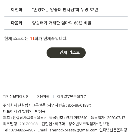
이전화
“존경하는 양승태 판사님”과 누명 32년
다음화
양승태가 거래한 엄마의 60년 비밀
현재 스토리는
11
화가 연재중입니다.
연재 리스트
개인정보처리방침
이용약관
이메일무단수집거부
주식회사 진실탐사그룹셜록 (사업자번호 : 855-86-01984)
대표이사 겸 발행인 : 박상규
제호 : 진실탐사그룹 <셜록> 등록번호 : 경기,아52610 등록일자 : 2020.07.17
최초발행 : 2017.09.08 편집인 : 최규화 청소년보호책임자 : 김보경
Tel : 070-8865-4987 Email : sherlockpress2@gmail.com
인터넷신문윤리강