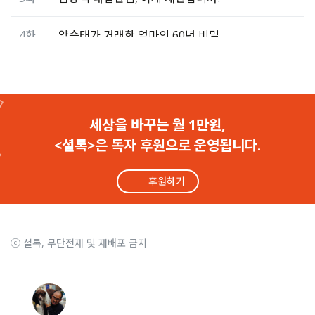
4화
양승태가 거래한 엄마의 60년 비밀
3화
고문 경찰과 양승태, 공범인가 아닌가
2화
“존경하는 양승태 판사님”과 누명 32년
세상을 바꾸는 월 1만원,
<셜록>은 독자 후원으로 운영됩니다.
1화
양승태의 삶, 그가 무너뜨린 인생
후원하기
ⓒ 셜록, 무단전재 및 재배포 금지