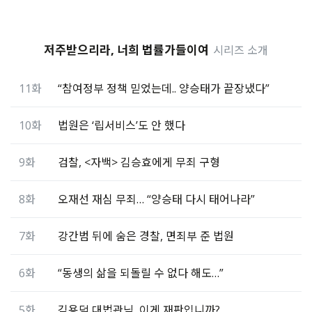
저주받으리라, 너희 법률가들이여
시리즈 소개
11화
“참여정부 정책 믿었는데.. 양승태가 끝장냈다”
10화
법원은 ‘립서비스’도 안 했다
9화
검찰, <자백> 김승효에게 무죄 구형
8화
오재선 재심 무죄… “양승태 다시 태어나라”
7화
강간범 뒤에 숨은 경찰, 면죄부 준 법원
6화
“동생의 삶을 되돌릴 수 없다 해도…”
5화
김용덕 대법관님, 이게 재판입니까?