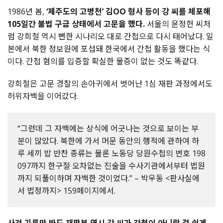
1986
년
봄
,
‘
제주도의
고병천
’
김
OO
형사
등이
강
씨를
체포해
105
일간
불법
구금
상태에서
고문을
했다
.
서울의
윤정헌
씨처
럼
강희철
역시
뻔한
시나리오
대로
간첩으로
다시
태어났다
.
일
본에서
북한
정보원에
포섭돼
한국에서
간첩
활동을
했다는
식
이다
.
간첩
혐의를
입증할
확실한
물증이
없는
것도
똑같다
.
강희철은
고문
경찰의
손아귀에서
벗어난
1
심
재판
과정에서도
허위자백을
이어갔다
.
“그런데 그 자백에는 상식에 어긋나는 것으로 보이는 부
분이 많았다. 북한에 가서 머문 동안의 행적에 관하여 하
루 세끼 밥 반찬 종류는 물론 노동당 당원수첩의 번호 198
097까지 한구절 오차없는 진술을 수사기관에서부터 법원
까지 되풀이하며 자백한 것이었다.” – 박우동 <판사실에
서 법정까지> 159페이지에서.