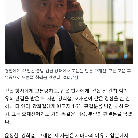
경찰에게 45일간 불법 감금 상태에서 고문을 받은 오재선. 그는 고문 후
유증으로 오른쪽 청력을 잃었다. ©박유빈
같은
형사에게
고문당하고
,
같은
판사에게
,
같은
날
간첩
혐의
유죄
판결을
받은
두
사람
.
강희철
,
오재선이
같은
경험을
한
건
하나
더
있다
.
강희철에게
원고지
1.6
매
판결문을
남긴
서성
판
사
.
그는
오재선에게도
거의
똑같은
내용
,
분량의
판결문을
남겼
다
.
윤정헌
–
강희철
–
오재선
,
세
사람은
저마다의
이유로
일본에서