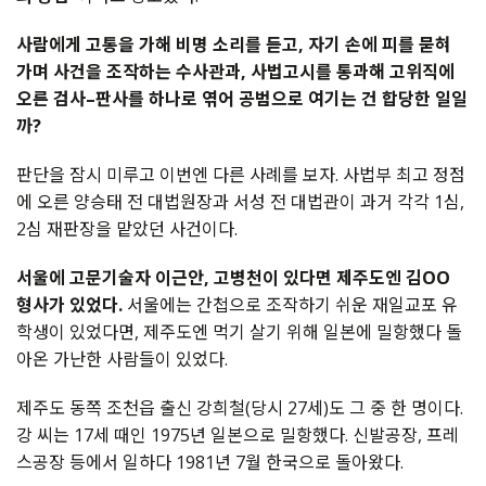
사람에게
고통을
가해
비명
소리를
듣고
,
자기
손에
피를
묻혀
가며
사건을
조작하는
수사관과
,
사법고시를
통과해
고위직에
오른
검사
–
판사를
하나로
엮어
공범으로
여기는
건
합당한
일일
까
?
판단을
잠시
미루고
이번엔
다른
사례를
보자
.
사법부
최고
정점
에
오른
양승태
전
대법원장과
서성
전
대법관이
과거
각각
1
심
,
2
심
재판장을
맡았던
사건이다
.
서울에
고문기술자
이근안
,
고병천이
있다면
제주도엔
김
OO
형사가
있었다
.
서울에는
간첩으로
조작하기
쉬운
재일교포
유
학생이
있었다면
,
제주도엔
먹기
살기
위해
일본에
밀항했다
돌
아온
가난한
사람들이
있었다
.
제주도
동쪽
조천읍
출신
강희철
(
당시
27
세
)
도
그
중
한
명이다
.
강
씨는
17
세
때인
1975
년
일본으로
밀항했다
.
신발공장
,
프레
스공장
등에서
일하다
1981
년
7
월
한국으로
돌아왔다
.