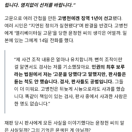
립니다
.
염치없이
선처를
바랍니다
.”
고문으로
여러
간첩을
만든
고병천에겐
징역
1
년이
선고
됐다
.
여러
시민은
“
지연된
정의가
실현됐다
”
며
판결을
반겼다
.
고병천
에게
‘
엘리베이터실
고문
’
을
당한
윤정헌
씨의
생각은
어떨까
.
일
본에
있는
그에게
14
일
전화를
했다
.
“제 사건 조작 내용은 얼마나 유치합니까. 뻔히 조작이란
걸 알면서도 검사는 저를 기소했잖아요.
인권의 최후 보루
라는 법원에서 저는 ‘고문을 당했다’고 말했지만, 판사들은
듣는 척도 안 했습니다. 검사, 판사들도 공범입니다.
그들
이 더 미워요. 고병천은 뒤늦게 시늉으로라도 사과를 했습
니다. 똑같이 책임이 있는 검사, 판사 중에서 사과한 사람은
한 명도 없습니다.”
재판
당시
판사에게
모든
사실을
이야기했다는
윤정헌
씨의
말
은
사실일까
?
그의
기억은
윤색된
게
아닐까
?