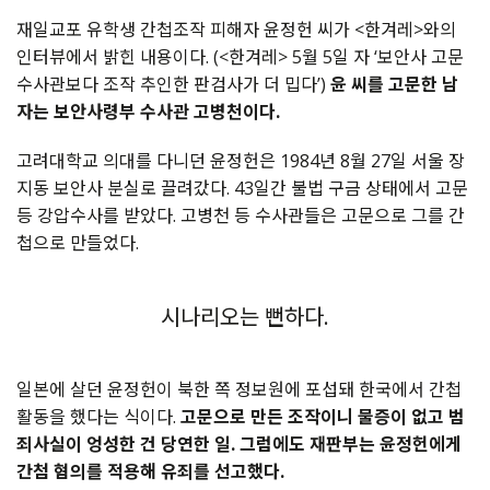
재일교포
유학생
간첩조작
피해자
윤정헌
씨가
<
한겨레
>
와의
인터뷰에서
밝힌
내용이다
. (<
한겨레
> 5
월
5
일
자
‘
보안사
고문
수사관보다
조작
추인한
판검사가
더
밉다
’)
윤
씨를
고문한
남
자는
보안사령부
수사관
고병천이다
.
고려대학교
의대를
다니던
윤정헌은
1984
년
8
월
27
일
서울
장
지동
보안사
분실로
끌려갔다
. 43
일간
불법
구금
상태에서
고문
등
강압수사를
받았다
.
고병천
등
수사관들은
고문으로
그를
간
첩으로
만들었다
.
시나리오는 뻔하다.
일본에
살던
윤정헌이
북한
쪽
정보원에
포섭돼
한국에서
간첩
활동을
했다는
식이다
.
고문으로
만든
조작이니
물증이
없고
범
죄사실이
엉성한
건
당연한
일
.
그럼에도
재판부는
윤정헌에게
간첨
혐의를
적용해
유죄를
선고했다
.