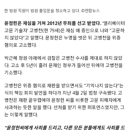
한 법원 직원이 법원 출입문을 청소하고 있다. ©연합뉴스
윤정헌은
재심을
거쳐
2012
년
무죄를
선고
받았다
.
‘
엘리베이터
고문
기술자
’
고병천
(
현
79
세
)
은
재심
때
증인으로
나와
“
고문하
지
않았다
“
고
말했다
.
윤정헌은
누명을
벗은
뒤
고병천을
위증
혐의로
고소했다
.
박근혜
정권
아래에서
검찰은
고병천
수사를
제대로
하지
않았
다
.
고소
후
5
년이
흘러
문재인
정부가
들어선
뒤에야
고병천을
기소했다
.
고병천은
위증
혐의로
재판을
받으면서도
“
기억나지
않는다
”
는
식의
책임
회피
발언을
하다가
지난
4
월
2
일
법정
구속됐다
.
고
병천은
재판
끝무렵에야
윤정헌
씨를
비롯한
고문
피해자에게
사과하는 듯한 말을 했다
.
선처를
받기
위한 퍼포먼스였지만, 그
는
이렇게
말했다
.
“
윤정헌씨에게
사죄를
드리고
,
다른
모든
분들에게도
사죄를
드