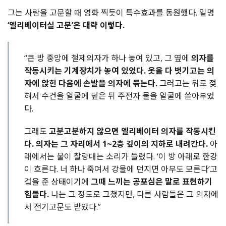
그는
사람을
고문할
때
영화
찍듯이
특수효과를
동원했다
.
일명
‘
엘리베이터실
고문
’
은
대략
이렇다
.
“큰 방 중앙에 철제의자가 하나 놓여 있고, 그 옆에
의자를
작동시키는 기계장치가 놓여 있었다. 옷을 다 벗기고는 의
자에 앉힌 다음에 손발을 의자에 묶는다.
그러고는 뒤로 젖
혀서 수건을 얼굴에 덮은 뒤 주전자 물을 얼굴에 쏟아부었
다.
그래도
고분고분하지 않으면 엘리베이터 의자를 작동시킨
다. 의자는 그 자리에서 1~2층 깊이의 지하로 내려간다.
아
래에서는 물이 찰랑대는 소리가 들렸다. ‘이 방 아래로 한강
이 흐른다. 너 하나 죽여서 강물에 던지면 아무도 모른다’고
겁을 준 상태이기에
그때 느끼는 공포심은 말로 표현하기
힘들다.
나는 그 정도로 그쳤지만, 다른 사람들은 그 의자에
서 전기고문도 받았다.”