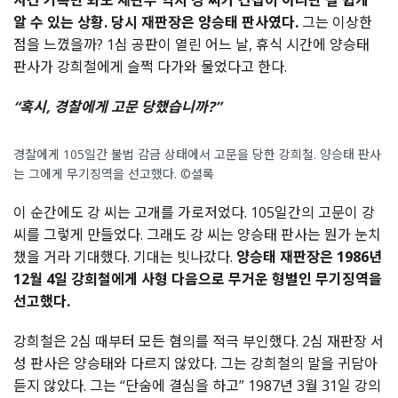
사건
기록만
봐도
재판부
역시
강
씨가
간첩이
아니란
걸
쉽게
알
수
있는
상황
.
당시
재판장은
양승태
판사였다
.
그는
이상한
점을
느꼈을까
? 1
심
공판이
열린
어느
날
,
휴식
시간에
양승태
판사가
강희철에게
슬쩍
다가와
물었다고
한다
.
“
혹시
,
경찰에게
고문
당했습니까
?”
경찰에게 105일간 불법 감금 상태에서 고문을 당한 강희철. 양승태 판사
는 그에게 무기징역을 선고했다. ©셜록
이
순간에도
강
씨는
고개를
가로저었다
. 105
일간의
고문이
강
씨를
그렇게
만들었다
.
그래도
강
씨는
양승태
판사는
뭔가
눈치
챘을
거라
기대했다
.
기대는
빗나갔다
.
양승태
재판장은
1986
년
12
월
4
일
강희철에게
사형
다음으로
무거운
형벌인
무기징역을
선고했다
.
강희철은
2
심
때부터
모든
혐의를
적극
부인했다
. 2
심
재판장
서
성
판사은
양승태와
다르지
않았다
.
그는
강희철의
말을
귀담아
듣지
않았다
.
그는
“
단숨에
결심을
하고
” 1987
년
3
월
31
일
강의