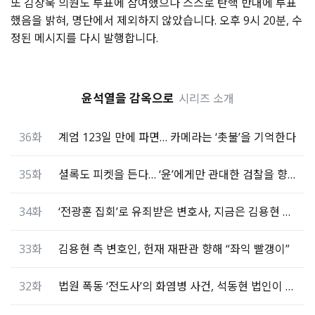
또 김상욱 의원도 투표에 참여했으나 스스로 탄핵 반대에 투표
했음을 밝혀, 명단에서 제외하지 않았습니다. 오후 9시 20분, 수
정된 메시지를 다시 발행합니다.
윤석열을 감옥으로
시리즈 소개
36화
계엄 123일 만에 파면… 카메라는 ‘촛불’을 기억한다
35화
셜록도 피켓을 든다… ‘윤’에게만 관대한 검찰을 향해
34화
‘전광훈 집회’로 유죄받은 변호사, 지금은 김용현 변호
33화
김용현 측 변호인, 헌재 재판관 향해 “좌익 빨갱이”
32화
법원 폭동 ‘전도사’의 화염병 사건, 석동현 법인이 변호