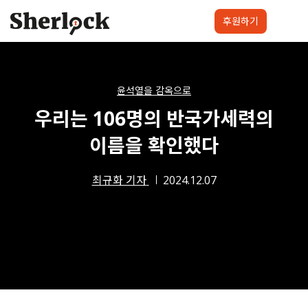
Skip
to
후원하기
content
셜록요원
프로젝트
셜록클럽
후원하기
윤석열을 감옥으로
우리는 106명의 반국가세력의
이름을 확인했다
최규화 기자
2024.12.07