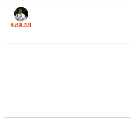
22화
시국선언에서 찾은… 시민의 명령, 저항의 문장들
최규화 기자
21화
김용현 수감 구치소, 육사 ‘동지회’ 응원 화환 행렬
20화
윤석열의 정치는 시작도 없이 끝났다
19화
“윤석열은 태종, 한동훈은 세종”… 더 읽기 힘들었다
18화
‘서울의 밤’ 계엄 막아선 시민, 탄핵 역사 기록한다
17화
“계엄 겪은 군인들 찾아와…” 시국선언 의사의 호소
16화
탄핵송 고소당한 가수 백자, ‘탄핵캐럴’로 돌아오다
15화
개성만점 수제 응원봉 행진, ‘탄핵의 밤’ 향한다