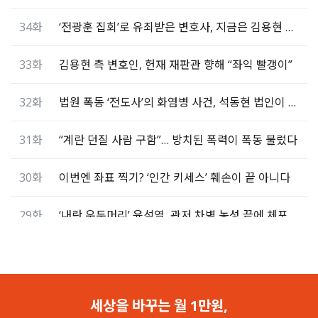
34화
‘전광훈 집회’로 유죄받은 변호사, 지금은 김용현 변호
33화
김용현 측 변호인, 헌재 재판관 향해 “좌익 빨갱이”
32화
법원 폭동 ‘전도사’의 화염병 사건, 석동현 법인이 변호
31화
“계란 던질 사람 구함”… 방치된 폭력이 폭동 불렀다
30화
이번엔 좌표 찍기? ‘인간 키세스’ 훼손이 끝 아니다
29화
‘내란 우두머리’ 윤석열, 관저 차벽 농성 끝에 체포
28화
정의구현의 시작… ‘인간 키세스’ 훼손 게시자 고소
27화
‘인간 키세스’ 일러스트 훼손하고 “이제 우파 꺼다”
세상을 바꾸는 월 1만원,