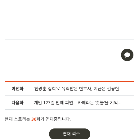
17화
“계엄 겪은 군인들 찾아와…” 시국선언 의사의 호소
16화
탄핵송 고소당한 가수 백자, ‘탄핵캐럴’로 돌아오다
15화
개성만점 수제 응원봉 행진, ‘탄핵의 밤’ 향한다
14화
‘내란’ 윤석열 변호인단 비용은? “국고 쓰면 위법”
13화
“아이 500일 여행경비로…” 촛불집회 ‘키즈버스’ 뜬다
이전화
‘전광훈 집회’로 유죄받은 변호사, 지금은 김용현 변호
12화
국회 앞 계엄군 막아선 ‘숨은 조력자’를 만났다
다음화
계엄 123일 만에 파면… 카메라는 ‘촛불’을 기억한다
11화
탄핵DJ 김지호 “응원봉 부대 보고 ‘달려야겠다’ 생각”
현재 스토리는
36
화가 연재중입니다.
10화
‘입틀막’ 강성희의 선견지명 “줄일 건 윤석열 임기”
연재 리스트