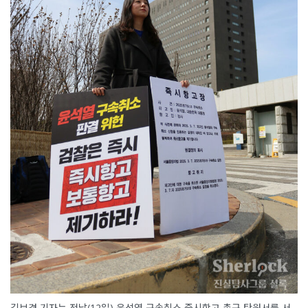
김보경 기자는 전날(12일) 윤석열 구속취소 즉시항고 촉구 탄원서를 서