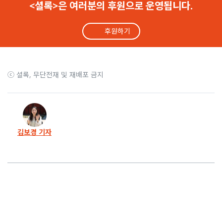
<셜록>은 여러분의 후원으로 운영됩니다.
26화
윤석열 지키기 ‘허위성명’ 밝혀져도… 기사는 그대로
후원하기
25화
정혜경 의원 “가짜뉴스 제조기… 국힘 정신 차려라”
24화
‘윤 체포’ 시위 사진을 지지자로 둔갑시킨 국힘 의원
ⓒ 셜록, 무단전재 및 재배포 금지
23화
김용현 응원하고 전두환 추모하는 육사 ‘동지회’
22화
시국선언에서 찾은… 시민의 명령, 저항의 문장들
김보경 기자
21화
김용현 수감 구치소, 육사 ‘동지회’ 응원 화환 행렬
20화
윤석열의 정치는 시작도 없이 끝났다
19화
“윤석열은 태종, 한동훈은 세종”… 더 읽기 힘들었다
18화
‘서울의 밤’ 계엄 막아선 시민, 탄핵 역사 기록한다