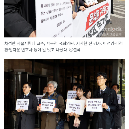
차성안 서울시립대 교수, 박은정 국회의원, 서지현 전 검사, 이성영·김정
환·임자운 변호사 등이 발 벗고 나섰다. ⓒ셜록