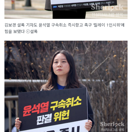
김보경 셜록 기자도 윤석열 구속취소 즉시항고 촉구 ‘릴레이 1인시위’에
힘을 보탰다 ⓒ셜록