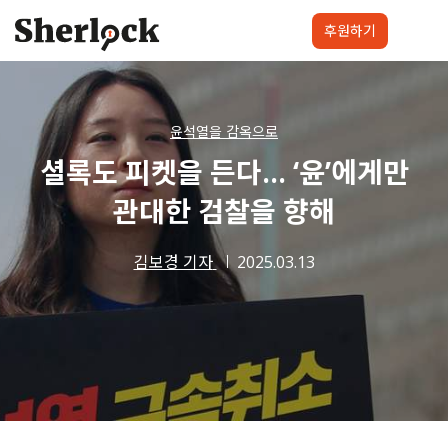
Skip
to
후원하기
content
셜록요원
프로젝트
셜록클럽
후원하기
윤석열을 감옥으로
셜록도 피켓을 든다… ‘윤’에게만
관대한 검찰을 향해
김보경 기자
2025.03.13