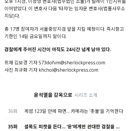
오후 1시경, 이성영 변호사(법무법인 소울)가 릴레이 1인시위를
이어받았다. 이 변호사 다음 ‘타자’는 임자운 변호사(법률사무소
지담)다.
총 17명 참여자가 서울중앙지검 앞을 지킬 예정이다. 즉시항고
기한인 14일 금요일까지 말이다.
검찰에게 주어진 시간이 아직도 24시간 넘게 남아 있다.
취재 김보경 기자 573dofvm@sherlockpress.com
사진 최규화 기자 khchoi@sherlockpress.com
윤석열을 감옥으로
시리즈 소개
36화
계엄 123일 만에 파면… 카메라는 ‘촛불’을 기억한다
35화
셜록도 피켓을 든다… ‘윤’에게만 관대한 검찰을 향해