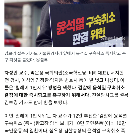
김보경 셜록 기자도 서울중앙지검 앞에서 윤석열 구속취소 즉시항고 촉
구 피켓을 들었다. ⓒ셜록
차성안 교수, 박은정 국회의원(조국혁신당, 비례대표), 서지현
전 검사, 이성영·김정환·임자운 변호사 등이 발 벗고 나섰다. 이
들은 ‘릴레이 1인시위’ 방법을 택했다.
검찰에 윤석열 구속취소
결정에 대한 즉시항고를 촉구하기 위해서다.
진실탐사그룹 셜록
김보경 기자도 함께 힘을 보탰다.
이번 ‘릴레이 1인시위’는 차 교수가 12일 추진한 ‘검찰에 윤석열
구속취소 (즉시)항고장 양식 보내기 10만 국민운동'(이하 10만
국민운동)의 일환이다. 심우정 검찰총장의 윤석열 구속취소 즉