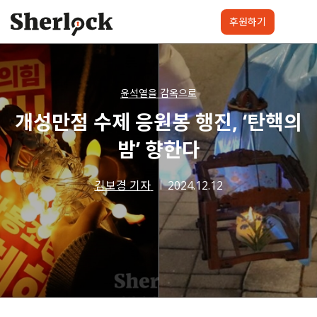
Skip
to
후원하기
content
셜록요원
프로젝트
셜록클럽
후원하기
윤석열을 감옥으로
개성만점 수제 응원봉 행진, ‘탄핵의
밤’ 향한다
김보경 기자
2024.12.12