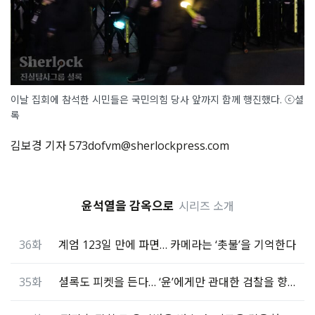
이날 집회에 참석한 시민들은 국민의힘 당사 앞까지 함께 행진했다. ⓒ셜
록
김보경 기자 573dofvm@sherlockpress.com
윤석열을 감옥으로
시리즈 소개
36화
계엄 123일 만에 파면… 카메라는 ‘촛불’을 기억한다
35화
셜록도 피켓을 든다… ‘윤’에게만 관대한 검찰을 향해