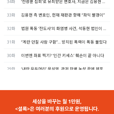
34화
‘전광훈 집회’로 유죄받은 변호사, 지금은 김용현 변호
33화
김용현 측 변호인, 헌재 재판관 향해 “좌익 빨갱이”
32화
법원 폭동 ‘전도사’의 화염병 사건, 석동현 법인이 변호
31화
“계란 던질 사람 구함”… 방치된 폭력이 폭동 불렀다
30화
이번엔 좌표 찍기? ‘인간 키세스’ 훼손이 끝 아니다
29화
‘내란 우두머리’ 윤석열, 관저 차벽 농성 끝에 체포
28화
정의구현의 시작… ‘인간 키세스’ 훼손 게시자 고소
27화
‘인간 키세스’ 일러스트 훼손하고 “이제 우파 꺼다”
세상을 바꾸는 월 1만원,
<셜록>은 여러분의 후원으로 운영됩니다.
26화
윤석열 지키기 ‘허위성명’ 밝혀져도… 기사는 그대로