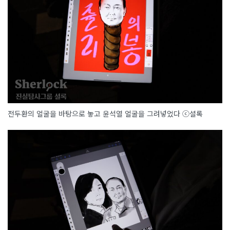
전두환의 얼굴을 바탕으로 놓고 윤석열 얼굴을 그려넣었다 ⓒ셜록