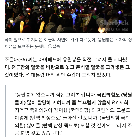
국회 앞으로 뛰쳐나온 이들의 사연이 각각 다르듯이, 응원봉은 각자의 정
체성을 보여주는 듯했다 ⓒ셜록
조은아(36) 씨는 아이패드에 응원봉을 직접 그려서 들고 다녔
다.
전두환의 얼굴을 바탕으로 놓고 윤석열 얼굴을 그려넣은 그
림이었다
. 윤 대통령 머리 위엔 수갑이 그려져 있었다.
“응원봉이 없으니까 직접 그려본 겁니다.
국민의힘도 (당원
들이) 많이 탈당하고 하니까 좀 부끄럽지 않을까요?
저희
지역구 국회의원이 김재섭 (국민의힘) 의원인데요. 그분도
이렇게 (탄핵 찬성으로) 돌아선 걸 보니까, (국민의힘 국회
의원) 많이들 (탄핵 찬성 쪽으로) 오실 것 같아요. 그래서 조
금 희망 갖고 있습니다.”