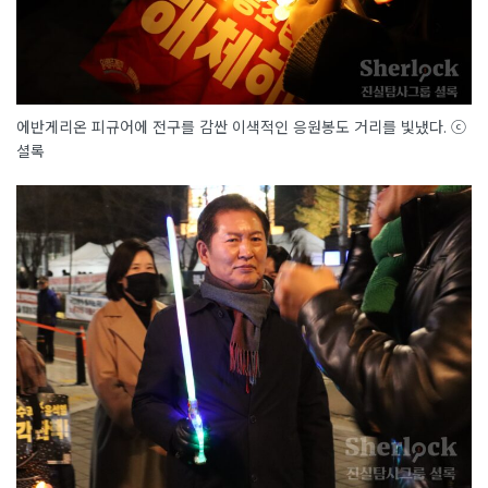
에반게리온 피규어에 전구를 감싼 이색적인 응원봉도 거리를 빛냈다. ⓒ
셜록