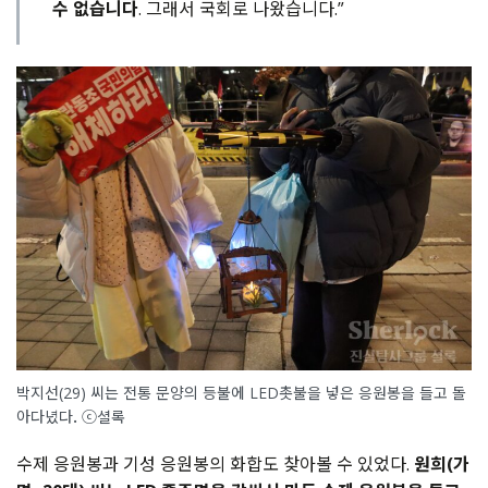
수 없습니다
. 그래서 국회로 나왔습니다.”
박지선(29) 씨는 전통 문양의 등불에 LED촛불을 넣은 응원봉을 들고 돌
아다녔다
.
ⓒ셜록
수제 응원봉과 기성 응원봉의 화합도 찾아볼 수 있었다.
원희(가