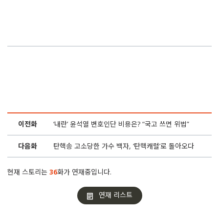
17화
“계엄 겪은 군인들 찾아와…” 시국선언 의사의 호소
16화
탄핵송 고소당한 가수 백자, ‘탄핵캐럴’로 돌아오다
15화
개성만점 수제 응원봉 행진, ‘탄핵의 밤’ 향한다
14화
‘내란’ 윤석열 변호인단 비용은? “국고 쓰면 위법”
13화
“아이 500일 여행경비로…” 촛불집회 ‘키즈버스’ 뜬다
이전화
‘내란’ 윤석열 변호인단 비용은? “국고 쓰면 위법”
12화
국회 앞 계엄군 막아선 ‘숨은 조력자’를 만났다
다음화
탄핵송 고소당한 가수 백자, ‘탄핵캐럴’로 돌아오다
11화
탄핵DJ 김지호 “응원봉 부대 보고 ‘달려야겠다’ 생각”
현재 스토리는
36
화가 연재중입니다.
10화
‘입틀막’ 강성희의 선견지명 “줄일 건 윤석열 임기”
연재 리스트
9화
앞은 에스파, 뒤는 GD… “연말까지 인간트리 유지”