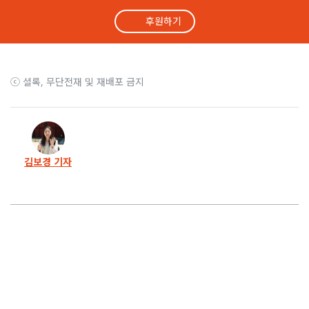
후원하기
25화
정혜경 의원 “가짜뉴스 제조기… 국힘 정신 차려라”
24화
‘윤 체포’ 시위 사진을 지지자로 둔갑시킨 국힘 의원
ⓒ 셜록, 무단전재 및 재배포 금지
23화
김용현 응원하고 전두환 추모하는 육사 ‘동지회’
22화
시국선언에서 찾은… 시민의 명령, 저항의 문장들
김보경 기자
21화
김용현 수감 구치소, 육사 ‘동지회’ 응원 화환 행렬
20화
윤석열의 정치는 시작도 없이 끝났다
19화
“윤석열은 태종, 한동훈은 세종”… 더 읽기 힘들었다
18화
‘서울의 밤’ 계엄 막아선 시민, 탄핵 역사 기록한다