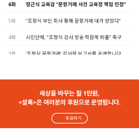
6화
정근식 교육감 “문항거래 사건 교육청 책임 인정”
5화
“조정식 부인 회사 통해 문항거래 대가 받았다”
4화
시민단체, “조정식 강사 방송·학원계 퇴출” 촉구
3화
‘조정식 문항거래’ 감사원 보고서를 공개합니다
2화
‘1타강사’ 조정식에게 문제 팔고 수천만원 받은 교사
1화
학원과 ‘금지된 거래’ 한 교사들… 셜록이 찾았다
세상을 바꾸는 월 1만원,
<셜록>은 여러분의 후원으로 운영됩니다.
후원하기