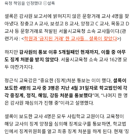
육청 책임을 인정했다 ⓒ셜록
셜록은 감사원 보고서에 밝혀지지 않은 문항거래 교사 4명을 찾
아냈다. 장충고 A 교사, 보성고 B 교사, 양정고 C 교사, 목동고 D
교사 등 문항거래로 적발된 서울시교육청 소속 교사들이다.(관
련기사 : <
학원과 ‘금지된 거래’ 한 교사들… 셜록이 찾았다
>)
하지만
감사원의 통보 이후 5개월째인 현재까지, 이들 중 아무
도 징계 처분을 받지 않았다
. 서울시교육청 소속 교사 162명 모
두 마찬가지다.
정근식 교육감은 “중요한 (징계)처분 통보는 이미 했다,
셜록이
보도한 4명의 교사 중 3명은 지난 4월 31일자로 학교법인에 각
각 중징계, 정직, 해임, 강등 처분을 통보했다
”며, “나머지 한 명
은 감사원 재심의가 진행 중”이라고 설명했다.
셜록이 보도한 교사 4명은 모두 사립학교 교원이다. 교육청이
해당 교사의 징계 양정을 심의해 징계요구를 통보하면, 학교법
인에서 징계위원회를 열고 최종 징계 처분을 하게 된다. 현재 ‘징