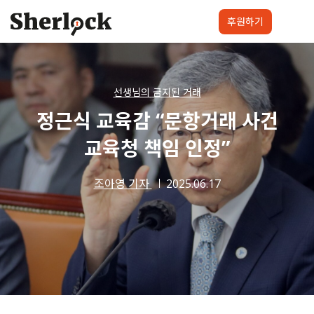
Skip
to
후원하기
content
셜록요원
프로젝트
셜록클럽
후원하기
선생님의 금지된 거래
정근식 교육감 “문항거래 사건
교육청 책임 인정”
조아영 기자
2025.06.17