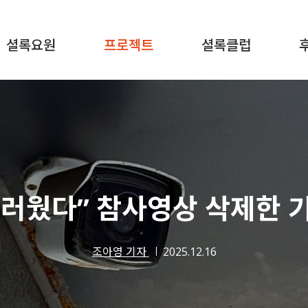
셜록요원
프로젝트
셜록클럽
부끄러웠다” 참사영상 삭제한 
조아영 기자
2025.12.16