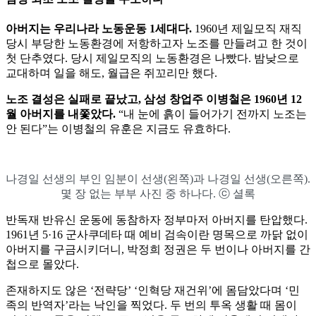
아버지는
우리나라
노동운동
1
세대다
.
1960년 제일모직 재직
당시 부당한 노동환경에 저항하고자 노조를 만들려고 한 것이
첫 단추였다. 당시 제일모직의 노동환경은 나빴다. 밤낮으로
교대하며 일을 해도, 월급은 쥐꼬리만 했다.
노조
결성은
실패로
끝났고
,
삼성
창업주
이병철은
1960
년
12
월
아버지를
내쫓았다
.
“내 눈에 흙이 들어가기 전까지 노조는
안 된다”는 이병철의 유훈은 지금도 유효하다.
나경일 선생의 부인 임분이 선생(왼쪽)과 나경일 선생(오른쪽).
몇 장 없는 부부 사진 중 하나다. ⓒ 셜록
반독재 반유신 운동에 동참하자 정부마저 아버지를 탄압했다.
1961년 5·16 군사쿠데타 때 예비 검속이란 명목으로 까닭 없이
아버지를 구금시키더니, 박정희 정권은 두 번이나 아버지를 간
첩으로 몰았다.
존재하지도 않은 ‘전략당’ ‘인혁당 재건위’에 몸담았다며 ‘민
족의 반역자’라는 낙인을 찍었다. 두 번의 투옥 생활 때 몸이