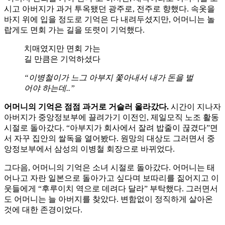
시고 아버지가 과거 투옥됐던 광주로, 전주로 향했다. 속옷을
바지 위에 입을 정도로 기억은 다 내려두셨지만, 어머니는 놀
랍게도 면회 가는 길을 또렷이 기억했다.
치매였지만 면회 가는
길 만큼은 기억하셨다
“이병철이가 느그 아부지 쫓아내서 내가 돈을 벌
어야 하는데..”
어머니의
기억은
점점
과거로
거슬러
올라갔다
.
시간이 지나자
아버지가 중앙정보부에 끌려가기 이전인, 제일모직 노조 활동
시절로 돌아갔다. “아부지가 회사에서 잘려 밥줄이 끊겼다”면
서 자꾸 집안의 쌀독을 열어봤다. 원망의 대상도 그러면서 중
앙정보부에서 삼성의 이병철 회장으로 바뀌었다.
그다음, 어머니의 기억은 소녀 시절로 돌아갔다. 어머니는 태
어나고 자란 일본으로 돌아가고 싶다며 보따리를 짊어지고 이
웃들에게 “후루이치 역으로 데려다 달라” 부탁했다. 그러면서
도 어머니는 늘 아버지를 찾았다. 변함없이 정직하게 살아온
것에 대한 존경이었다.