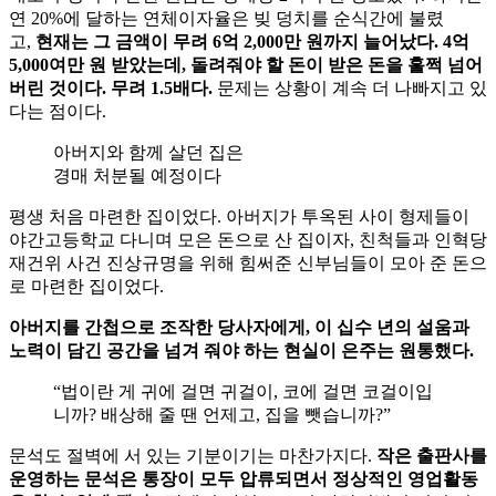
연 20%에 달하는 연체이자율은 빚 덩치를 순식간에 불렸
고,
현재는
그
금액이
무려
6
억
2,000
만
원까지
늘어났다
. 4
억
5,000
여만
원
받았는데
,
돌려줘야
할
돈이
받은
돈을
훌쩍
넘어
버린
것이다
.
무려
1.5
배다
.
문제는 상황이 계속 더 나빠지고 있
다는 점이다.
아버지와 함께 살던 집은
경매 처분될 예정이다
평생 처음 마련한 집이었다. 아버지가 투옥된 사이 형제들이
야간고등학교 다니며 모은 돈으로 산 집이자, 친척들과 인혁당
재건위 사건 진상규명을 위해 힘써준 신부님들이 모아 준 돈으
로 마련한 집이었다.
아버지를
간첩으로
조작한
당사자에게
,
이
십수
년의
설움과
노력이
담긴
공간을
넘겨
줘야
하는
현실이
은주는
원통했다
.
“법이란 게 귀에 걸면 귀걸이, 코에 걸면 코걸이입
니까? 배상해 줄 땐 언제고, 집을 뺏습니까?”
문석도 절벽에 서 있는 기분이기는 마찬가지다.
작은
출판사를
운영하는
문석은
통장이
모두
압류되면서
정상적인
영업활동