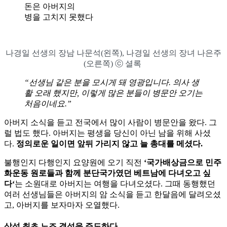
돈은 아버지의
병을 고치지 못했다
나경일 선생의 장남 나문석(왼쪽), 나경일 선생의 장녀 나은주
(오른쪽) ⓒ 셜록
“선생님 같은 분을 모시게 돼 영광입니다. 의사 생
활 오래 했지만, 이렇게 많은 분들이 병문안 오기는
처음이네요.”
아버지 소식을 듣고 전국에서 많이 사람이 병문안을 왔다. 그
럴 법도 했다. 아버지는 평생을 당신이 아닌 남을 위해 사셨
다.
정의로운
일이면
앞뒤
가리지
않고
늘
총대를
메셨다
.
불행인지 다행인지 요양원에 오기 직전
‘
국가배상금으로
민주
화운동
원로들과
함께
분단국가였던
베트남에
다녀오고
싶
다
‘
는 소원대로 아버지는 여행을 다녀오셨다. 그때 동행했던
여러 선생님들은 아버지의 암 소식을 듣고 한달음에 달려오셨
고, 아버지를 보자마자 오열했다.
삼성
최초
노조
결성을
주도하다