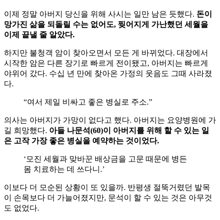
이제 정말 아버지 당신을 위해 사시는 일만 남은 듯했다.
돈이
망가진
삶을
되돌릴
수는
없어도
,
찢어지게
가난했던
세월을
이제
끝낼
줄
알았다
.
하지만 불청객 암이 찾아오면서 모든 게 바뀌었다. 대장에서
시작한 암은 다른 장기로 빠르게 전이됐고, 아버지는 빠르게
야위어 갔다. 수십 년 만에 찾아온 가정의 웃음도 그때 사라졌
다.
“여서 제일 비싸고 좋은 병실로 주소.”
의사는 아버지가 가망이 없다고 했다. 아버지는 요양병원에 가
길 희망했다.
아들
나문석
(60)
이
아버지를
위해
할
수
있는
일
은
고작
가장
좋은
병실을
예약하는
것이었다
.
‘모진 세월과 맞바꾼 배상금을 고문 때문에 병든
몸 치료하는 데 쓰다니.’
이보다 더 모순된 상황이 또 있을까. 반평생 절뚝거렸던 발목
이 손목보다 더 가늘어졌지만, 문석이 할 수 있는 것은 아무것
도 없었다.