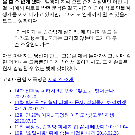
을
할
수
없게
됐다
. ‘빨갱이 자식’으로 손가락질받던 어린 시
절, 시에서 위로를 받던 문석은 결국 시인이 되어 책을 만들며
생계를 이어 나가고 있지만, 그마저도 언제까지 할 수 있을지
모르는 상황이다.
“아버지가 늘 인간답게 살아라, 폐 끼치지 말고 살
아라고 했는데.. 국가는 그러질 않는데 그게 다 무
슨 소용입니까?”
아픈 아버지는 당신이 만든 ‘고문실’에서 돌아가시고, 치매 걸
린 어머니는 고통뿐인 과거 속에서 돌아가시고, 그 자손들은
현재 감당할 수 없는 빚에 갖혀있다.
고리대금업자 국정원
시리즈 소개
14화
인혁당 피해자 9년 만에 ‘빚고문’ 벗어난다
2022.06.20
13화
박지원 “인혁당 피해자 문제, 정의롭게 해결하겠
다”
2020.07.27
12화
연 20% 이자.. 국정원 아직도 ‘빚고문’ 자행
2020.07.15
11화
국정원, 인혁당 피해자 집 끝내 빼앗다
2019.11.04
10화
‘소멸시효’ 뒤에 숨는 비겁한 나라
2018.02.26