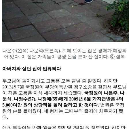
나은주(왼쪽) 나문석(오른쪽). 뒤에 보이는 집은 경매가 예정되
어 있다. 이 집은 가족들이 평생 돈을 모아 산 집이다. ⓒ 셜록
아버지와
살던
집이
압류되다
부모님이 돌아가시고 고통은 모두 끝날 줄 알았다. 하지만
2013년 7월 국정원이 부당이득반환 청구소송을 걸면서 부모님
이 겪은 고통은 자식 세대까지 세습됐다.
국정원이
나은주
,
나
문석
,
나정수
(57),
나정애
(55)
에게
2009
년
8
월
가지급받은
4
억
5,000
여만
원의
상당액을
돌려
달라고
한
것이다
.
법원은 국정
원의 손을 들어줬다. 네 형제는 그때부터 졸지에 채무자가 됐
다.
애초 부당이득 반환 원금은 형제당 2억여 원 정도였다. 하지만