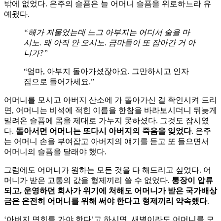
밖에 없었다. 은주의 슬픔은 늘 어머니 슬픔을 위로하느라 유
예됐다.
“해가 저물었는데 느그 아부지는 어디서 술을 마
시노. 왜 아직 안 오시노. 금마들이 또 잡아간 거 아
니가?”
“엄마, 아부지 돌아가셨잖아요. 그만하시고 인자
집으로 들어가세요.”
어머니를 모시고 아버지 산소에 가 돌아가신 걸 확인시켜 드리
면, 어머니는 비석에 적힌 이름을 한참을 바라보시더니 뒤늦게
밀려온 슬픔에 몸을 제대로 가누지 못하셨다. 그것도 잠시였
다.
돌아서면
어머니는
또다시
아버지의
죽음을
잊었다
. 은주
는 어머니 손을 부여잡고 아버지의 얘기를 듣고 또 들으면서
어머니의 슬픔을 달래야 했다.
그럼에도 어머니가 원하는 모든 것을 다 해드리고 싶었다. 어
머니가 받은 고통의 값을 형제끼리 쓸 수 없었다.
통장이
압류
되고
,
운영하던
회사가
위기에
처해도
어머니가
받은
국가배상
금은
온전히
어머니를
위해
써야
한다고
형제끼리
약속했다
.
‘아버지 면회를 가야 한다’고 하시면, 새벽이라도 어머니를 모